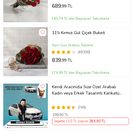
689
,99 TL
143,74 TL'den Başlayan Taksitlerle
11'li Kırmızı Gül Çiçek Buketi
Aynı Gün Ücretsiz Teslimat
(49300)
839
,99 TL
174,99 TL'den Başlayan Taksitlerle
Kendi Aracınızla Size Özel Arabalı
Kadın veya Erkek Tasarımlı Karikatür
Biblo , Babalar Günü Hediyesi,
Erkeğe Hediye, Rent A Car Hediyesi
(749)
399
,90 TL
Sepette 110 TL İndirim
289
,90 TL