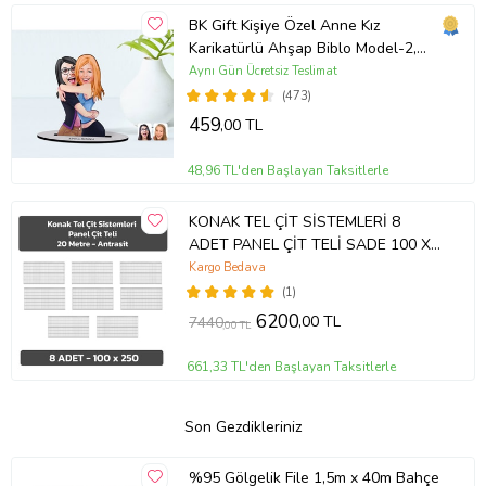
BK Gift Kişiye Özel Anne Kız
Karikatürlü Ahşap Biblo Model-2,
Anneye Hediye, Doğum Günü
Aynı Gün Ücretsiz Teslimat
Hediyesi (Beyaz)
(473)
459
,00 TL
48,96 TL'den Başlayan Taksitlerle
KONAK TEL ÇİT SİSTEMLERİ 8
ADET PANEL ÇİT TELİ SADE 100 X
250 CM (Antrasit)
Kargo Bedava
(1)
6200
,00 TL
7440
,00 TL
661,33 TL'den Başlayan Taksitlerle
Son Gezdikleriniz
%95 Gölgelik File 1,5m x 40m Bahçe