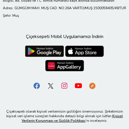
bilgisi, ad, soyad ve T.C. kimlik numarası kayıt altında bulunmaktadır.
Adres: GÜMGÜM MAH. MUŞ CAD. NO:26A VARTO/MUŞ 1500058405/49/TUR
Şehir: Muş
Çiçeksepeti Mobil Uygulamamızı İndirin
Çiçeksepeti olarak kişisel verilerinizin gizliliğini önemsiyoruz. Şirketimizin
kişisel veri işleme süreçleri hakkında detaylı bilgi almak için lütfen
Kişisel
Verilerin Korunması ve Gizlilik Politikası
’nı inceleyiniz.