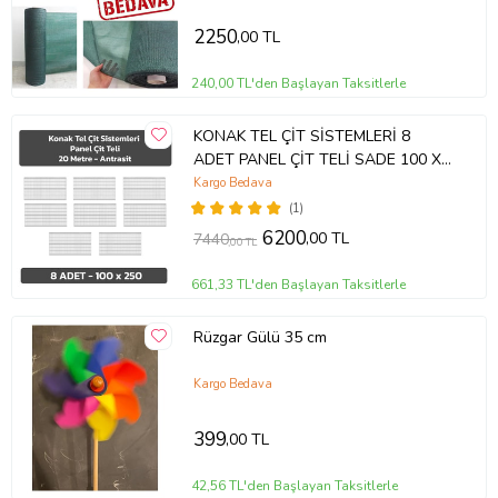
2250
,00 TL
240,00 TL'den Başlayan Taksitlerle
KONAK TEL ÇİT SİSTEMLERİ 8
ADET PANEL ÇİT TELİ SADE 100 X
250 CM (Antrasit)
Kargo Bedava
(1)
6200
,00 TL
7440
,00 TL
661,33 TL'den Başlayan Taksitlerle
Rüzgar Gülü 35 cm
Kargo Bedava
399
,00 TL
42,56 TL'den Başlayan Taksitlerle