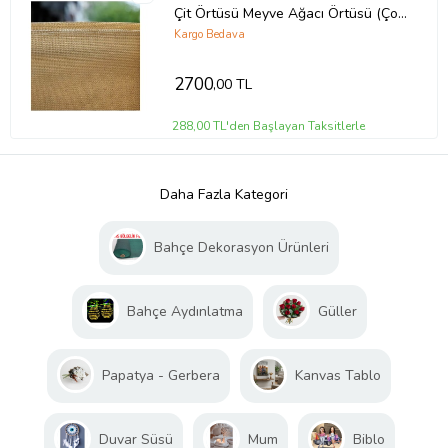
Çit Örtüsü Meyve Ağacı Örtüsü (Çok
Renkli)
Kargo Bedava
2700
,00 TL
288,00 TL'den Başlayan Taksitlerle
Daha Fazla Kategori
Bahçe Dekorasyon Ürünleri
Bahçe Aydınlatma
Güller
Papatya - Gerbera
Kanvas Tablo
Duvar Süsü
Mum
Biblo