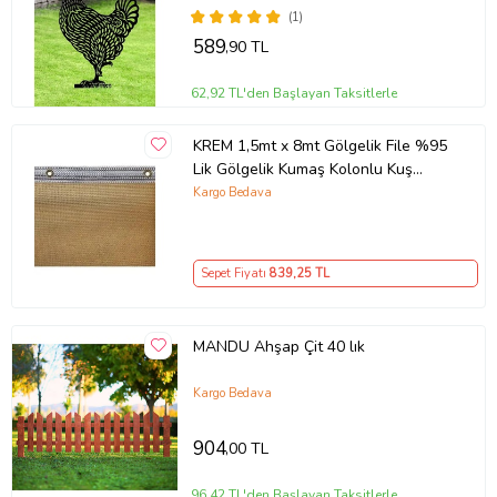
(1)
589
,90 TL
62,92 TL'den Başlayan Taksitlerle
KREM 1,5mt x 8mt Gölgelik File %95
Lik Gölgelik Kumaş Kolonlu Kuş
Gözlü
Kargo Bedava
Sepet Fiyatı
839
,25 TL
MANDU Ahşap Çit 40 lık
Kargo Bedava
904
,00 TL
96,42 TL'den Başlayan Taksitlerle