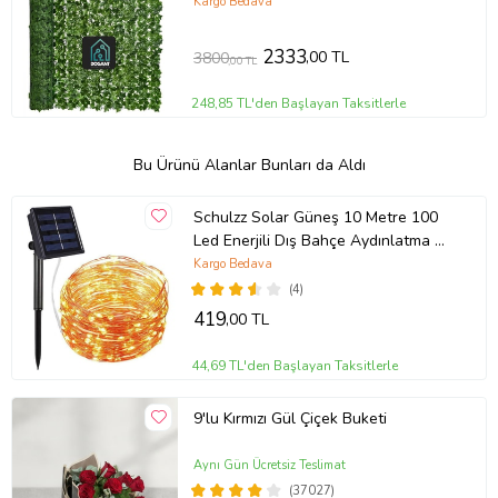
Kargo Bedava
2333
,00 TL
3800
,00 TL
248,85 TL'den Başlayan Taksitlerle
Bu Ürünü Alanlar Bunları da Aldı
Schulzz Solar Güneş 10 Metre 100
Led Enerjili Dış Bahçe Aydınlatma Su
Geçirmez Led
Kargo Bedava
(4)
419
,00 TL
44,69 TL'den Başlayan Taksitlerle
9'lu Kırmızı Gül Çiçek Buketi
Aynı Gün Ücretsiz Teslimat
(37027)