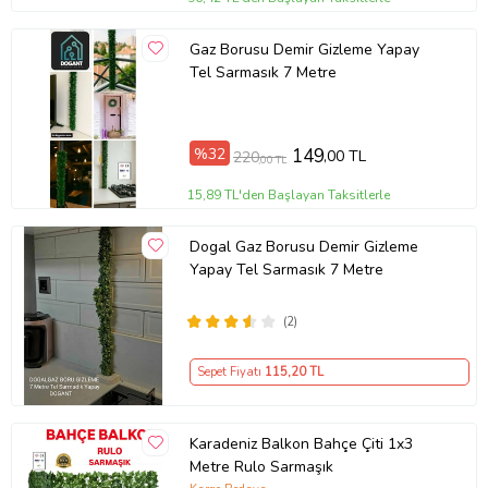
Gaz Borusu Demir Gizleme Yapay
Tel Sarmasık 7 Metre
%32
149
,00 TL
220
,00 TL
15,89 TL'den Başlayan Taksitlerle
Dogal Gaz Borusu Demir Gizleme
Yapay Tel Sarmasık 7 Metre
(2)
Sepet Fiyatı
115
,20 TL
Karadeniz Balkon Bahçe Çiti 1x3
Metre Rulo Sarmaşık