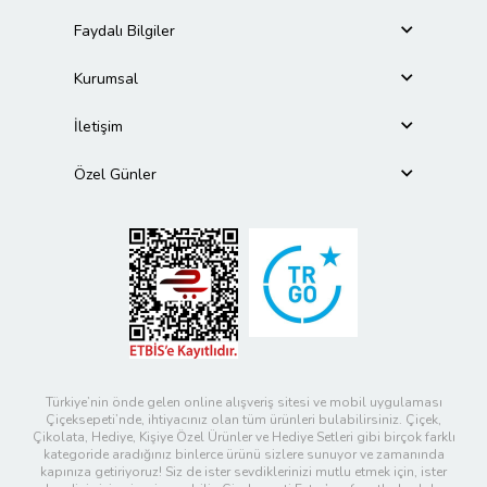
Faydalı Bilgiler
Kurumsal
İletişim
Özel Günler
Türkiye’nin önde gelen online alışveriş sitesi ve mobil uygulaması
Çiçeksepeti’nde, ihtiyacınız olan tüm ürünleri bulabilirsiniz. Çiçek,
Çikolata, Hediye, Kişiye Özel Ürünler ve Hediye Setleri gibi birçok farklı
kategoride aradığınız binlerce ürünü sizlere sunuyor ve zamanında
kapınıza getiriyoruz! Siz de ister sevdiklerinizi mutlu etmek için, ister