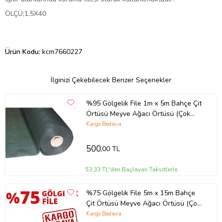
ÖLÇÜ;1,5X40
Ürün Kodu:
kcm7660227
İlginizi Çekebilecek Benzer Seçenekler
%95 Gölgelik File 1m x 5m Bahçe Çit
Örtüsü Meyve Ağacı Örtüsü (Çok
Renkli)
Kargo Bedava
500
,00 TL
53,33 TL'den Başlayan Taksitlerle
%75 Gölgelik File 5m x 15m Bahçe
Çit Örtüsü Meyve Ağacı Örtüsü (Çok
Renkli)
Kargo Bedava