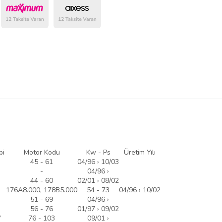
belirlenmektedir.
pi
Motor Kodu
Kw - Ps
Üretim Yılı
45 - 61
04/96 › 10/03
-
04/96 ›
44 - 60
02/01 › 08/02
176A8.000, 178B5.000
54 - 73
04/96 › 10/02
51 - 69
04/96 ›
56 - 76
01/97 › 09/02
V
76 - 103
09/01 ›