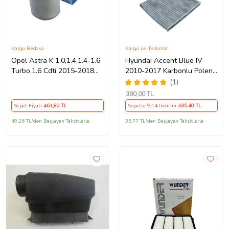
Kargo Bedava
Kargo ile Teslimat
Opel Astra K 1.0,1.4,1.4-1.6
Hyundai Accent Blue IV
Turbo,1.6 Cdti 2015-2018
2010-2017 Karbonlu Polen
Hava Filtresi (Beyaz-Gri)
Filtresi (Gri)
(1)
390
,00 TL
Sepet Fiyatı
461
,82 TL
Sepette %14 İndirim
335
,40 TL
49,26 TL'den Başlayan Taksitlerle
35,77 TL'den Başlayan Taksitlerle