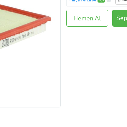
Parça Parça Al
9,3
Sat
Sep
Hemen Al