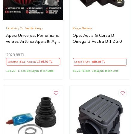
Ücretsiz / 24 Saatte Kargo
Kargo Bedava
Apexi Universal Performans
Opel Astra G Corsa B
ve Ses Arttırıcı Aparatlı Açık
Omega B Vectra B 1.2 2.0
Hava Filtresi Seti +6 Hp
2.5 3.0 3.2 1994- GAZ
Kırmızı 76 mm
Kelebek Sensoru 90541502
2029
,88 TL
Wisco
Sepette %14 İndirim
1745
,70 TL
Sepet Fiyatı
489
,49 TL
186,20 TL'den Başlayan Taksitlerle
52,21 TL'den Başlayan Taksitlerle