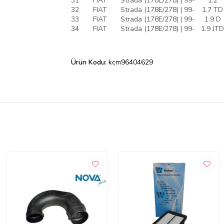
31
FIAT
Strada (178E/278) | 99-
1.2
32
FIAT
Strada (178E/278) | 99-
1.7 TD
33
FIAT
Strada (178E/278) | 99-
1.9 D
34
FIAT
Strada (178E/278) | 99-
1.9 JTD
Ürün Kodu:
kcm96404629