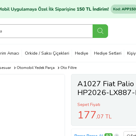
rim Amacı
Orkide / Saksı Çiçekleri
Hediye
Hediye Setleri
Kişi
sesuar
Otomobil Yedek Parça
Oto Filtre
A1027 Fiat Pali
HP2026-LX887-
Sepet Fiyatı
177
,07 TL