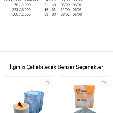
178B5.000/188A4.000
54 - 73
06/99 › 05/06
176 A3.000
51 - 69
06/99 › 06/02
223 A6.000
46 - 63
12/00 › 06/03
188 A2.000
59 - 80
06/02 › 05/06
İlginizi Çekebilecek Benzer Seçenekler