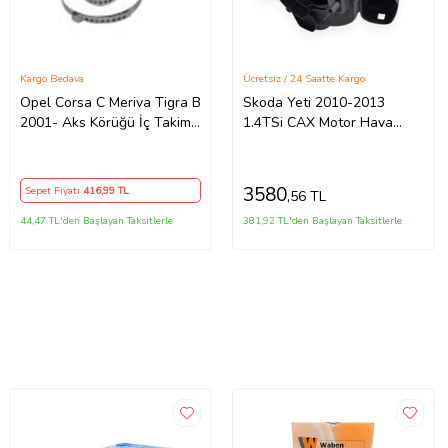
Kargo Bedava
Ücretsiz / 24 Saatte Kargo
Opel Corsa C Meriva Tigra B
Skoda Yeti 2010-2013
2001- Aks Körüğü İç Takim
1.4TSi CAX Motor Hava
1603004 Wisco
Filtre Kutusu 1K0129607AL
3580
Sepet Fiyatı
416
,99 TL
,56 TL
44,47 TL'den Başlayan Taksitlerle
381,92 TL'den Başlayan Taksitlerle