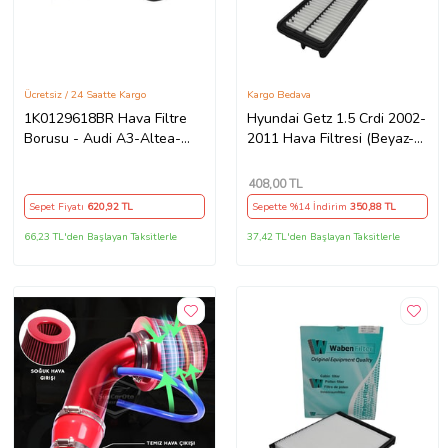
Ücretsiz / 24 Saatte Kargo
Kargo Bedava
1K0129618BR Hava Filtre
Hyundai Getz 1.5 Crdi 2002-
Borusu - Audi A3-Altea-
2011 Hava Filtresi (Beyaz-
Caddy-Golf-Jetta-Octavia -
Gri)
Passat-Polo-Toledo-Touran
408
,00 TL
Sepet Fiyatı
620
,92 TL
Sepette %14 İndirim
350
,88 TL
66,23 TL'den Başlayan Taksitlerle
37,42 TL'den Başlayan Taksitlerle