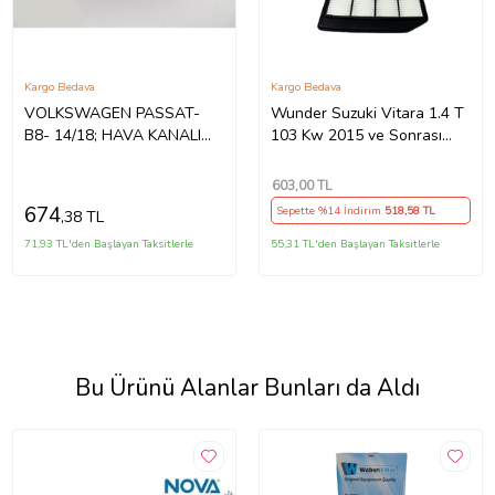
Kargo Bedava
Kargo Bedava
VOLKSWAGEN PASSAT-
Wunder Suzuki Vitara 1.4 T
B8- 14/18; HAVA KANALI
103 Kw 2015 ve Sonrası
1.6 TDI (DİZEL) (3 PARÇA
Hava Filtresi (Beyaz-Gri)
SET) 1K0805962E 1069-
603
,00 TL
4430
674
Sepette %14 İndirim
518
,58 TL
,38 TL
71,93 TL'den Başlayan Taksitlerle
55,31 TL'den Başlayan Taksitlerle
Bu Ürünü Alanlar Bunları da Aldı