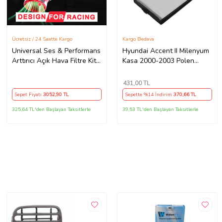
Ücretsiz / 24 Saatte Kargo
Kargo Bedava
Universal Ses & Performans
Hyundai Accent II Milenyum
Arttırıcı Açık Hava Filtre Kiti
Kasa 2000-2003 Polen
Set Krom Bigtube +6 Hp 65-
Filtresi (Beyaz)
75 mm Kırmızı
431
,00 TL
Sepet Fiyatı
3052
,90 TL
Sepette %14 İndirim
370
,66 TL
325,64 TL'den Başlayan Taksitlerle
39,53 TL'den Başlayan Taksitlerle