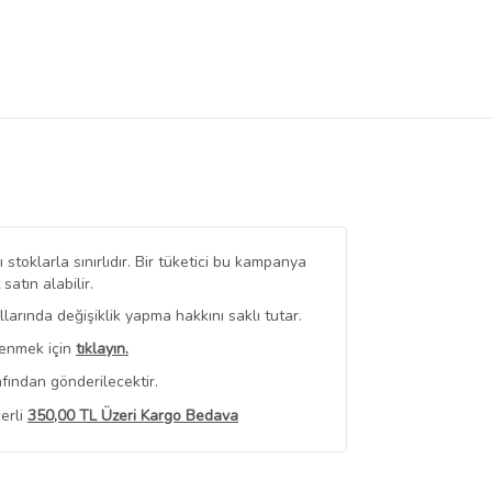
stoklarla sınırlıdır. Bir tüketici bu kampanya
tın alabilir.
arında değişiklik yapma hakkını saklı tutar.
renmek için
tıklayın.
fından gönderilecektir.
erli
350,00 TL Üzeri Kargo Bedava
 Görüntüle
iyat bilgileri, satıcı tarafından