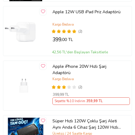
Apple 12W USB iPad Priz Adaptörü
Kargo Bedava
(2)
399
,00 TL
42,56 TL'den Başlayan Taksitlerle
Apple iPhone 20W Hızlı Şarj
Adaptörü
Kargo Bedava
(2)
399
,99 TL
Sepette %10 İndirim
359
,99 TL
Süper Hızlı 120W Çoklu Şarj Aleti
Aynı Anda 6 Cihaz Şarj 120W Hızlı
Şarj İstasyonu Çoklu USB & Type-C
Ücretsiz / 24 Saatte Kargo