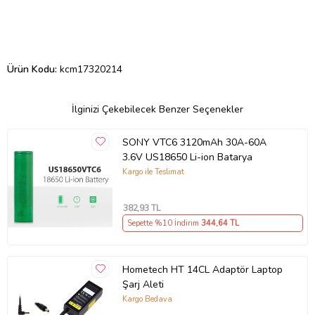
Ürün Kodu:
kcm17320214
İlginizi Çekebilecek Benzer Seçenekler
SONY VTC6 3120mAh 30A-60A
3.6V US18650 Li-ion Batarya
Kargo ile Teslimat
382
,93 TL
Sepette %10 İndirim
344
,64 TL
Hometech HT 14CL Adaptör Laptop
Şarj Aleti
Kargo Bedava