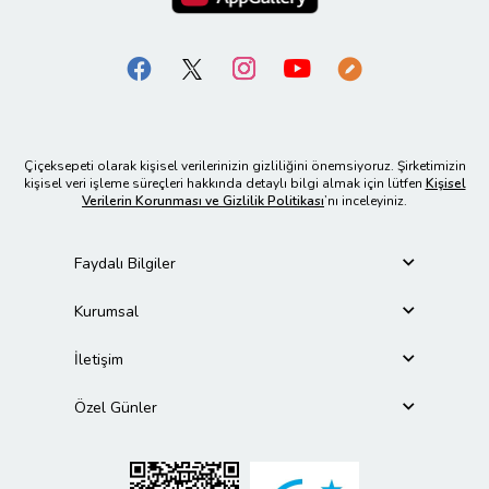
Çiçeksepeti olarak kişisel verilerinizin gizliliğini önemsiyoruz. Şirketimizin
kişisel veri işleme süreçleri hakkında detaylı bilgi almak için lütfen
Kişisel
Verilerin Korunması ve Gizlilik Politikası
’nı inceleyiniz.
Faydalı Bilgiler
Kurumsal
İletişim
Özel Günler