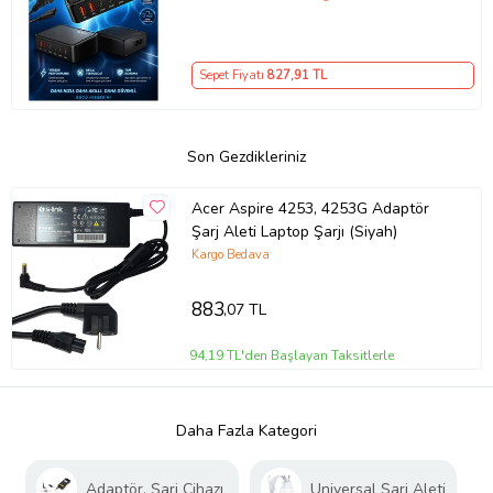
Girişli Akıllı Şarj Cihazı
Sepet Fiyatı
827
,91 TL
Son Gezdikleriniz
Acer Aspire 4253, 4253G Adaptör
Şarj Aleti Laptop Şarjı (Siyah)
Kargo Bedava
883
,07 TL
94,19 TL'den Başlayan Taksitlerle
Daha Fazla Kategori
Adaptör, Şarj Cihazı
Universal Şarj Aleti