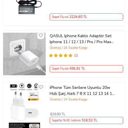
Sepet Fiyatı
2224
,60 TL
QASUL Iphone Kablo Adaptör Set
Iphone 11 / 12 / 13 / Pro / Pro Max
Uyumlu Şarj Aleti Seti
Ücretsiz / 24 Saatte Kargo
(1)
Sepet Fiyatı
458
,91 TL
iPhone Tüm Serilere Uyumlu 20w
Hızlı Şarj Aleti 7 8 X 11 12 13 14 15
16 İçin Type-C Girişli Adaptör
Ücretsiz / 24 Saatte Kargo
629
,90 TL
Sepette %18 İndirim
516
,52 TL