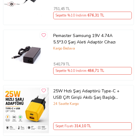
751
,45 TL
Sepette %10 İndirim
676
,31 TL
Pemaster Samsung 19V 4.74A
5.5*3.0 Şarj Aleti Adaptör Cihazı
Kargo Bedava
540
,79 TL
Sepette %10 İndirim
486
,71 TL
25W Hızlı Şarj Adaptörü Type-C +
USB Çift Girişli Akıllı Şarj Başlığı
Kompakt Tasarım
24 Saatte Kargo
Sepet Fiyatı
314
,10 TL