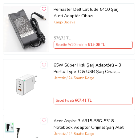
Pemaster Dell Latitude 5410 Şarj
Aleti Adaptör Cihazı
Kargo Bedava
576
,73 TL
Sepette %10 İndirim
519
,06 TL
65W Süper Hızlı Şarj Adaptörü – 3
Portlu Type-C & USB Şarj Cihazı,
GaN Teknolojili 65W Hızlı Şarj Cihazı
Ücretsiz / 24 Saatte Kargo
– iPhone, Samsung, Laptop Uyumlu,
3 Portlu 65W PD + QC Hızlı Şarj
Adaptörü – Type-C ve USB Çıkışlı,
Sepet Fiyatı
607
,41 TL
Evrensel 65W Duvar Tipi Şarj
Adaptörü – Type-C PD
Acer Aspire 3 A315-58G-5318
Notebook Adaptör Orijinal Şarj Aleti
Ücretsiz / 24 Saatte Kargo