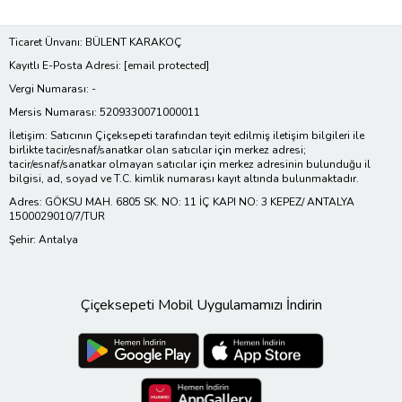
Ticaret Ünvanı: BÜLENT KARAKOÇ
Kayıtlı E-Posta Adresi:
[email protected]
Vergi Numarası: -
Mersis Numarası: 5209330071000011
İletişim: Satıcının Çiçeksepeti tarafından teyit edilmiş iletişim bilgileri ile
birlikte tacir/esnaf/sanatkar olan satıcılar için merkez adresi;
tacir/esnaf/sanatkar olmayan satıcılar için merkez adresinin bulunduğu il
bilgisi, ad, soyad ve T.C. kimlik numarası kayıt altında bulunmaktadır.
Adres: GÖKSU MAH. 6805 SK. NO: 11 İÇ KAPI NO: 3 KEPEZ/ ANTALYA
1500029010/7/TUR
Şehir: Antalya
Çiçeksepeti Mobil Uygulamamızı İndirin