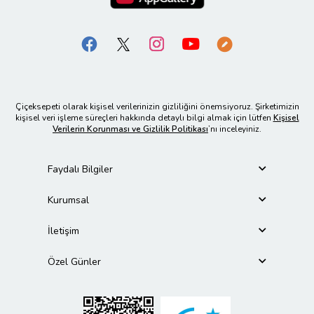
Çiçeksepeti olarak kişisel verilerinizin gizliliğini önemsiyoruz. Şirketimizin
kişisel veri işleme süreçleri hakkında detaylı bilgi almak için lütfen
Kişisel
Verilerin Korunması ve Gizlilik Politikası
’nı inceleyiniz.
Faydalı Bilgiler
Kurumsal
İletişim
Özel Günler