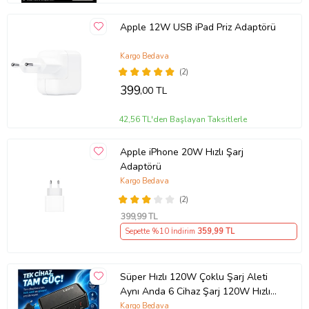
Apple 12W USB iPad Priz Adaptörü
Kargo Bedava
(2)
399
,00 TL
42,56 TL'den Başlayan Taksitlerle
Apple iPhone 20W Hızlı Şarj
Adaptörü
Kargo Bedava
(2)
399
,99 TL
Sepette %10 İndirim
359
,99 TL
Süper Hızlı 120W Çoklu Şarj Aleti
Aynı Anda 6 Cihaz Şarj 120W Hızlı
Şarj İstasyonu Çoklu USB & Type-C
Kargo Bedava