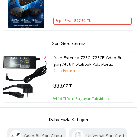
Girişli Akıllı Şarj Cihazı
Sepet Fiyatı
827
,91 TL
Son Gezdikleriniz
Acer Extensa 7230, 7230E Adaptör
Şarj Aleti Notebook Adaptörü
(Siyah)
Kargo Bedava
883
,07 TL
94,19 TL'den Başlayan Taksitlerle
Daha Fazla Kategori
Adaptör, Şarj Cihazı
Universal Şarj Aleti