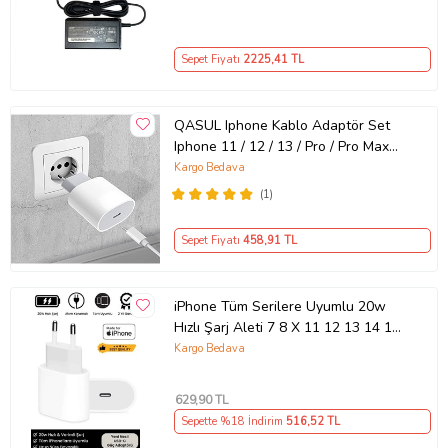
Sepet Fiyatı
2225
,41 TL
QASUL Iphone Kablo Adaptör Set
Iphone 11 / 12 / 13 / Pro / Pro Max
Uyumlu Şarj Aleti Seti
Kargo Bedava
(1)
Sepet Fiyatı
458
,91 TL
iPhone Tüm Serilere Uyumlu 20w
Hızlı Şarj Aleti 7 8 X 11 12 13 14 15
16 İçin Type-C Girişli Adaptör
Kargo Bedava
629
,90 TL
Sepette %18 İndirim
516
,52 TL