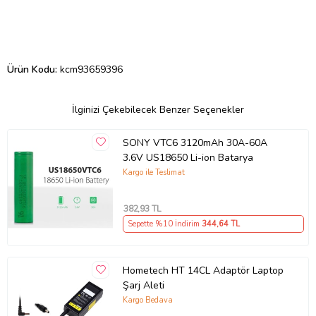
Ürün Kodu:
kcm93659396
İlginizi Çekebilecek Benzer Seçenekler
SONY VTC6 3120mAh 30A-60A
3.6V US18650 Li-ion Batarya
Kargo ile Teslimat
382
,93 TL
Sepette %10 İndirim
344
,64 TL
Hometech HT 14CL Adaptör Laptop
Şarj Aleti
Kargo Bedava