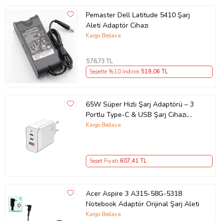
Pemaster Dell Latitude 5410 Şarj
Aleti Adaptör Cihazı
Kargo Bedava
576
,73 TL
Sepette %10 İndirim
519
,06 TL
65W Süper Hızlı Şarj Adaptörü – 3
Portlu Type-C & USB Şarj Cihazı,
GaN Teknolojili 65W Hızlı Şarj Cihazı
Kargo Bedava
– iPhone, Samsung, Laptop Uyumlu,
3 Portlu 65W PD + QC Hızlı Şarj
Adaptörü – Type-C ve USB Çıkışlı,
Sepet Fiyatı
607
,41 TL
Evrensel 65W Duvar Tipi Şarj
Adaptörü – Type-C PD
Acer Aspire 3 A315-58G-5318
Notebook Adaptör Orijinal Şarj Aleti
Kargo Bedava