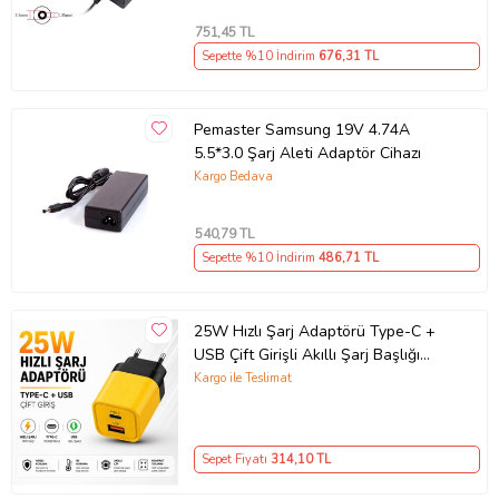
751
,45 TL
Sepette %10 İndirim
676
,31 TL
Pemaster Samsung 19V 4.74A
5.5*3.0 Şarj Aleti Adaptör Cihazı
Kargo Bedava
540
,79 TL
Sepette %10 İndirim
486
,71 TL
25W Hızlı Şarj Adaptörü Type-C +
USB Çift Girişli Akıllı Şarj Başlığı
Kompakt Tasarım
Kargo ile Teslimat
Sepet Fiyatı
314
,10 TL