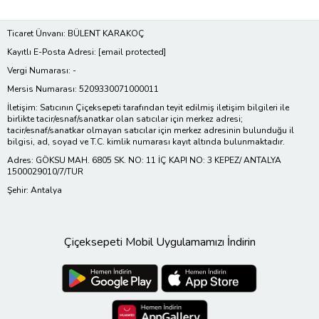
Ticaret Ünvanı: BÜLENT KARAKOÇ
Kayıtlı E-Posta Adresi:
[email protected]
Vergi Numarası: -
Mersis Numarası: 5209330071000011
İletişim: Satıcının Çiçeksepeti tarafından teyit edilmiş iletişim bilgileri ile
birlikte tacir/esnaf/sanatkar olan satıcılar için merkez adresi;
tacir/esnaf/sanatkar olmayan satıcılar için merkez adresinin bulunduğu il
bilgisi, ad, soyad ve T.C. kimlik numarası kayıt altında bulunmaktadır.
Adres: GÖKSU MAH. 6805 SK. NO: 11 İÇ KAPI NO: 3 KEPEZ/ ANTALYA
1500029010/7/TUR
Şehir: Antalya
Çiçeksepeti Mobil Uygulamamızı İndirin