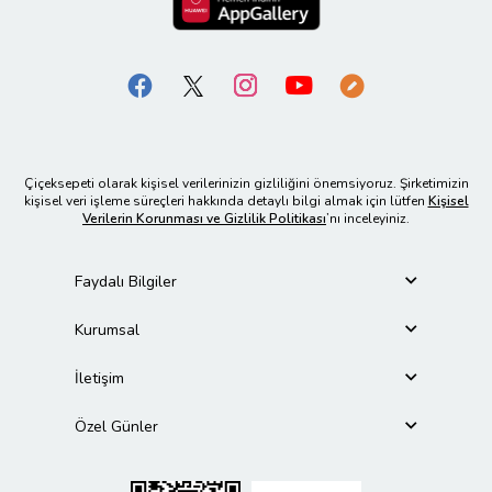
Çiçeksepeti olarak kişisel verilerinizin gizliliğini önemsiyoruz. Şirketimizin
kişisel veri işleme süreçleri hakkında detaylı bilgi almak için lütfen
Kişisel
Verilerin Korunması ve Gizlilik Politikası
’nı inceleyiniz.
Faydalı Bilgiler
Kurumsal
İletişim
Özel Günler