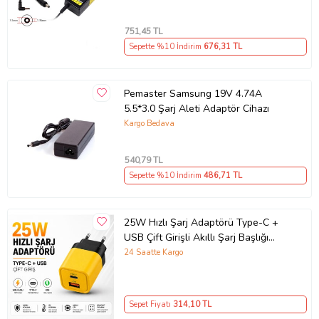
751
,45 TL
Sepette %10 İndirim
676
,31 TL
Pemaster Samsung 19V 4.74A
5.5*3.0 Şarj Aleti Adaptör Cihazı
Kargo Bedava
540
,79 TL
Sepette %10 İndirim
486
,71 TL
25W Hızlı Şarj Adaptörü Type-C +
USB Çift Girişli Akıllı Şarj Başlığı
Kompakt Tasarım
24 Saatte Kargo
Sepet Fiyatı
314
,10 TL