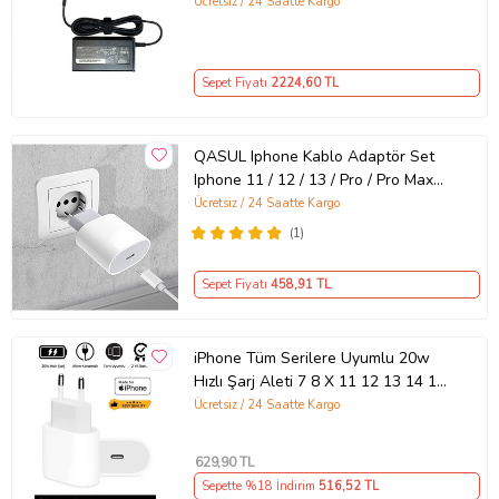
Ücretsiz / 24 Saatte Kargo
Sepet Fiyatı
2224
,60 TL
QASUL Iphone Kablo Adaptör Set
Iphone 11 / 12 / 13 / Pro / Pro Max
Uyumlu Şarj Aleti Seti
Ücretsiz / 24 Saatte Kargo
(1)
Sepet Fiyatı
458
,91 TL
iPhone Tüm Serilere Uyumlu 20w
Hızlı Şarj Aleti 7 8 X 11 12 13 14 15
16 İçin Type-C Girişli Adaptör
Ücretsiz / 24 Saatte Kargo
629
,90 TL
Sepette %18 İndirim
516
,52 TL