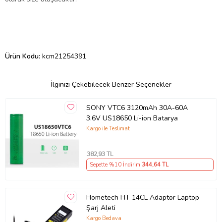
Ürün Kodu:
kcm21254391
İlginizi Çekebilecek Benzer Seçenekler
SONY VTC6 3120mAh 30A-60A
3.6V US18650 Li-ion Batarya
Kargo ile Teslimat
382
,93 TL
Sepette %10 İndirim
344
,64 TL
Hometech HT 14CL Adaptör Laptop
Şarj Aleti
Kargo Bedava