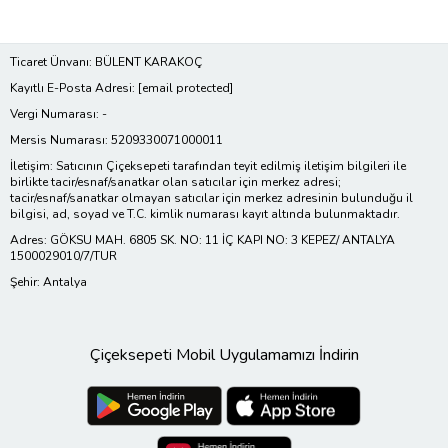
Ticaret Ünvanı: BÜLENT KARAKOÇ
Kayıtlı E-Posta Adresi:
[email protected]
Vergi Numarası: -
Mersis Numarası: 5209330071000011
İletişim: Satıcının Çiçeksepeti tarafından teyit edilmiş iletişim bilgileri ile
birlikte tacir/esnaf/sanatkar olan satıcılar için merkez adresi;
tacir/esnaf/sanatkar olmayan satıcılar için merkez adresinin bulunduğu il
bilgisi, ad, soyad ve T.C. kimlik numarası kayıt altında bulunmaktadır.
Adres: GÖKSU MAH. 6805 SK. NO: 11 İÇ KAPI NO: 3 KEPEZ/ ANTALYA
1500029010/7/TUR
Şehir: Antalya
Çiçeksepeti Mobil Uygulamamızı İndirin