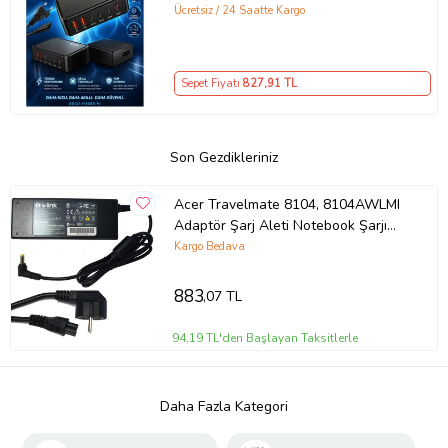
Şarj İstasyonu Çoklu USB & Type-C
Ücretsiz / 24 Saatte Kargo
Girişli Akıllı Şarj Cihazı
Sepet Fiyatı
827
,91 TL
Son Gezdikleriniz
Acer Travelmate 8104, 8104AWLMI
Adaptör Şarj Aleti Notebook Şarjı
(Siyah)
Kargo Bedava
883
,07 TL
94,19 TL'den Başlayan Taksitlerle
Daha Fazla Kategori