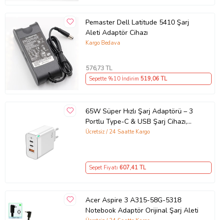
Pemaster Dell Latitude 5410 Şarj
Aleti Adaptör Cihazı
Kargo Bedava
576
,73 TL
Sepette %10 İndirim
519
,06 TL
65W Süper Hızlı Şarj Adaptörü – 3
Portlu Type-C & USB Şarj Cihazı,
GaN Teknolojili 65W Hızlı Şarj Cihazı
Ücretsiz / 24 Saatte Kargo
– iPhone, Samsung, Laptop Uyumlu,
3 Portlu 65W PD + QC Hızlı Şarj
Adaptörü – Type-C ve USB Çıkışlı,
Sepet Fiyatı
607
,41 TL
Evrensel 65W Duvar Tipi Şarj
Adaptörü – Type-C PD
Acer Aspire 3 A315-58G-5318
Notebook Adaptör Orijinal Şarj Aleti