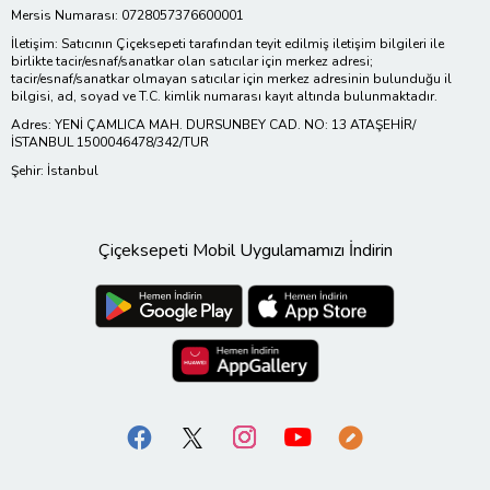
Mersis Numarası: 0728057376600001
İletişim: Satıcının Çiçeksepeti tarafından teyit edilmiş iletişim bilgileri ile
birlikte tacir/esnaf/sanatkar olan satıcılar için merkez adresi;
tacir/esnaf/sanatkar olmayan satıcılar için merkez adresinin bulunduğu il
bilgisi, ad, soyad ve T.C. kimlik numarası kayıt altında bulunmaktadır.
Adres: YENİ ÇAMLICA MAH. DURSUNBEY CAD. NO: 13 ATAŞEHİR/
İSTANBUL 1500046478/342/TUR
Şehir: İstanbul
Çiçeksepeti Mobil Uygulamamızı İndirin