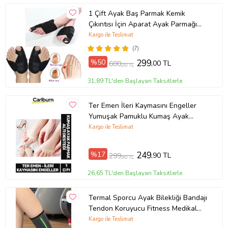
1 Çift Ayak Baş Parmak Kemik
Çıkıntısı İçin Aparat Ayak Parmağı
Bunyonu Bunyon Atel Halluks
Kargo ile Teslimat
Valgus
(7)
%50
299
,00 TL
600
,00 TL
31,89 TL'den Başlayan Taksitlerle
Ter Emen İleri Kaymasını Engeller
Yumuşak Pamuklu Kumaş Ayak
Parmak Altı Desteği - 1 Çift
Kargo ile Teslimat
%17
249
,90 TL
299
,90 TL
26,65 TL'den Başlayan Taksitlerle
Termal Sporcu Ayak Bilekliği Bandajı
Tendon Koruyucu Fitness Medikal
Ayak Bilek Koruyucu N815 (Siyah-
Kargo ile Teslimat