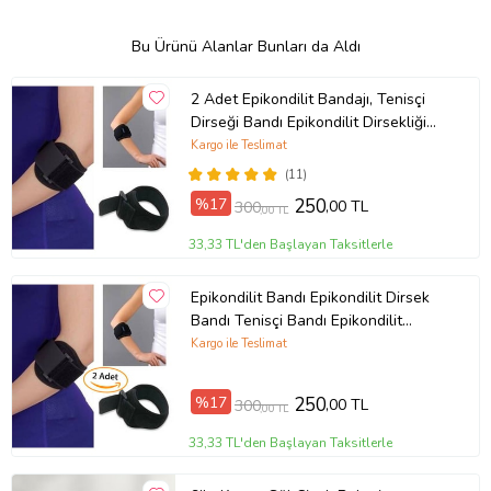
Bu Ürünü Alanlar Bunları da Aldı
2 Adet Epikondilit Bandajı, Tenisçi
Dirseği Bandı Epikondilit Dirsekliği
Ücretsiz Kargo Dirsek Bandı
Kargo ile Teslimat
(11)
%17
250
,00 TL
300
,00 TL
33,33 TL'den Başlayan Taksitlerle
Epikondilit Bandı Epikondilit Dirsek
Bandı Tenisçi Bandı Epikondilit
Bandaj Kaliteli Kumaş 2 Adet
Kargo ile Teslimat
%17
250
,00 TL
300
,00 TL
33,33 TL'den Başlayan Taksitlerle