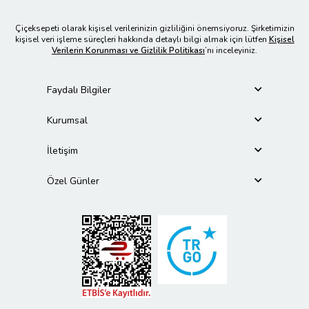
Çiçeksepeti olarak kişisel verilerinizin gizliliğini önemsiyoruz. Şirketimizin
kişisel veri işleme süreçleri hakkında detaylı bilgi almak için lütfen
Kişisel
Verilerin Korunması ve Gizlilik Politikası
’nı inceleyiniz.
Faydalı Bilgiler
Kurumsal
İletişim
Özel Günler