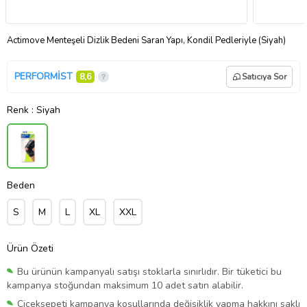
Actimove Menteşeli Dizlik Bedeni Saran Yapı, Kondil Pedleriyle (Siyah)
PERFORMİST
8,6
Satıcıya Sor
Renk
: Siyah
Beden
S
M
L
XL
XXL
Ürün Özeti
Bu ürünün kampanyalı satışı stoklarla sınırlıdır. Bir tüketici bu
kampanya stoğundan maksimum 10 adet satın alabilir.
Çiçeksepeti kampanya koşullarında değişiklik yapma hakkını saklı