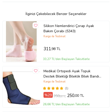
Elastik cırt cırtları ve vücudu kavrayan yapısı sayesinde
sabit durur.
Sağ ve sol uyumlu.
İlginizi Çekebilecek Benzer Seçenekler
Bu ürünün üretiminde doğal kauçuk lateks
kullanılmamıştır.
Silikon Nemlendirici Çorap Ayak
Bakım Çorabı (5343)
Endikasyon
Kargo ile Teslimat
Ligament Yırtılması
311
,98 TL
Hafif Menisküs Hasarları
Menisküs İncinmeleri
33,27 TL'den Başlayan Taksitlerle
Menisküs Yırtılmalar
Medikal Ortopedi Ayak Topuk
Osteoartrit
Destek Bilekliği Bileklik Bilek Bandı
Koruyucu Malleol Destekli Bileklik
Kargo ile Teslimat
Ağrılı Diz İncinmeleri
(Mavi)
(1)
Önlem Amaçlı
%29
250
,00 TL
350
,00 TL
Yumuşak Doku Zedelenmeleri
26,66 TL'den Başlayan Taksitlerle
Burkulmalar