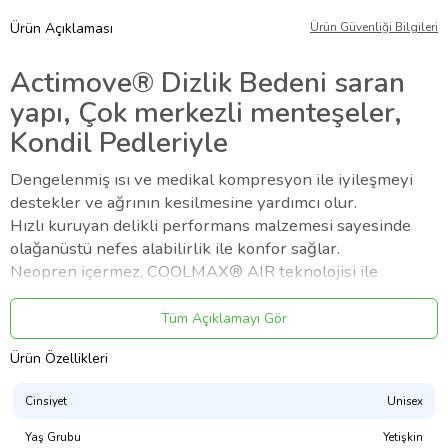
Ürün Açıklaması
Ürün Güvenliği Bilgileri
Actimove® Dizlik Bedeni saran
yapı, Çok merkezli menteşeler,
Kondil Pedleriyle
Dengelenmiş ısı ve medikal kompresyon ile iyileşmeyi
destekler ve ağrının kesilmesine yardımcı olur.
Hızlı kuruyan delikli performans malzemesi sayesinde
olağanüstü nefes alabilirlik ile konfor sağlar.
Neopren içermez, COOLMAX® AIR teknolojisi ile
üretilmiştir.
Medial ve lateral menteşeler sayesinde ekstra stabilite
Tüm Açıklamayı Gör
sağlayarak yumuşak doku veya bağ doku
Ürün Özellikleri
zedelemesinden, osteoartritten kaynaklanan
diz ağrısını azaltır.
Cinsiyet
Unisex
Önden kapanan mekanizması sayesinde ağrısız ve acısız
bir şekilde uygulanabilir.
Yaş Grubu
Yetişkin