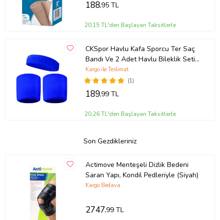
188
,95 TL
20,15 TL'den Başlayan Taksitlerle
CKSpor Havlu Kafa Sporcu Ter Saç
Bandı Ve 2 Adet Havlu Bileklik Seti
(Mavi)
Kargo ile Teslimat
(1)
189
,99 TL
20,26 TL'den Başlayan Taksitlerle
Son Gezdikleriniz
Actimove Menteşeli Dizlik Bedeni
Saran Yapı, Kondil Pedleriyle (Siyah)
Kargo Bedava
2747
,99 TL