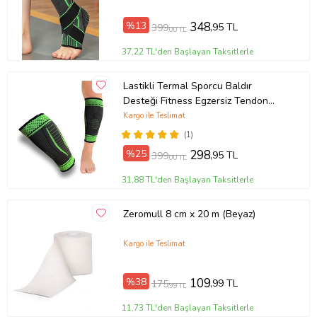
Yeşil)
%13
348
,95 TL
399
,00 TL
37,22 TL'den Başlayan Taksitlerle
Lastikli Termal Sporcu Baldır
Desteği Fitness Egzersiz Tendon
Koruyucu Medikal Bandaj N805
Kargo ile Teslimat
(Siyah-Yeşil)
(1)
%25
298
,95 TL
399
,00 TL
31,88 TL'den Başlayan Taksitlerle
Zeromull 8 cm x 20 m (Beyaz)
Kargo ile Teslimat
%38
109
,99 TL
175
,99 TL
11,73 TL'den Başlayan Taksitlerle