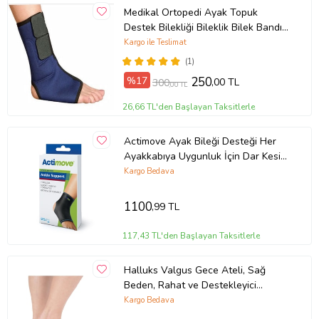
Zorlamalar
Medikal Ortopedi Ayak Topuk
Destek Bilekliği Bileklik Bilek Bandı
Eklem İnstabilitesi
Koruyucu Malleol Destekli Bileklik
Kargo ile Teslimat
Beden Tablosu:
(Siyah-Mavi)
(1)
Üst Baldır Çevresi
%17
250
,00 TL
300
,00 TL
S:
35,5-40,5 cm
M:
40,5-46 cm
26,66 TL'den Başlayan Taksitlerle
L:
46-51 cm
XL:
51-56 cm
Actimove Ayak Bileği Desteği Her
XXL:
56-61 cm
Ayakkabıya Uygunluk İçin Dar Kesim
(Siyah)
Kargo Bedava
Ürün Kodu:
kcm62990585
1100
,99 TL
117,43 TL'den Başlayan Taksitlerle
Halluks Valgus Gece Ateli, Sağ
Beden, Rahat ve Destekleyici
Tasarım
Kargo Bedava