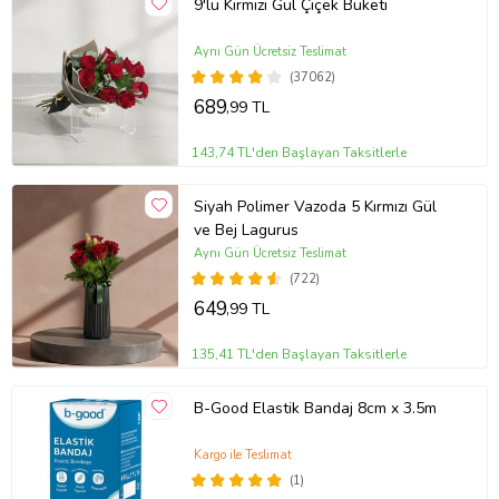
9'lu Kırmızı Gül Çiçek Buketi
Aynı Gün Ücretsiz Teslimat
(37062)
689
,99 TL
143,74 TL'den Başlayan Taksitlerle
Siyah Polimer Vazoda 5 Kırmızı Gül
ve Bej Lagurus
Aynı Gün Ücretsiz Teslimat
(722)
649
,99 TL
135,41 TL'den Başlayan Taksitlerle
B-Good Elastik Bandaj 8cm x 3.5m
Kargo ile Teslimat
(1)