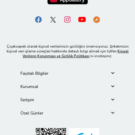
Çiçeksepeti olarak kişisel verilerinizin gizliliğini önemsiyoruz. Şirketimizin
kişisel veri işleme süreçleri hakkında detaylı bilgi almak için lütfen
Kişisel
Verilerin Korunması ve Gizlilik Politikası
’nı inceleyiniz.
Faydalı Bilgiler
Kurumsal
İletişim
Özel Günler