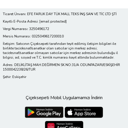
Ticaret Ünvanı: EFE FARUK DAY TÜK MALL TEKS İNŞ SAN VE TİC LTD ŞTİ
Kayıtlı E-Posta Adresi:
[email protected]
Vergi Numarası: 3250496172
Mersis Numarası: 0325049617200010
İletişim: Satıcının Çiçeksepeti tarafından teyit edilmiş iletişim bilgileri ile
birlikte tacir/esnaf/sanatkar olan satıcılar için merkez adresi;
tacir/esnaf/sanatkar olmayan satıcılar için merkez adresinin bulunduğu il
bilgisi, ad, soyad ve T.C. kimlik numarası kayıt altında bulunmaktadır.
Adres: DELİKLİTAŞ MAH.DEĞİRMEN SK.NO:31/A ODUNPAZARI/ESKİŞEHİR
1500042238/26/TUR
Şehir: Eskişehir
Çiçeksepeti Mobil Uygulamamızı İndirin