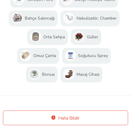
Bahçe Salıncağı
Nebulizatör, Chamber
Orta Sehpa
Güller
Omuz Çanta
Soğutucu Sprey
Bonsai
Masaj Cihazı
Hata Bildir