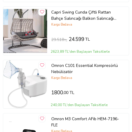
Capri Swing Cunda Çiftli Rattan
Bahçe Salıncağı Balkon Salıncağı
(Camel)
Kargo Bedava
24.599
TL
29.518
TL
2623,89 TL'den Başlayan Taksitlerle
Omron C101 Essential Kompresörlü
Nebülizatör
Kargo Bedava
1800
,00 TL
240,00 TL'den Başlayan Taksitlerle
Omron M3 Comfort AFib HEM-7196-
FLE
Kargo Bedava