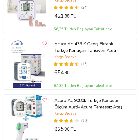
Aleti
Kargo Bedava
(34)
421
,88 TL
56,25 TL'den Başlayan Taksitlerle
Acura Ac-433 K Geniş Ekranlı
Türkçe Konuşan Tansiyon Aleti
Kargo Bedava
(16)
654
,90 TL
87,32 TL'den Başlayan Taksitlerle
Acura Ac 9080k Türkçe Konusan
Ölçüm Aleti+Acura Temassız Ateş
Ölçer
Kargo Bedava
(10)
925
,90 TL