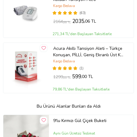
Kargo Bedava
(63)
2035
,06 TL
2164
,88 TL
271,34 TL'den Başlayan Taksitlerle
Acura Akıllı Tansiyon Aleti – Türkçe
Konuşan, PİLLİ, Geniş Ekranlı Üst Kol
Dijital Ölçüm Cihazı
Kargo Bedava
(1)
599
,00 TL
1299
,00 TL
79,86 TL'den Başlayan Taksitlerle
Bu Ürünü Alanlar Bunları da Aldı
9'lu Kırmızı Gül Çiçek Buketi
Aynı Gün Ücretsiz Teslimat