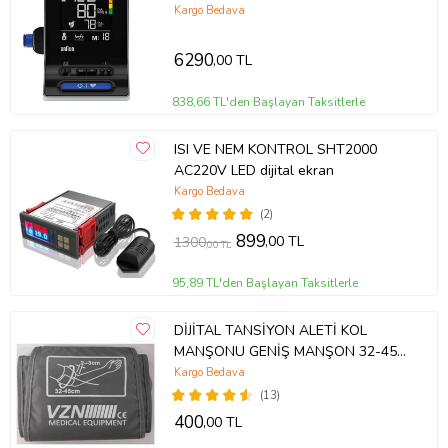
Kargo Bedava
6290
,00 TL
838,66 TL'den Başlayan Taksitlerle
ISI VE NEM KONTROL SHT2000
AC220V LED dijital ekran
Kargo Bedava
(2)
899
,00 TL
1300
,00 TL
95,89 TL'den Başlayan Taksitlerle
DİJİTAL TANSİYON ALETİ KOL
MANŞONU GENİŞ MANŞON 32-45
CM VZN OMRON MESİLİFE TÜM
Kargo Bedava
MODELLERE UYUMLU
(13)
400
,00 TL