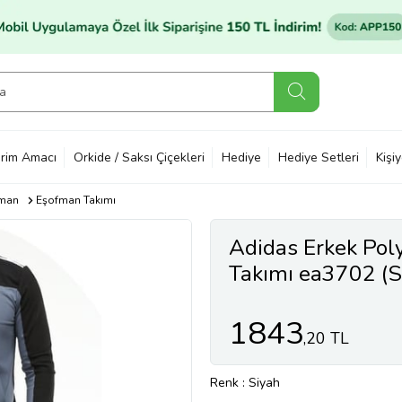
rim Amacı
Orkide / Saksı Çiçekleri
Hediye
Hediye Setleri
Kişi
man
Eşofman Takımı
Adidas Erkek Pol
Takımı ea3702 (S
1843
,20 TL
Renk
: Siyah