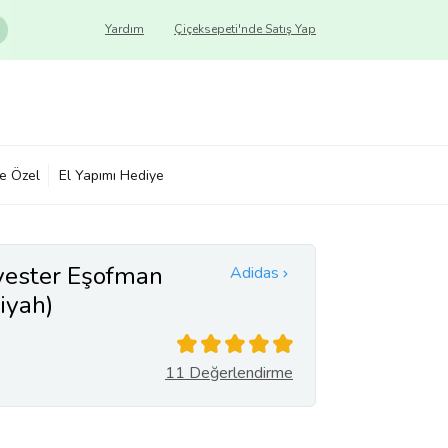
Yardım
Çiçeksepeti'nde Satış Yap
ye Özel
El Yapımı Hediye
yester Eşofman
Adidas
iyah)
11 Değerlendirme