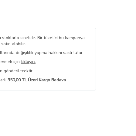
stoklarla sınırlıdır. Bir tüketici bu kampanya
tın alabilir.
arında değişiklik yapma hakkını saklı tutar.
renmek için
tıklayın.
n gönderilecektir.
erli
350,00 TL Üzeri Kargo Bedava
 Görüntüle
iyat bilgileri, satıcı tarafından