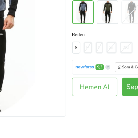
Beden
S
M
L
XL
2XL
newforss
9,3
Soru & C
Sep
Hemen Al