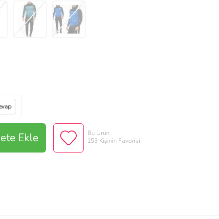
evap
Bu Ürün
ete Ekle
153 Kişinin Favorisi