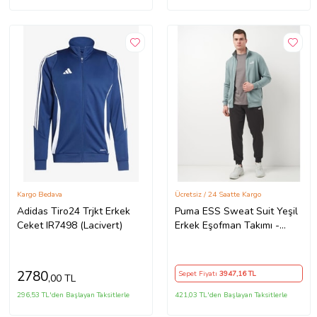
Kargo Bedava
Ücretsiz / 24 Saatte Kargo
Adidas Tiro24 Trjkt Erkek
Puma ESS Sweat Suit Yeşil
Ceket IR7498 (Lacivert)
Erkek Eşofman Takımı -
684848 30
2780
Sepet Fiyatı
3947
,16 TL
,00 TL
296,53 TL'den Başlayan Taksitlerle
421,03 TL'den Başlayan Taksitlerle