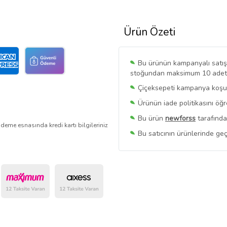
Ürün Özeti
Bu ürünün kampanyalı satışı 
stoğundan maksimum 10 adet sa
Çiçeksepeti kampanya koşull
Ürünün iade politikasını öğ
Bu ürün
newforss
tarafında
deme esnasında kredi kartı bilgileriniz
Bu satıcının ürünlerinde geç
Bu Satıcının
Tüm Ürünlerini
Ürün sayfasında gördüğünüz f
belirlenmektedir.