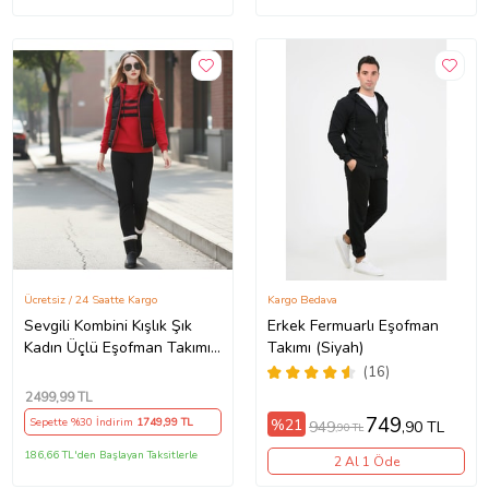
Ücretsiz / 24 Saatte Kargo
Kargo Bedava
Sevgili Kombini Kışlık Şık
Erkek Fermuarlı Eşofman
Kadın Üçlü Eşofman Takımı
Takımı (Siyah)
(Kız)
(16)
2499
,99 TL
749
%21
Sepette %30 İndirim
1749
,99 TL
949
,90 TL
,90 TL
186,66 TL'den Başlayan Taksitlerle
2 Al 1 Öde