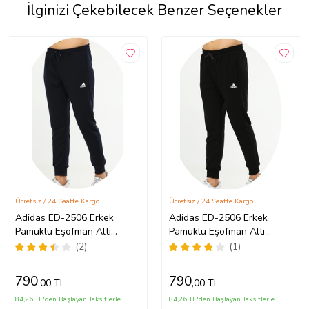
İlginizi Çekebilecek Benzer Seçenekler
Ücretsiz / 24 Saatte Kargo
Ücretsiz / 24 Saatte Kargo
Adidas ED-2506 Erkek
Adidas ED-2506 Erkek
Pamuklu Eşofman Altı
Pamuklu Eşofman Altı
(Lacivert)
(Siyah)
(2)
(1)
790
790
,00 TL
,00 TL
84,26 TL'den Başlayan Taksitlerle
84,26 TL'den Başlayan Taksitlerle