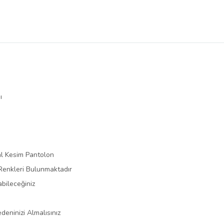
ı
al Kesim Pantolon
 Renkleri Bulunmaktadır
bileceğiniz
eninizi Almalısınız