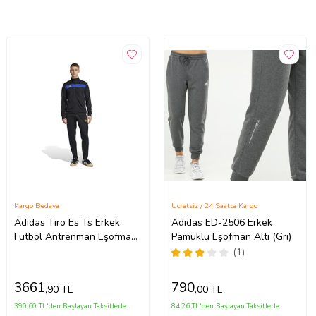
Kargo Bedava
Ücretsiz / 24 Saatte Kargo
Adidas Tiro Es Ts Erkek
Adidas ED-2506 Erkek
Futbol Antrenman Eşofman
Pamuklu Eşofman Altı (Gri)
Takımı JX2216Siyah
(1)
3661
790
,90 TL
,00 TL
390,60 TL'den Başlayan Taksitlerle
84,26 TL'den Başlayan Taksitlerle