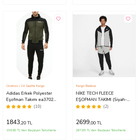
Ücretsiz / 24 Saatte Kargo
Kargo Bedava
Adidas Erkek Polyester
NİKE TECH FLEECE
Eşofman Takımı ea3702
EŞOFMAN TAKIMI (Siyah-
(Haki)
Gri)
(10)
(2)
1843
2699
,20 TL
,00 TL
196,60 TL'den Başlayan Taksitlerle
287,89 TL'den Başlayan Taksitlerle