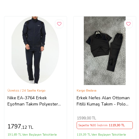
Ücretsiz / 24 Saatte Kargo
Kargo Bedava
Nike EA-3764 Erkek
Erkek Nefes Alan Ottoman
Eşofman Takımı Polyester
Fitilli Kumaş Takım - Polo
(Gri)
Yaka Tişört ve Eşofman Altı
Kombini (Y.Siyah)
1599
,00 TL
1797
Sepette %30 İndirim
1119
,30 TL
,12 TL
191,69 TL'den Başlayan Taksitlerle
119,39 TL'den Başlayan Taksitlerle