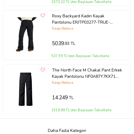
1573,22 TL'den Başlayan Taksitlerle
Roxy Backyard Kadın Kayak
Pantolonu ERJTP03277-TRUE-
BLACK Siyah
Kargo Bedava
5039
,93 TL
537,59 TL'den Başlayan Taksitlerle
The North Face M Chakal Pant Erkek
Kayak Pantolonu NF0A87Y7KX71
Siyah
Kargo Bedava
14.249
TL
1519,89 TL'den Başlayan Taksitlerle
Daha Fazla Kategori