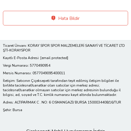
Hata Bildir
Ticaret Ünvanı: KORAY SPOR SPOR MALZEMELERİ SANAYİ VE TİCARET LTD
ŞTİ-KORAYSPOR
Kayıtlı E-Posta Adresi:
[email protected]
Vergi Numarası: 5770490954
Mersis Numarası: 0577049095400011
İletişim: Satıcının Çiçeksepeti tarafından teyit edilmiş iletişim bilgileri ile
birlikte tacir/esnaf/sanatkar olan satıcılar için merkez adresi;
tacir/esnaf/sanatkar olmayan satıcılar için merkez adresinin bulunduğu il
bilgisi, ad, soyad ve T.C. kimlik numarası kayıt altında bulunmaktadır.
Adres: ALTIPARMAK C . NO: 6 OSMANGAZİ/ BURSA 1500034408/16/TUR
Şehir: Bursa