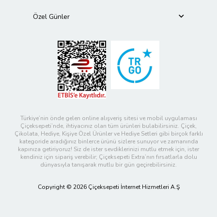
Özel Günler
Türkiye’nin önde gelen online alışveriş sitesi ve mobil uygulaması
Çiçeksepeti’nde, ihtiyacınız olan tüm ürünleri bulabilirsiniz. Çiçek,
Çikolata, Hediye, Kişiye Özel Ürünler ve Hediye Setleri gibi birçok farklı
kategoride aradığınız binlerce ürünü sizlere sunuyor ve zamanında
kapınıza getiriyoruz! Siz de ister sevdiklerinizi mutlu etmek için, ister
kendiniz için sipariş verebilir; Çiçeksepeti Extra’nın fırsatlarla dolu
dünyasıyla tanışarak mutlu bir gün geçirebilirsiniz.
Copyright © 2026 Çiçeksepeti İnternet Hizmetleri A.Ş