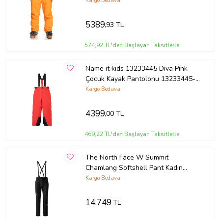
PEPPER Turuncu
Kargo Bedava
5389
,93 TL
574,92 TL'den Başlayan Taksitlerle
Name it kids 13233445 Diva Pink
Çocuk Kayak Pantolonu 13233445-
DIVA-PINK Pembe
Kargo Bedava
4399
,00 TL
469,22 TL'den Başlayan Taksitlerle
The North Face W Summit
Chamlang Softshell Pant Kadın
Outdoor Kayak Pantolonu
Kargo Bedava
NF0A82UGKX71 Siyah
14.749
TL