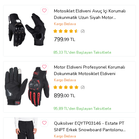
Motosiklet Eldiveni Avuç Içi Korumalı
Dokunmatik Uzun Siyah Motor
Eldiven Kemik Motorcu Eldiveni
Kargo Bedava
(2)
799
,99 TL
85,33 TL'den Başlayan Taksitlerle
Motor Eldiveni Profesyonel Korumalı
Dokunmatik Motosiklet Eldiveni
Kargo Bedava
(2)
899
,00 TL
95,89 TL'den Başlayan Taksitlerle
Quiksilver EQYTP03146 - Estate PT
SNPT Erkek Snowboard Pantolonu
(Siyah)
Kargo Bedava