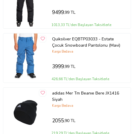
9499
,99 TL
1013,33 TL'den Başlayan Taksitlerle
Quiksilver EQBTP03033 - Estate
Çocuk Snowboard Pantolonu (Mavi)
Kargo Bedava
3999
,99 TL
426,66 TL'den Başlayan Taksitlerle
adidas Mer Tm Beanıe Bere JX1416
Siyah
Kargo Bedava
2055
,90 TL
219,29 TL'den Başlayan Taksitlerle