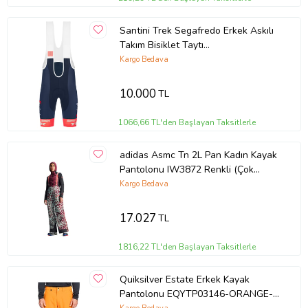
Santini Trek Segafredo Erkek Askılı
Takım Bisiklet Taytı
RE1071MAX22TS Lacivert-XS
Kargo Bedava
10.000
TL
1066,66 TL'den Başlayan Taksitlerle
adidas Asmc Tn 2L Pan Kadın Kayak
Pantolonu IW3872 Renkli (Çok
Renkli)
Kargo Bedava
17.027
TL
1816,22 TL'den Başlayan Taksitlerle
Quiksilver Estate Erkek Kayak
Pantolonu EQYTP03146-ORANGE-