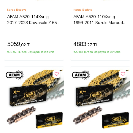
Kargo Bedava
Kargo Bedava
AFAM A520-114Xsr-g
AFAM A520-110Xsr-g
2017-2023 Kawasaki Z 650
1999-2011 Suzuki Marauder
Uyumlu Zincir Xsr-g Xring
250 Uyumlu Zincir Xsr-g
Gold (Sarı
Xring Gold
5059
4883
,02 TL
,27 TL
539,62 TL'den Başlayan Taksitlerle
520,88 TL'den Başlayan Taksitlerle