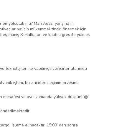
ır bir yolculuk mu? Man Adası yarışına mı
htiyaçlarınız için mükemmel zinciri önermek için
leştirilmiş X-Halkaları ve kaliteli gres ile yüksek
teknolojileri ile yapılmıştır, zincirler alanında
vanik işlem, bu zincirleri seçimin zirvesine
 uzun mesafeyi ve aynı zamanda yüksek düzgünlüğü
gönderilmektedir.
 kargo) işleme alınacaktır. 15:00’ den sonra