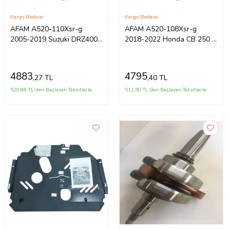
Kargo Bedava
Kargo Bedava
AFAM A520-110Xsr-g
AFAM A520-108Xsr-g
2005-2019 Suzuki DRZ400
2018-2022 Honda CB 250 R
SM Uyumlu Zincir Xsr-g
Uyumlu Zincir Xsr-g Xring
Xring Gold (Sa
Gold Renk
4883
4795
,27 TL
,40 TL
520,88 TL'den Başlayan Taksitlerle
511,50 TL'den Başlayan Taksitlerle