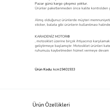
Pazar günü kargo çıkışımız yoktur.
Ürünler paketlenmeden önce kalite kontrolden ge
Almış olduğunuz ürünlerde müşteri memnuniyeti ka
sticker, balata gibi ürünlerin kullanılması halin
KARADENİZ MOTOR®
, motosiklet üzerine birçok ihtiyacınızı karşılam
geliştirmeye başlamıştır. Motosiklet ürünleri kate
ruhumuzu kaybetmeden hizmet vermeye devam e
Ürün Kodu:
kcm19401933
Ürün Özellikleri