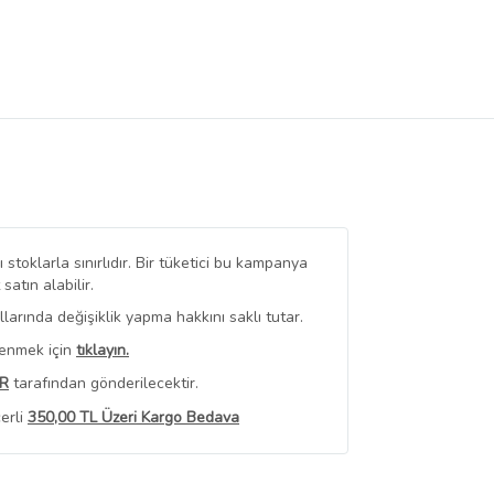
stoklarla sınırlıdır. Bir tüketici bu kampanya
tın alabilir.
arında değişiklik yapma hakkını saklı tutar.
renmek için
tıklayın.
R
tarafından gönderilecektir.
erli
350,00 TL Üzeri Kargo Bedava
 Görüntüle
iyat bilgileri, satıcı tarafından