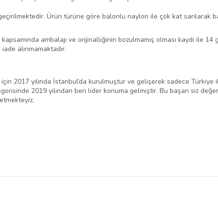
çirilmektedir. Ürün türüne göre balonlu naylon ile çok kat sarılarak b
psamında ambalajı ve orijinalliğinin bozulmamış olması kaydı ile 14 gün
de iade alınmamaktadır.
ak için 2017 yılında İstanbul’da kurulmuştur ve gelişerek sadece Türkiye
gorisinde 2019 yılından beri lider konuma gelmiştir. Bu başarı siz değerl
tmekteyiz.