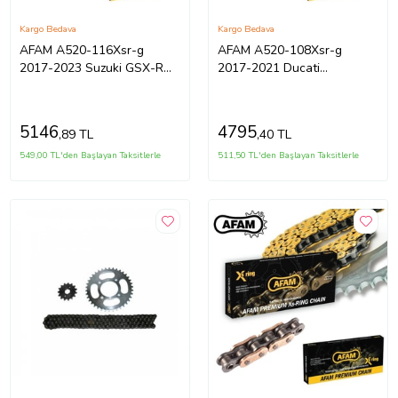
Kargo Bedava
Kargo Bedava
AFAM A520-116Xsr-g
AFAM A520-108Xsr-g
2017-2023 Suzuki GSX-R
2017-2021 Ducati
250 Uyumlu Zincir Xsr-g
Scrambler Desert Sled
Xring Gold (Sa
Uyumlu Zincir Xsr-g Xr
5146
4795
,89 TL
,40 TL
549,00 TL'den Başlayan Taksitlerle
511,50 TL'den Başlayan Taksitlerle