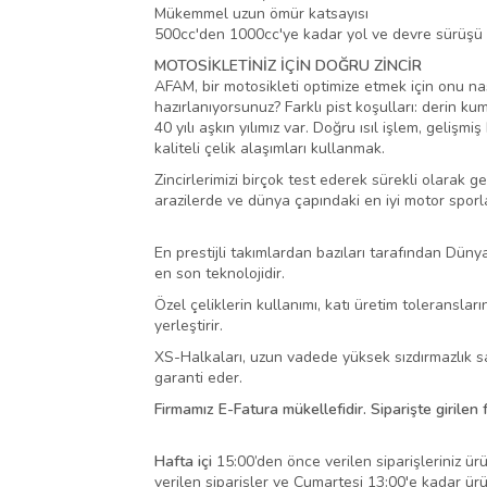
Mükemmel uzun ömür katsayısı
500cc'den 1000cc'ye kadar yol ve devre sürüşü 
MOTOSİKLETİNİZ İÇİN DOĞRU ZİNCİR
AFAM, bir motosikleti optimize etmek için onu nas
hazırlanıyorsunuz? Farklı pist koşulları: derin k
40 yılı aşkın yılımız var. Doğru ısıl işlem, geliş
kaliteli çelik alaşımları kullanmak.
Zincirlerimizi birçok test ederek sürekli olarak gel
arazilerde ve dünya çapındaki en iyi motor sporla
En prestijli takımlardan bazıları tarafından Dünya
en son teknolojidir.
Özel çeliklerin kullanımı, katı üretim toleranslar
yerleştirir.
XS-Halkaları, uzun vadede yüksek sızdırmazlık sa
garanti eder.
Firmamız E-Fatura mükellefidir. Siparişte girilen
Hafta içi
15:00’den önce verilen siparişleriniz ürü
verilen siparişler ve Cumartesi 13:00'e kadar ür