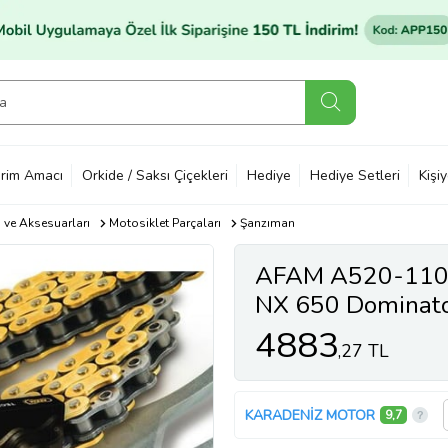
rim Amacı
Orkide / Saksı Çiçekleri
Hediye
Hediye Setleri
Kişi
ı ve Aksesuarları
Motosiklet Parçaları
Şanzıman
AFAM A520-110
NX 650 Dominato
Xring Go
4883
,27 TL
KARADENİZ MOTOR
9,7