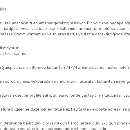
için
ıl kullanacağınızı anlamamız gerektiğini biliyor. Bir yolcu ve bagajla ağ
um, hardpack veya ralli baskınları? Kullanım durumunuz ne olursa olsun, i
miş hassas üretim yöntemleri ve toleransları, uygulama gerektirdiğinde özel
iştiriyoruz.
rı takımlarında.
 Şampiyonası pistlerinde kullanılan AFAM zincirleri, Japon malzemeleri ve 
ının sürdürülmesi, yekpareden döndürülen makaralar, kullanılan ısı ve gal
ğlayan özel bir profile sahiptir: Silindirlerde yağlayıcının tutulması,
 fatura bilgilerine düzenlenen faturanız kayıtlı olan e-posta adresinize 
n detayında belirtildiği gibi (aynı gün kargo, ertesi gün, 2-3 gün içinde
ün detayda yer alan kargo süresine göre işleme alınacaktır.