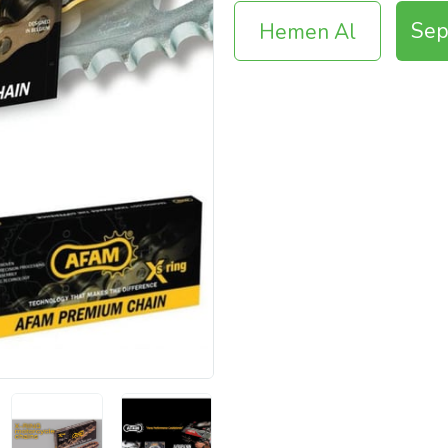
Sep
Hemen Al