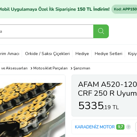
rim Amacı
Orkide / Saksı Çiçekleri
Hediye
Hediye Setleri
Kişi
ı ve Aksesuarları
Motosiklet Parçaları
Şanzıman
AFAM A520-120
CRF 250 R Uyumlu
Renk
5335
,19 TL
KARADENİZ MOTOR
9,7