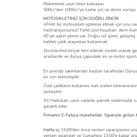
Mükemmel uzun ömür katsayısı
500cc'den 1000cc'ye kadar yol ve devre sürüşü 
MOTOSİKLETİNİZ İÇİN DOĞRU ZİNCİR
AFAM, bir motosikleti optimize etmek için onu nas
hazırlanıyorsunuz? Farklı pist koşulları: derin k
40 yılı aşkın yılımız var. Doğru ısıl işlem, geliş
kaliteli çelik alaşımları kullanmak.
Zincirlerimizi birçok test ederek sürekli olarak gel
arazilerde ve dünya çapındaki en iyi motor sporla
En prestijli takımlardan bazıları tarafından Dünya
en son teknolojidir.
Özel çeliklerin kullanımı, katı üretim toleranslar
yerleştirir.
XS-Halkaları, uzun vadede yüksek sızdırmazlık sa
garanti eder.
Firmamız E-Fatura mükellefidir. Siparişte girilen
Hafta içi
15:00’den önce verilen siparişleriniz ürü
verilen siparişler ve Cumartesi 13:00'e kadar ür