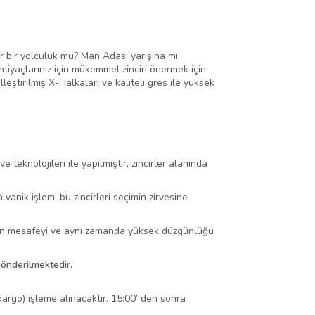
ır bir yolculuk mu? Man Adası yarışına mı
htiyaçlarınız için mükemmel zinciri önermek için
leştirilmiş X-Halkaları ve kaliteli gres ile yüksek
teknolojileri ile yapılmıştır, zincirler alanında
vanik işlem, bu zincirleri seçimin zirvesine
 uzun mesafeyi ve aynı zamanda yüksek düzgünlüğü
gönderilmektedir.
 kargo) işleme alınacaktır. 15:00’ den sonra