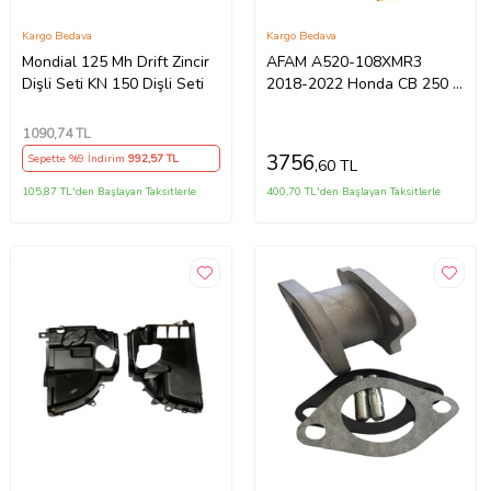
Kargo Bedava
Kargo Bedava
Mondial 125 Mh Drift Zincir
AFAM A520-108XMR3
Dişli Seti KN 150 Dişli Seti
2018-2022 Honda CB 250 R
Uyumlu Zincir XMR3 Xring
Silver
1090
,74 TL
3756
Sepette %9 İndirim
992
,57 TL
,60 TL
105,87 TL'den Başlayan Taksitlerle
400,70 TL'den Başlayan Taksitlerle