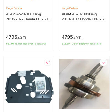
Kargo Bedava
Kargo Bedava
AFAM A520-108Xsr-g
AFAM A520-108Xsr-g
2018-2022 Honda CB 250 R
2010-2017 Honda CBR 250
Uyumlu Zincir Xsr-g Xring
R Uyumlu Zincir Xsr-g Xring
Gold Renk
Gold Renk
4795
4795
,40 TL
,40 TL
511,50 TL'den Başlayan Taksitlerle
511,50 TL'den Başlayan Taksitlerle