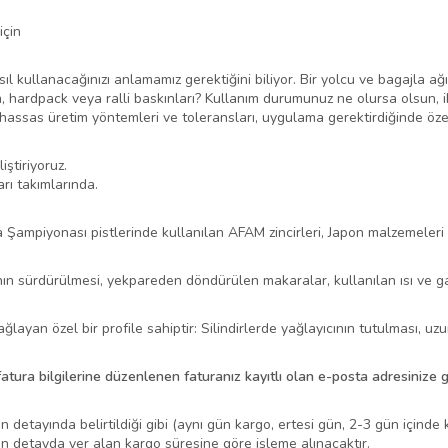
için
ıl kullanacağınızı anlamamız gerektiğini biliyor. Bir yolcu ve bagajla ağ
um, hardpack veya ralli baskınları? Kullanım durumunuz ne olursa olsun, i
miş hassas üretim yöntemleri ve toleransları, uygulama gerektirdiğinde özel
iştiriyoruz.
rı takımlarında.
 Şampiyonası pistlerinde kullanılan AFAM zincirleri, Japon malzemeleri ve 
ının sürdürülmesi, yekpareden döndürülen makaralar, kullanılan ısı ve gal
ğlayan özel bir profile sahiptir: Silindirlerde yağlayıcının tutulması,
 fatura bilgilerine düzenlenen faturanız kayıtlı olan e-posta adresinize 
n detayında belirtildiği gibi (aynı gün kargo, ertesi gün, 2-3 gün içinde
ün detayda yer alan kargo süresine göre işleme alınacaktır.