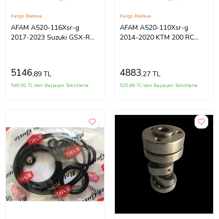
Kargo Bedava
Kargo Bedava
AFAM A520-116Xsr-g
AFAM A520-110Xsr-g
2017-2023 Suzuki GSX-R
2014-2020 KTM 200 RC
250 Uyumlu Zincir Xsr-g
Uyumlu Zincir Xsr-g Xring
Xring Gold (Sa
Gold (Sarı) Re
5146
4883
,89 TL
,27 TL
549,00 TL'den Başlayan Taksitlerle
520,88 TL'den Başlayan Taksitlerle