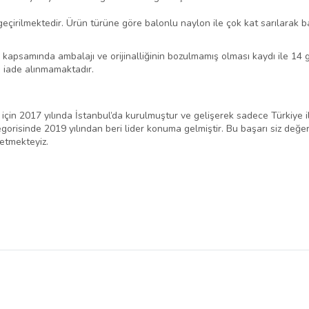
çirilmektedir. Ürün türüne göre balonlu naylon ile çok kat sarılarak b
psamında ambalajı ve orijinalliğinin bozulmamış olması kaydı ile 14 gün
de iade alınmamaktadır.
ak için 2017 yılında İstanbul’da kurulmuştur ve gelişerek sadece Türkiye
gorisinde 2019 yılından beri lider konuma gelmiştir. Bu başarı siz değerl
tmekteyiz.