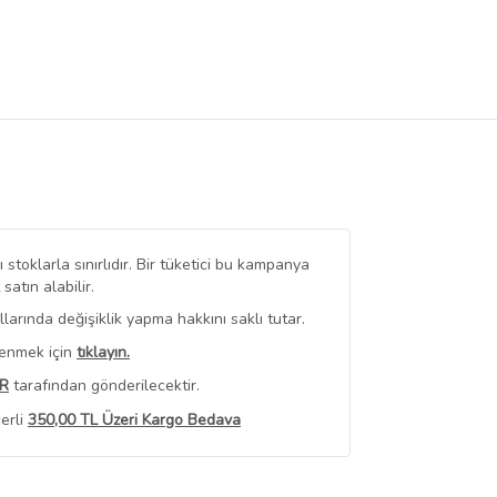
stoklarla sınırlıdır. Bir tüketici bu kampanya
tın alabilir.
arında değişiklik yapma hakkını saklı tutar.
renmek için
tıklayın.
R
tarafından gönderilecektir.
erli
350,00 TL Üzeri Kargo Bedava
 Görüntüle
iyat bilgileri, satıcı tarafından