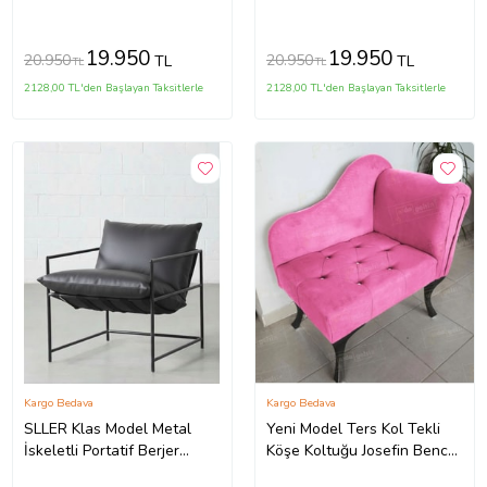
Gürgen Ağaç (Evinize
Gürgen Ağaç (Evinize
Teslim) (Beyaz - Kahverengi)
Teslim) (Siyah Beyaz)
19.950
19.950
20.950
20.950
TL
TL
TL
TL
2128,00 TL'den Başlayan Taksitlerle
2128,00 TL'den Başlayan Taksitlerle
Kargo Bedava
Kargo Bedava
SLLER Klas Model Metal
Yeni Model Ters Kol Tekli
İskeletli Portatif Berjer
Köşe Koltuğu Josefin Bench
,Antrasit Suni Deri Döşemeli
Siyah Ayak (Pembe)