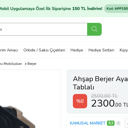
rim Amacı
Orkide / Saksı Çiçekleri
Hediye
Hediye Setleri
Kişi
ı Mobilyaları
Berjer
Ahşap Berjer Aya
Tablalı
2500,00 TL
2300
%8
,00 T
KAMUSAL MARKET
9,3