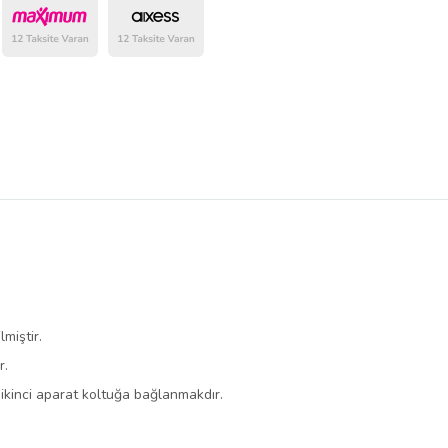
belirlenmektedir.
miştir.
r.
 ikinci aparat koltuğa bağlanmakdır.