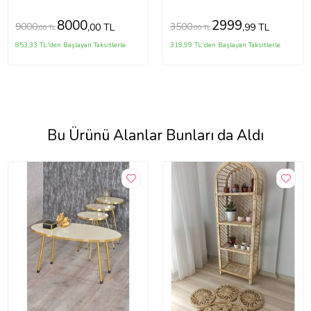
Portatif Şık, Zarif Berjer
8000
2999
9000
3500
,00 TL
,99 TL
,00 TL
,00 TL
853,33 TL'den Başlayan Taksitlerle
319,99 TL'den Başlayan Taksitlerle
Bu Ürünü Alanlar Bunları da Aldı