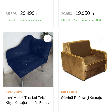
Gürgen Ağaç (Evinize
Teslim) (Koyu Kahverengi)
29.499
19.950
35.398
20.950
TL
TL
TL
TL
3146,56 TL'den Başlayan Taksitlerle
2128,00 TL'den Başlayan Taksitlerle
Kargo Bedava
Kargo Bedava
Yeni Model Ters Kol Tekli
Sümbül Refakatçi Koltuğu 1
Köşe Koltuğu Josefin Bench
Gümüş Ayak (Lacivert)