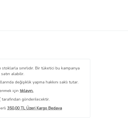
stoklarla sınırlıdır. Bir tüketici bu kampanya
tın alabilir.
arında değişiklik yapma hakkını saklı tutar.
renmek için
tıklayın.
T
tarafından gönderilecektir.
erli
350,00 TL Üzeri Kargo Bedava
 Görüntüle
iyat bilgileri, satıcı tarafından