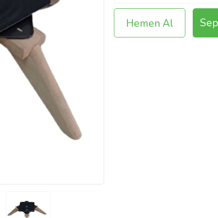
Sep
Hemen Al