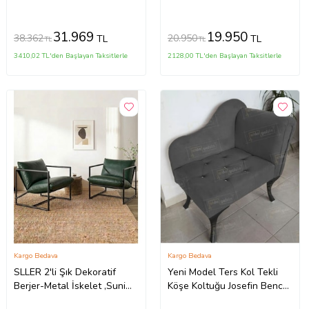
Gürgen Ağaç (Evinize
Teslim) (Boz Gri)
31.969
19.950
38.362
20.950
TL
TL
TL
TL
3410,02 TL'den Başlayan Taksitlerle
2128,00 TL'den Başlayan Taksitlerle
Kargo Bedava
Kargo Bedava
SLLER 2'li Şık Dekoratif
Yeni Model Ters Kol Tekli
Berjer-Metal İskelet ,Suni
Köşe Koltuğu Josefin Bench
Deri Kaplama , Modern
Siyah Ayak (Antrasit)