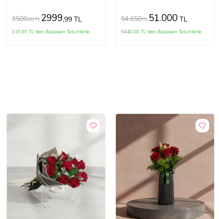
2999
51.000
3500
54.650
,99 TL
TL
,00 TL
TL
319,99 TL'den Başlayan Taksitlerle
5440,00 TL'den Başlayan Taksitlerle