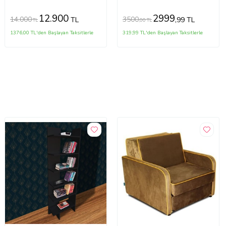
Tasarım (Haki)
12.900
2999
14.000
3500
TL
,99 TL
TL
,00 TL
1376,00 TL'den Başlayan Taksitlerle
319,99 TL'den Başlayan Taksitlerle