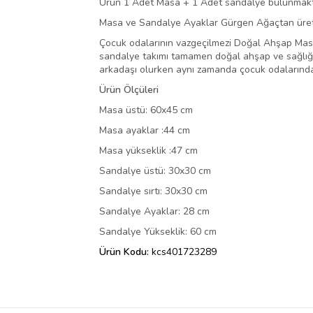
Ürün 1 Adet Masa + 1 Adet sandalye bulunmaktad
Masa ve Sandalye Ayaklar Gürgen Ağaçtan üretilm
Çocuk odalarının vazgeçilmezi Doğal Ahşap Masa
sandalye takımı tamamen doğal ahşap ve sağlığa za
arkadaşı olurken aynı zamanda çocuk odalarında r
Ürün Ölçüleri
Masa üstü: 60x45 cm
Masa ayaklar :44 cm
Masa yükseklik :47 cm
Sandalye üstü: 30x30 cm
Sandalye sırtı: 30x30 cm
Sandalye Ayaklar: 28 cm
Sandalye Yükseklik: 60 cm
Ürün Kodu:
kcs401723289