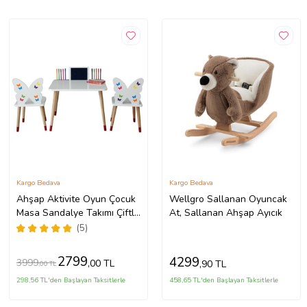
Kargo Bedava
Kargo Bedava
Ahşap Aktivite Oyun Çocuk
Wellgro Sallanan Oyuncak
Masa Sandalye Takımı Çiftli
At, Sallanan Ahşap Ayıcık
Tablet ve kalem yeri ve Yaz
(5)
sil Yüzeyli masa (Pembe)
2799
4299
3999
,00 TL
,90 TL
,00 TL
298,56 TL'den Başlayan Taksitlerle
458,65 TL'den Başlayan Taksitlerle