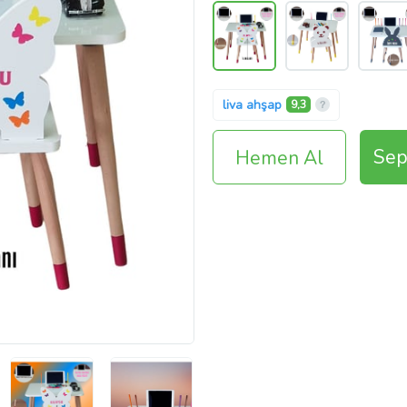
liva ahşap
9,3
Sep
Hemen Al