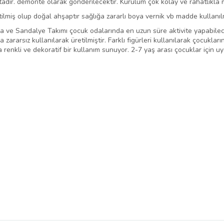
ır. demonte olarak gönderilecektir. Kurulum çok kolay ve rahatlıkla m
iş olup doğal ahşaptır sağlığa zararlı boya vernik vb madde kullanıl
 ve Sandalye Takımı çocuk odalarında en uzun süre aktivite yapabilec
rarsız kullanılarak üretilmiştir. Farklı figürleri kullanılarak çocuklar
enkli ve dekoratif bir kullanım sunuyor. 2-7 yaş arası çocuklar için u