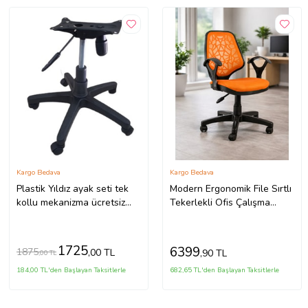
Kargo Bedava
Kargo Bedava
Plastik Yıldız ayak seti tek
Modern Ergonomik File Sırtlı
kollu mekanizma ücretsiz
Tekerlekli Ofis Çalışma
kargo
Sandalyesi –(PETEK)
1725
6399
1875
,00 TL
,90 TL
,00 TL
184,00 TL'den Başlayan Taksitlerle
682,65 TL'den Başlayan Taksitlerle