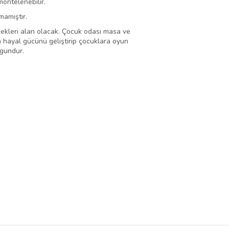
ontelenebilir.
mamıştır.
ekleri alan olacak. Çocuk odası masa ve
ın hayal gücünü geliştirip çocuklara oyun
ygundur.