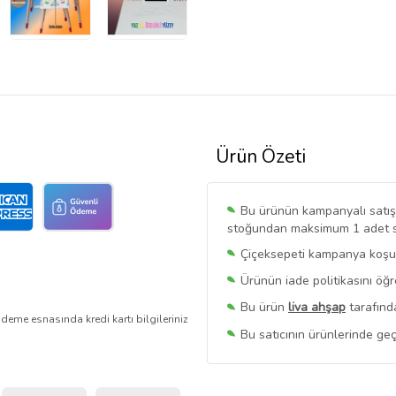
Ürün Özeti
Bu ürünün kampanyalı satışı 
stoğundan maksimum 1 adet sat
Çiçeksepeti kampanya koşull
Ürünün iade politikasını öğ
Bu ürün
liva ahşap
tarafınd
deme esnasında kredi kartı bilgileriniz
Bu satıcının ürünlerinde geç
Bu Satıcının
Tüm Ürünlerini
Ürün sayfasında gördüğünüz f