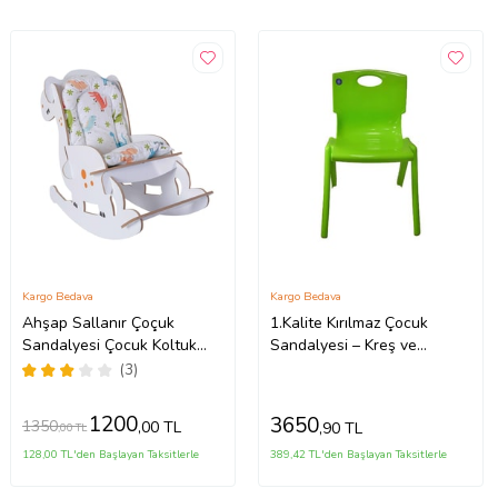
Kargo Bedava
Kargo Bedava
Ahşap Sallanır Çoçuk
1.Kalite Kırılmaz Çocuk
Sandalyesi Çocuk Koltuk
Sandalyesi – Kreş ve
Bebek Koltuk Sandalye
Anaokulu Sandalyesi Yeşil
(3)
10 Adet
1200
3650
1350
,00 TL
,90 TL
,00 TL
128,00 TL'den Başlayan Taksitlerle
389,42 TL'den Başlayan Taksitlerle