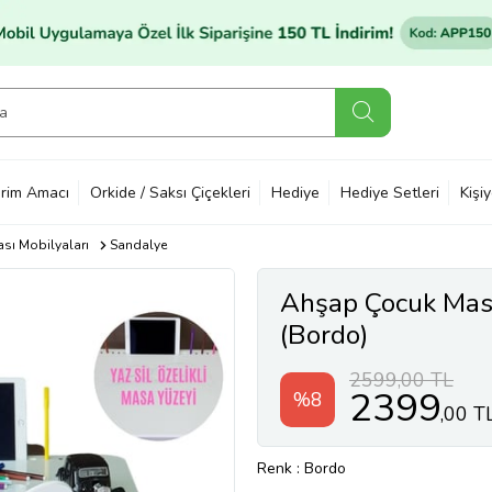
rim Amacı
Orkide / Saksı Çiçekleri
Hediye
Hediye Setleri
Kişi
sı Mobilyaları
Sandalye
Ahşap Çocuk Masa
(Bordo)
2599,00 TL
2399
%8
,00 T
Renk
: Bordo