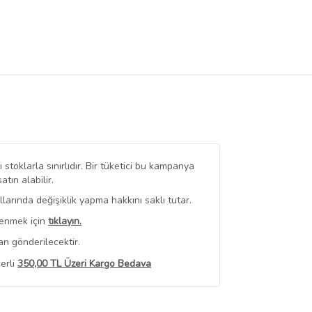
stoklarla sınırlıdır. Bir tüketici bu kampanya
ın alabilir.
arında değişiklik yapma hakkını saklı tutar.
renmek için
tıklayın.
an gönderilecektir.
erli
350,00 TL Üzeri Kargo Bedava
 Görüntüle
iyat bilgileri, satıcı tarafından