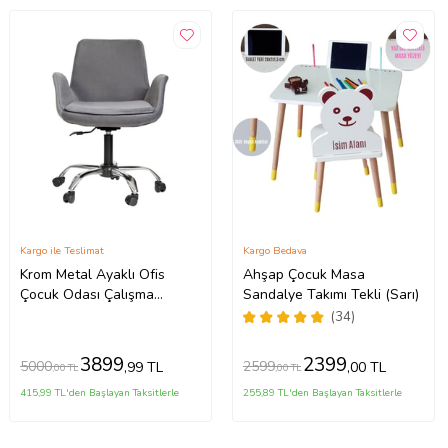
Kargo ile Teslimat
Kargo Bedava
Krom Metal Ayaklı Ofis
Ahşap Çocuk Masa
Çocuk Odası Çalışma
Sandalye Takımı Tekli (Sarı)
Sandalyesi
(34)
(AYARLANILABİLİR)
PESCADO (Gri)
3899
2399
5000
2599
,99 TL
,00 TL
,00 TL
,00 TL
415,99 TL'den Başlayan Taksitlerle
255,89 TL'den Başlayan Taksitlerle