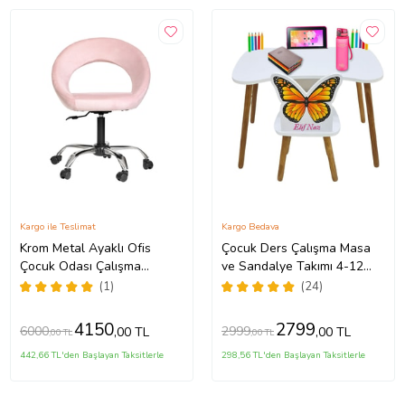
Kargo ile Teslimat
Kargo Bedava
Krom Metal Ayaklı Ofis
Çocuk Ders Çalışma Masa
Çocuk Odası Çalışma
ve Sandalye Takımı 4-12
Sandalyesi
Yaş okul öncesi, İlk ve Orta
(1)
(24)
(AYARLANILABİLİR) RATON
Okul (Kelebekli)
(Pembe)
4150
2799
6000
2999
,00 TL
,00 TL
,00 TL
,00 TL
442,66 TL'den Başlayan Taksitlerle
298,56 TL'den Başlayan Taksitlerle