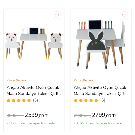
Kargo Bedava
Kargo Bedava
Ahşap Aktivite Oyun Çocuk
Ahşap Aktivite Oyun Çocuk
Masa Sandalye Takımı Çiftli
Masa Sandalye Takımı Çiftli
Tablet ve kalem yeri ve Yaz
Tablet ve kalem yeri ve Yaz
(5)
(5)
sil Yüzeyli masa (Sarı)
sil Yüzeyli masa (Gri)
2599
2799
3999
2999
,00 TL
,00 TL
,00 TL
,00 TL
277,22 TL'den Başlayan Taksitlerle
298,56 TL'den Başlayan Taksitlerle