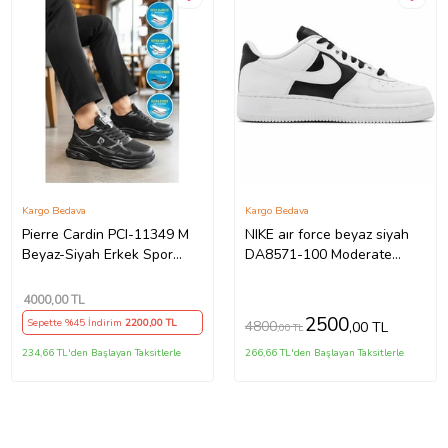
Kargo Bedava
Kargo Bedava
Pierre Cardin PCI-11349 M
NIKE aır force beyaz siyah
Beyaz-Siyah Erkek Spor
DA8571-100 Moderate
Ayakkabı
wear or visible flaws
4000
,00 TL
2500
Sepette %45 İndirim
2200
,00 TL
4800
,00 TL
,00 TL
234,66 TL'den Başlayan Taksitlerle
266,66 TL'den Başlayan Taksitlerle