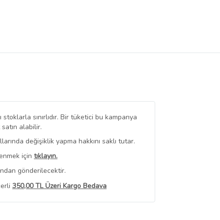
stoklarla sınırlıdır. Bir tüketici bu kampanya
tın alabilir.
arında değişiklik yapma hakkını saklı tutar.
renmek için
tıklayın.
ından gönderilecektir.
erli
350,00 TL Üzeri Kargo Bedava
 Görüntüle
iyat bilgileri, satıcı tarafından