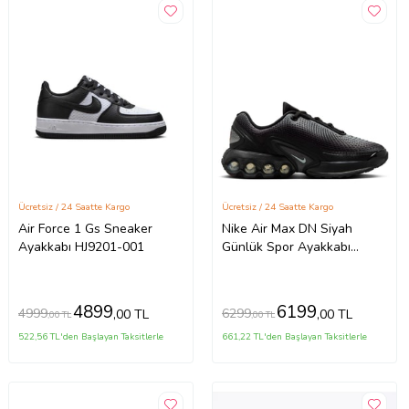
Ücretsiz / 24 Saatte Kargo
Ücretsiz / 24 Saatte Kargo
Air Force 1 Gs Sneaker
Nike Air Max DN Siyah
Ayakkabı HJ9201-001
Günlük Spor Ayakkabı
HV6364-001
4899
6199
4999
6299
,00 TL
,00 TL
,00 TL
,00 TL
522,56 TL'den Başlayan Taksitlerle
661,22 TL'den Başlayan Taksitlerle