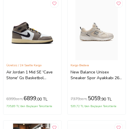
Ücretsiz / 24 Saatte Kargo
Kargo Bedava
Air Jordan 1 Mid SE 'Cave
New Balance Unisex
Stone' Gs Basketbol
Sneaker Spor Ayakkabı 26y
Ayakkabısı HQ2014-100
Ml408 Bej
6899
5059
6999
7379
,00 TL
,90 TL
,00 TL
,90 TL
735,89 TL'den Başlayan Taksitlerle
539,72 TL'den Başlayan Taksitlerle