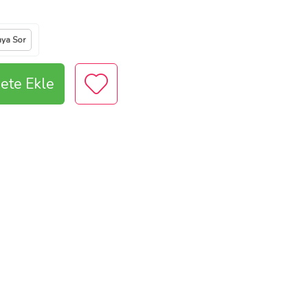
ıya Sor
ete Ekle