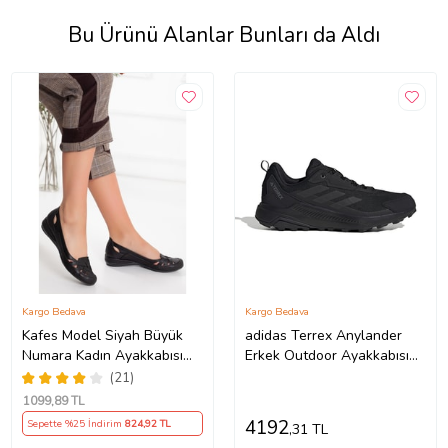
Bu Ürünü Alanlar Bunları da Aldı
Kargo Bedava
Kargo Bedava
Kafes Model Siyah Büyük
adidas Terrex Anylander
Numara Kadın Ayakkabısı
Erkek Outdoor Ayakkabısı
Günlük
ID0895 Siyah
(21)
1099
,89 TL
4192
Sepette %25 İndirim
824
,92 TL
,31 TL