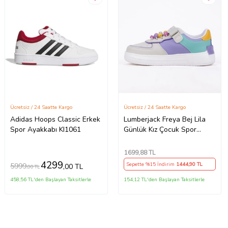
Ücretsiz / 24 Saatte Kargo
Ücretsiz / 24 Saatte Kargo
Adidas Hoops Classic Erkek
Lumberjack Freya Bej Lila
Spor Ayakkabı KI1061
Günlük Kız Çocuk Spor
Ayakkabı
1699
,88 TL
4299
Sepette %15 İndirim
1444
,90 TL
5999
,00 TL
,00 TL
458,56 TL'den Başlayan Taksitlerle
154,12 TL'den Başlayan Taksitlerle