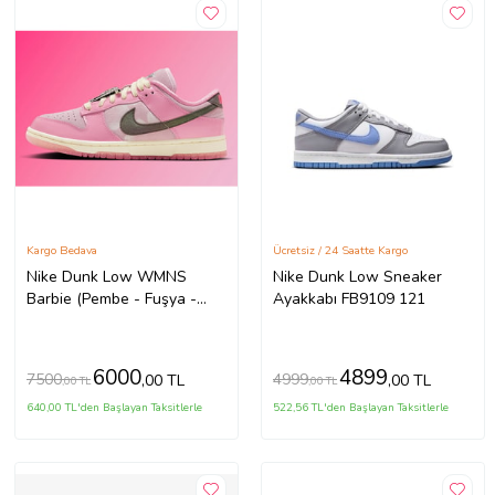
Kargo Bedava
Ücretsiz / 24 Saatte Kargo
Nike Dunk Low WMNS
Nike Dunk Low Sneaker
Barbie (Pembe - Fuşya -
Ayakkabı FB9109 121
Krem)
6000
4899
7500
4999
,00 TL
,00 TL
,00 TL
,00 TL
640,00 TL'den Başlayan Taksitlerle
522,56 TL'den Başlayan Taksitlerle