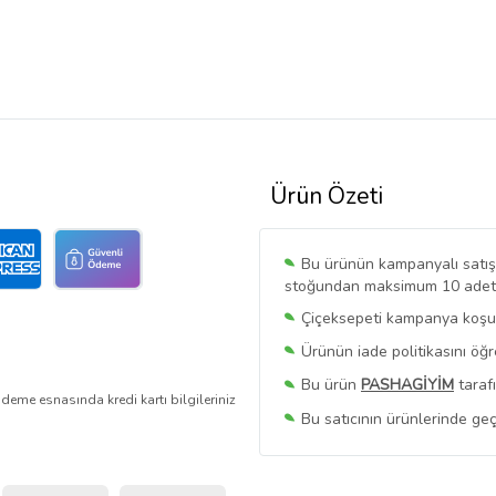
Ürün Özeti
Bu ürünün kampanyalı satışı 
stoğundan maksimum 10 adet sa
Çiçeksepeti kampanya koşull
Ürünün iade politikasını öğ
Bu ürün
PASHAGİYİM
taraf
deme esnasında kredi kartı bilgileriniz
Bu satıcının ürünlerinde geç
Bu Satıcının
Tüm Ürünlerini
Ürün sayfasında gördüğünüz f