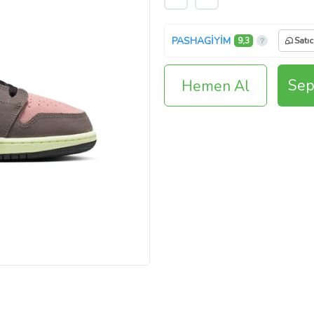
PASHAGİYİM
9,3
Satıc
Sep
Hemen Al