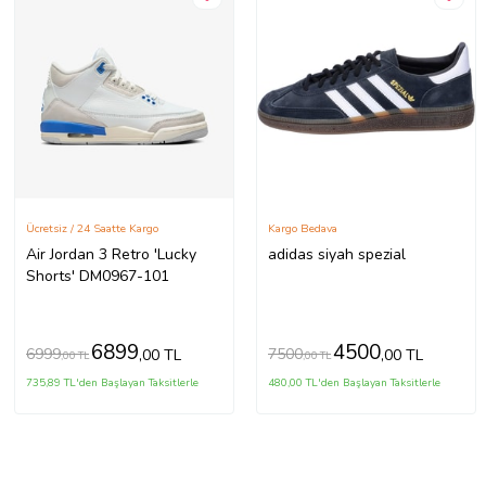
Ücretsiz / 24 Saatte Kargo
Kargo Bedava
Air Jordan 3 Retro 'Lucky
adidas siyah spezial
Shorts' DM0967-101
6899
4500
6999
7500
,00 TL
,00 TL
,00 TL
,00 TL
735,89 TL'den Başlayan Taksitlerle
480,00 TL'den Başlayan Taksitlerle