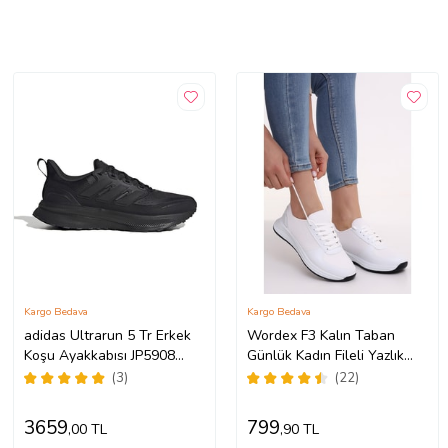
Kargo Bedava
Kargo Bedava
adidas Ultrarun 5 Tr Erkek
Wordex F3 Kalın Taban
Koşu Ayakkabısı JP5908
Günlük Kadın Fileli Yazlık
Siyah
Sneaker Spor Ayakkabı
(3)
(22)
(Beyaz)
3659
799
,00 TL
,90 TL