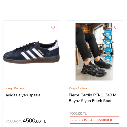
Kargo Bedava
Kargo Bedava
adidas siyah spezial
Pierre Cardin PCI-11349 M
Beyaz-Siyah Erkek Spor
Ayakkabı
4000
,00 TL
4500
Sepette %45 İndirim
2200
,00 TL
7500
,00 TL
,00 TL