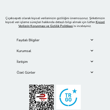
Çiçeksepeti olarak kişisel verilerinizin gizliliğini önemsiyoruz. Şirketimizin
kişisel veri işleme süreçleri hakkında detaylı bilgi almak için lütfen
Kişisel
Verilerin Korunması ve Gizlilik Politikası
’nı inceleyiniz.
Faydalı Bilgiler
Kurumsal
İletişim
Özel Günler