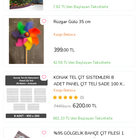
7,62 TL'den Başlayan Taksitlerle
Rüzgar Gülü 35 cm
Kargo Bedava
399
,00 TL
42,56 TL'den Başlayan Taksitlerle
KONAK TEL ÇİT SİSTEMLERİ 8
ADET PANEL ÇİT TELİ SADE 100 X
250 CM (Antrasit)
Kargo Bedava
(1)
6200
,00 TL
7440
,00 TL
661,33 TL'den Başlayan Taksitlerle
%95 GÖLGELİK BAHÇE ÇİT FİLESİ 1