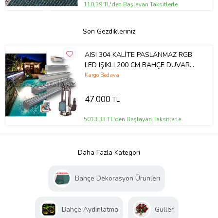
110,39 TL'den Başlayan Taksitlerle
Son Gezdikleriniz
AISI 304 KALİTE PASLANMAZ RGB
LED IŞIKLI 200 CM BAHÇE DUVAR
SÜS ŞELALESİ + POMPA DAHİL SET
Kargo Bedava
47.000
TL
5013,33 TL'den Başlayan Taksitlerle
Daha Fazla Kategori
Bahçe Dekorasyon Ürünleri
Bahçe Aydınlatma
Güller