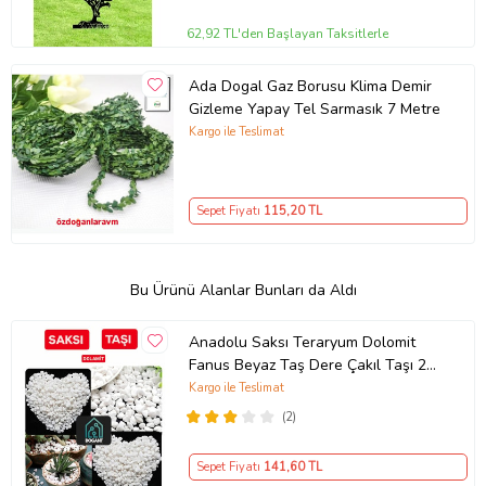
62,92 TL'den Başlayan Taksitlerle
Ada Dogal Gaz Borusu Klima Demir
Gizleme Yapay Tel Sarmasık 7 Metre
Kargo ile Teslimat
Sepet Fiyatı
115
,20 TL
Bu Ürünü Alanlar Bunları da Aldı
Anadolu Saksı Teraryum Dolomit
Fanus Beyaz Taş Dere Çakıl Taşı 2
Kg
Kargo ile Teslimat
(2)
Sepet Fiyatı
141
,60 TL