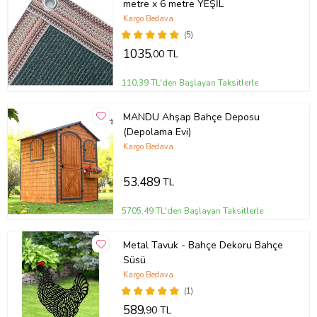
metre x 6 metre YEŞİL
Kargo Bedava
(5)
1035
,00 TL
110,39 TL'den Başlayan Taksitlerle
MANDU Ahşap Bahçe Deposu
(Depolama Evi)
Kargo Bedava
53.489
TL
5705,49 TL'den Başlayan Taksitlerle
Metal Tavuk - Bahçe Dekoru Bahçe
Süsü
Kargo Bedava
(1)
589
,90 TL