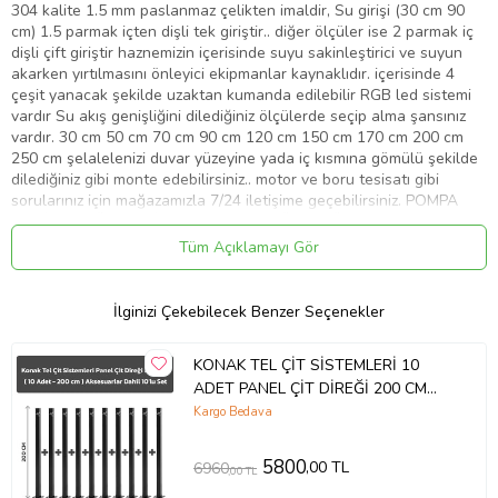
304 kalite 1.5 mm paslanmaz çelikten imaldir, Su girişi (30 cm 90
cm) 1.5 parmak içten dişli tek giriştir.. diğer ölçüler ise 2 parmak iç
dişli çift giriştir haznemizin içerisinde suyu sakinleştirici ve suyun
akarken yırtılmasını önleyici ekipmanlar kaynaklıdır. içerisinde 4
çeşit yanacak şekilde uzaktan kumanda edilebilir RGB led sistemi
vardır Su akış genişliğini dilediğiniz ölçülerde seçip alma şansınız
vardır. 30 cm 50 cm 70 cm 90 cm 120 cm 150 cm 170 cm 200 cm
250 cm şelalelenizi duvar yüzeyine yada iç kısmına gömülü şekilde
dilediğiniz gibi monte edebilirsiniz.. motor ve boru tesisatı gibi
sorularınız için mağazamızla 7/24 iletişime geçebilirsiniz. POMPA
DAHİL SET ÜCRETSİZ KARGO AYNI GÜN 1 GÜNDE KAPINIZDA. 4
YIL GARANTİLİ
Tüm Açıklamayı Gör
Ürün Kodu:
kcm67570805
İlginizi Çekebilecek Benzer Seçenekler
KONAK TEL ÇİT SİSTEMLERİ 10
ADET PANEL ÇİT DİREĞİ 200 CM
AKSESUARLAR DAHİL (Antrasit)
Kargo Bedava
5800
,00 TL
6960
,00 TL