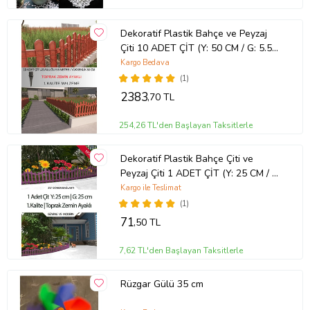
Dekoratif Plastik Bahçe ve Peyzaj
Çiti 10 ADET ÇİT (Y: 50 CM / G: 5.5
M) TOPRAK AYAKLI (Kahverengi)
Kargo Bedava
(1)
2383
,70 TL
254,26 TL'den Başlayan Taksitlerle
Dekoratif Plastik Bahçe Çiti ve
Peyzaj Çiti 1 ADET ÇİT (Y: 25 CM / G:
25 CM) TOPRAK AYAKLI (Mor)
Kargo ile Teslimat
(1)
71
,50 TL
7,62 TL'den Başlayan Taksitlerle
Rüzgar Gülü 35 cm