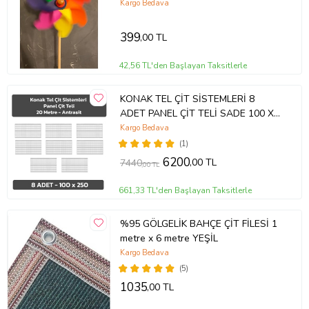
Kargo Bedava
399
,00 TL
42,56 TL'den Başlayan Taksitlerle
KONAK TEL ÇİT SİSTEMLERİ 8
ADET PANEL ÇİT TELİ SADE 100 X
250 CM (Antrasit)
Kargo Bedava
(1)
6200
,00 TL
7440
,00 TL
661,33 TL'den Başlayan Taksitlerle
%95 GÖLGELİK BAHÇE ÇİT FİLESİ 1
metre x 6 metre YEŞİL
Kargo Bedava
(5)
1035
,00 TL