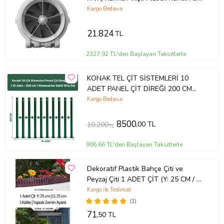
Kargo Bedava
21.824
TL
2327,92 TL'den Başlayan Taksitlerle
KONAK TEL ÇİT SİSTEMLERİ 10
ADET PANEL ÇİT DİREĞİ 200 CM
AKSESUARLAR DAHİL (Yeşil)
Kargo Bedava
8500
,00 TL
10.200
TL
906,66 TL'den Başlayan Taksitlerle
Dekoratif Plastik Bahçe Çiti ve
Peyzaj Çiti 1 ADET ÇİT (Y: 25 CM / G:
25 CM) TOPRAK AYAKLI (Mor)
Kargo ile Teslimat
(1)
71
,50 TL