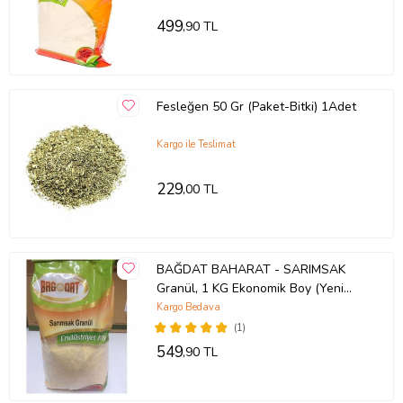
499
,90 TL
Fesleğen 50 Gr (Paket-Bitki) 1Adet
Kargo ile Teslimat
229
,00 TL
BAĞDAT BAHARAT - SARIMSAK
Granül, 1 KG Ekonomik Boy (Yeni
tarihli)
Kargo Bedava
(1)
549
,90 TL