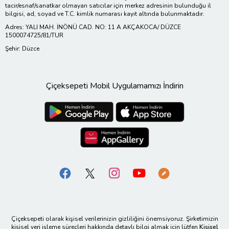
tacir/esnaf/sanatkar olmayan satıcılar için merkez adresinin bulunduğu il
bilgisi, ad, soyad ve T.C. kimlik numarası kayıt altında bulunmaktadır.
Adres: YALI MAH. İNÖNÜ CAD. NO: 11 A AKÇAKOCA/ DÜZCE
1500074725/81/TUR
Şehir: Düzce
Çiçeksepeti Mobil Uygulamamızı İndirin
Çiçeksepeti olarak kişisel verilerinizin gizliliğini önemsiyoruz. Şirketimizin
kişisel veri işleme süreçleri hakkında detaylı bilgi almak için lütfen
Kişisel