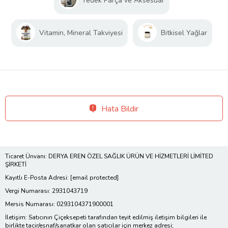
Yedek Parça ve Aksesuar
Vitamin, Mineral Takviyesi
Bitkisel Yağlar
Hata Bildir
Ticaret Ünvanı: DERYA EREN ÖZEL SAĞLIK ÜRÜN VE HİZMETLERİ LİMİTED
ŞİRKETİ
Kayıtlı E-Posta Adresi:
[email protected]
Vergi Numarası: 2931043719
Mersis Numarası: 0293104371900001
İletişim: Satıcının Çiçeksepeti tarafından teyit edilmiş iletişim bilgileri ile
birlikte tacir/esnaf/sanatkar olan satıcılar için merkez adresi;