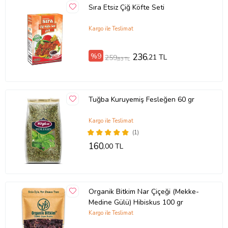
Sıra Etsiz Çiğ Köfte Seti
Kargo ile Teslimat
%9
236
,21 TL
259
,83 TL
Tuğba Kuruyemiş Fesleğen 60 gr
Kargo ile Teslimat
(1)
160
,00 TL
Organik Bitkim Nar Çiçeği (Mekke-
Medine Gülü) Hibiskus 100 gr
Kargo ile Teslimat