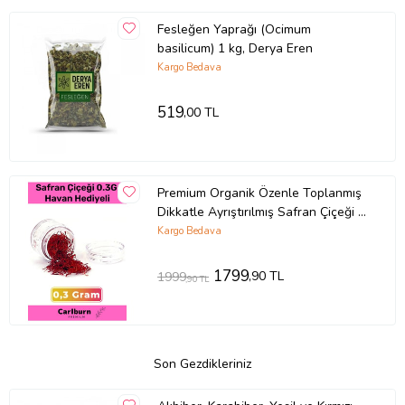
Fesleğen Yaprağı (Ocimum
basilicum) 1 kg, Derya Eren
Kargo Bedava
519
,00 TL
Premium Organik Özenle Toplanmış
Dikkatle Ayrıştırılmış Safran Çiçeği 3
Gr - Havan Hediyeli
Kargo Bedava
1799
,90 TL
1999
,90 TL
Son Gezdikleriniz