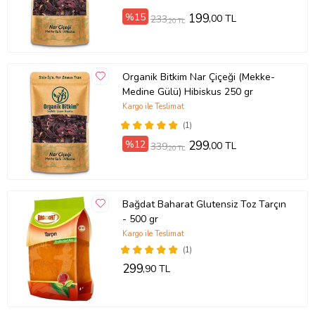
%15
199
,00 TL
233
,20 TL
Organik Bitkim Nar Çiçeği (Mekke-
Medine Gülü) Hibiskus 250 gr
Kargo ile Teslimat
(1)
%12
299
,00 TL
339
,20 TL
Bağdat Baharat Glutensiz Toz Tarçın
- 500 gr
Kargo ile Teslimat
(1)
299
,90 TL