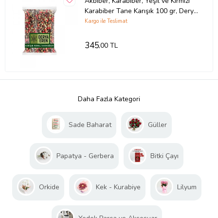
Akbiber, Karabiber, Yeşil ve Kırmızı
Karabiber Tane Karışık 100 gr, Derya
Eren
Kargo ile Teslimat
345
,00 TL
Daha Fazla Kategori
Sade Baharat
Güller
Papatya - Gerbera
Bitki Çayı
Orkide
Kek - Kurabiye
Lilyum