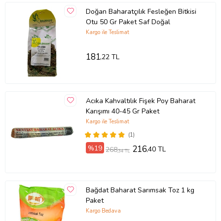
Doğan Baharatçılık Fesleğen Bitkisi
Otu 50 Gr Paket Saf Doğal
Kargo ile Teslimat
181
,22 TL
Acıka Kahvaltılık Fişek Poy Baharat
Karışımı 40-45 Gr Paket
Kargo ile Teslimat
(1)
%19
216
,40 TL
268
,34 TL
Bağdat Baharat Sarımsak Toz 1 kg
Paket
Kargo Bedava