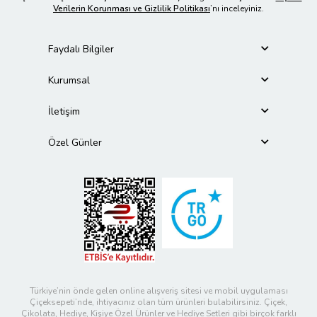
Verilerin Korunması ve Gizlilik Politikası
’nı inceleyiniz.
Faydalı Bilgiler
Kurumsal
İletişim
Özel Günler
Türkiye’nin önde gelen online alışveriş sitesi ve mobil uygulaması
Çiçeksepeti’nde, ihtiyacınız olan tüm ürünleri bulabilirsiniz. Çiçek,
Çikolata, Hediye, Kişiye Özel Ürünler ve Hediye Setleri gibi birçok farklı