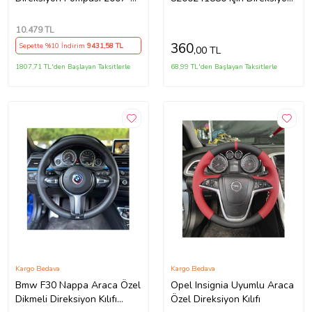
2011
Ayar Kolu Kilit Klips Plastiği
10.479
TL
360
Sepette %10 İndirim
9431
,58 TL
,00 TL
1807,71 TL'den Başlayan Taksitlerle
68,99 TL'den Başlayan Taksitlerle
Kargo Bedava
Kargo Bedava
Bmw F30 Nappa Araca Özel
Opel Insignia Uyumlu Araca
Dikmeli Direksiyon Kılıfı
Özel Direksiyon Kılıfı