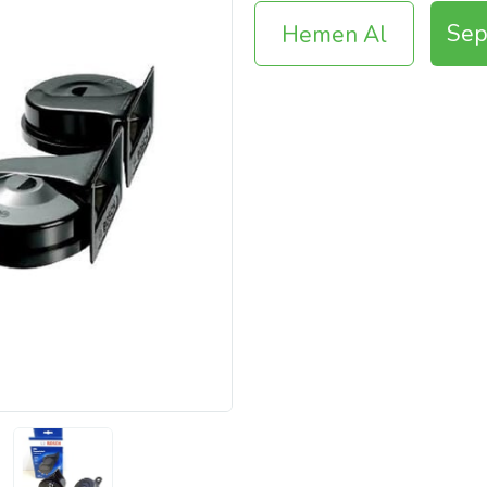
Sep
Hemen Al