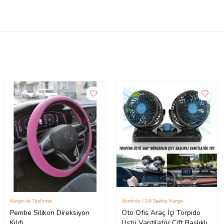
Kargo ile Teslimat
Ücretsiz / 24 Saatte Kargo
Pembe Silikon Direksiyon
Oto Ofis Araç İçi Torpido
Kılıfı
Üstü Vantilatör Çift Başlıklı