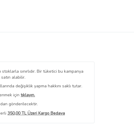
stoklarla sınırlıdır. Bir tüketici bu kampanya
tın alabilir.
arında değişiklik yapma hakkını saklı tutar.
renmek için
tıklayın.
dan gönderilecektir.
erli
350,00 TL Üzeri Kargo Bedava
 Görüntüle
iyat bilgileri, satıcı tarafından