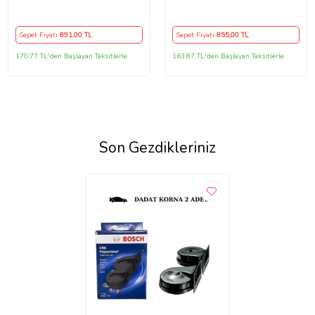
Isteğe Özel Sipariş
Yapmıyorum
Sepet Fiyatı
891
,00 TL
Sepet Fiyatı
855
,00 TL
170,77 TL'den Başlayan Taksitlerle
163,87 TL'den Başlayan Taksitlerle
Son Gezdikleriniz