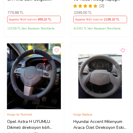
Noktalı Otomatik Sürgülü
Takım (2009-2014) İthal
(2)
Güneş Koruyucu Araba Suv
Üretim
779
,88 TL
2399
,00 TL
Sepette %16 İndirim
655
,10 TL
Sepette %10 İndirim
2159
,10 TL
125,56 TL'den Başlayan Taksitlerle
413,82 TL'den Başlayan Taksitlerle
Kargo ile Teslimat
Kargo Bedava
Opel Astra H UYUMLU
Hyundai Accent Milenyum
Dikmeli direksiyon kılıfı
Araca Özel Direksiyon Eski