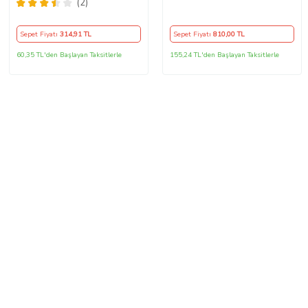
noktalı alkantra gri yüzüklü (
Kasa 2 Kollu
(2)
38×10.5CM )
Sepet Fiyatı
314
,91 TL
Sepet Fiyatı
810
,00 TL
60,35 TL'den Başlayan Taksitlerle
155,24 TL'den Başlayan Taksitlerle