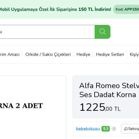
rim Amacı
Orkide / Saksı Çiçekleri
Hediye
Hediye Setleri
Kişi
Alfa Romeo Stel
Ses Dadat Korna
1225
,00 TL
bebekokusu
9,3
Satıcı