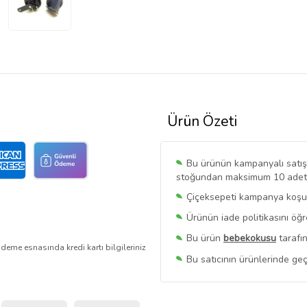
Ürün Özeti
Bu ürünün kampanyalı satışı 
stoğundan maksimum 10 adet sa
Çiçeksepeti kampanya koşull
Ürünün iade politikasını öğ
Bu ürün
bebekokusu
tarafın
deme esnasında kredi kartı bilgileriniz
Bu satıcının ürünlerinde geç
Bu Satıcının
Tüm Ürünlerini
Ürün sayfasında gördüğünüz f