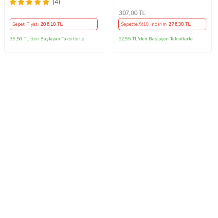
Direksiyon Kılıf Kokusuz Kılıf
7 PİN - 52 CM
(4)
307
,00 TL
Sepet Fiyatı
206
,10 TL
Sepette %10 İndirim
276
,30 TL
39,50 TL'den Başlayan Taksitlerle
52,95 TL'den Başlayan Taksitlerle