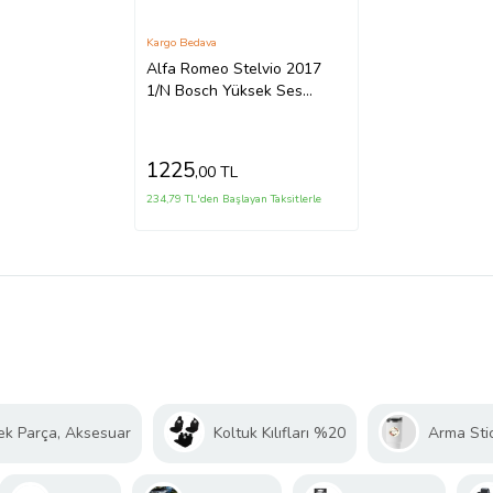
Kargo Bedava
Alfa Romeo Stelvio 2017
1/N Bosch Yüksek Ses
Dadat Korna
1225
,00 TL
234,79 TL'den Başlayan Taksitlerle
ek Parça, Aksesuar
Koltuk Kılıfları %20
Arma Sti