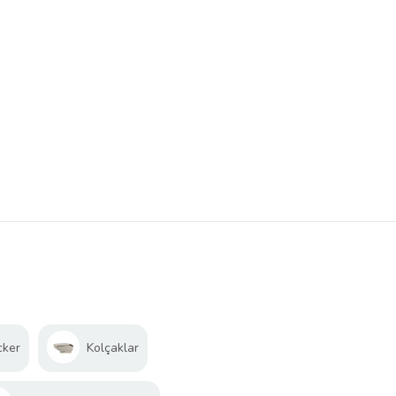
cker
Kolçaklar