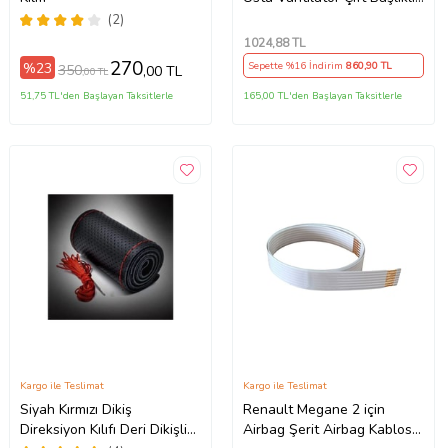
Çakmaklıklı Soğutucu Fan
(2)
360° Dönebilen 12V
1024
,88 TL
270
%23
Sepette %16 İndirim
860
,90 TL
350
,00 TL
,00 TL
51,75 TL'den Başlayan Taksitlerle
165,00 TL'den Başlayan Taksitlerle
Kargo ile Teslimat
Kargo ile Teslimat
Siyah Kırmızı Dikiş
Renault Megane 2 için
Direksiyon Kılıfı Deri Dikişli
Airbag Şerit Airbag Kablosu