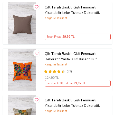
Çift Tarafı Baskılı Gizli Fermuarlı
Yıkanabilir Leke Tutmaz Dekoratif
Kırlent Kılıfı Yastık Kılıfı (KAHVE)
Kargo ile Teslimat
Sepet Fiyatı
99
,92 TL
Çift Tarafı Baskılı Gizli Fermuarlı
Dekoratif Yastık Kılıfı Kırlent Kılıfı
Koltuk Yastık Kılıfı (Turuncu)
Kargo ile Teslimat
(33)
124
,90 TL
Sepette %20 İndirim
99
,92 TL
Çift Tarafı Baskılı Gizli Fermuarlı
Yıkanabilir Leke Tutmaz Dekoratif
Kırlent Kılıfı Yastık Kılıfı (Kum Beji)
Kargo ile Teslimat