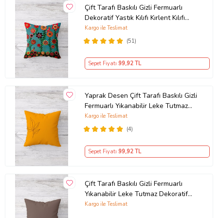
Çift Tarafı Baskılı Gizli Fermuarlı
Dekoratif Yastık Kılıfı Kırlent Kılıfı
Koltuk Yastık Kılıfı (Turkuaz-Yeşil)
Kargo ile Teslimat
(51)
Sepet Fiyatı
99
,92 TL
Yaprak Desen Çift Tarafı Baskılı Gizli
Fermuarlı Yıkanabilir Leke Tutmaz
Dekoratif Kırlent Kılıfı (Turuncu)
Kargo ile Teslimat
(4)
Sepet Fiyatı
99
,92 TL
Çift Tarafı Baskılı Gizli Fermuarlı
Yıkanabilir Leke Tutmaz Dekoratif
Kırlent Kılıfı Yastık Kılıfı (KAHVE)
Kargo ile Teslimat