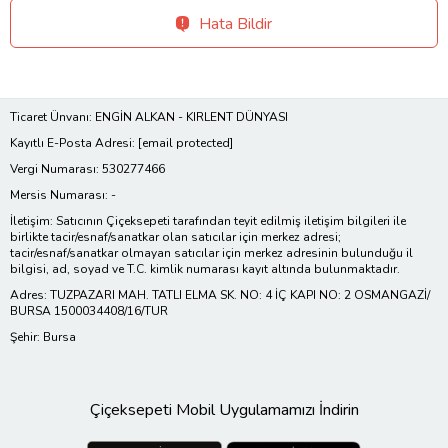
Hata Bildir
Ticaret Ünvanı: ENGİN ALKAN - KIRLENT DÜNYASI
Kayıtlı E-Posta Adresi:
[email protected]
Vergi Numarası: 530277466
Mersis Numarası: -
İletişim: Satıcının Çiçeksepeti tarafından teyit edilmiş iletişim bilgileri ile
birlikte tacir/esnaf/sanatkar olan satıcılar için merkez adresi;
tacir/esnaf/sanatkar olmayan satıcılar için merkez adresinin bulunduğu il
bilgisi, ad, soyad ve T.C. kimlik numarası kayıt altında bulunmaktadır.
Adres: TUZPAZARI MAH. TATLI ELMA SK. NO: 4 İÇ KAPI NO: 2 OSMANGAZİ/
BURSA 1500034408/16/TUR
Şehir: Bursa
Çiçeksepeti Mobil Uygulamamızı İndirin