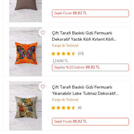
Sepet Fiyatı
99
,92 TL
Çift Tarafı Baskılı Gizli Fermuarlı
Dekoratif Yastık Kılıfı Kırlent Kılıfı
Koltuk Yastık Kılıfı (Turuncu)
Kargo ile Teslimat
(33)
124
,90 TL
Sepette %20 İndirim
99
,92 TL
Çift Tarafı Baskılı Gizli Fermuarlı
Yıkanabilir Leke Tutmaz Dekoratif
Kırlent Kılıfı Yastık Kılıfı (Kum Beji)
Kargo ile Teslimat
(4)
Sepet Fiyatı
99
,92 TL