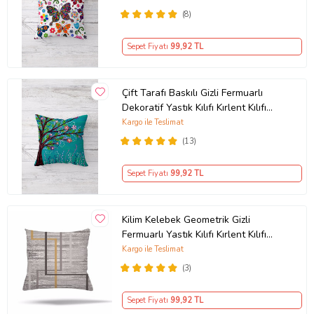
(8)
Sepet Fiyatı
99
,92 TL
Çift Tarafı Baskılı Gizli Fermuarlı
Dekoratif Yastık Kılıfı Kırlent Kılıfı
Koltuk Yastık Kılıfı (KAHVE)
Kargo ile Teslimat
(13)
Sepet Fiyatı
99
,92 TL
Kilim Kelebek Geometrik Gizli
Fermuarlı Yastık Kılıfı Kırlent Kılıfı
Koltuk Yastık Kılıfı (Gri)
Kargo ile Teslimat
(3)
Sepet Fiyatı
99
,92 TL