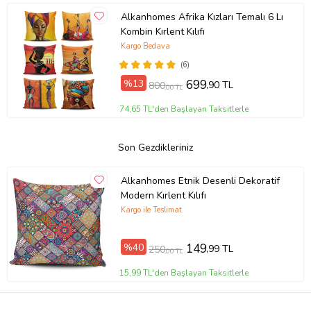
Alkanhomes Afrika Kızları Temalı 6 Lı
Kombin Kırlent Kılıfı
Kargo Bedava
(6)
%13
699
,90 TL
800
,00 TL
74,65 TL'den Başlayan Taksitlerle
Son Gezdikleriniz
Alkanhomes Etnik Desenli Dekoratif
Modern Kırlent Kılıfı
Kargo ile Teslimat
%40
149
,99 TL
250
,00 TL
15,99 TL'den Başlayan Taksitlerle