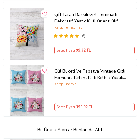
Çift Tarafı Baskılı Gizli Fermuarlı
Dekoratif Yastık Kılıfı Kırlent Kılıfı
Koltuk Yastık Kılıfı (Çok Renkli)
Kargo ile Teslimat
(6)
Sepet Fiyatı
99
,92 TL
Gül Buketi Ve Papatya Vintage Gizli
Fermuarlı Kırlent Kılıfı Koltuk Yastık
Kılıfı Takım(4adet) (Pembe-Turkuaz)
Kargo Bedava
Sepet Fiyatı
399
,92 TL
Bu Ürünü Alanlar Bunları da Aldı