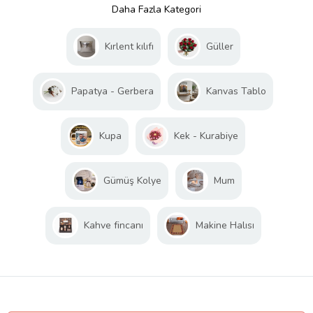
Daha Fazla Kategori
Kırlent kılıfı
Güller
Papatya - Gerbera
Kanvas Tablo
Kupa
Kek - Kurabiye
Gümüş Kolye
Mum
Kahve fincanı
Makine Halısı