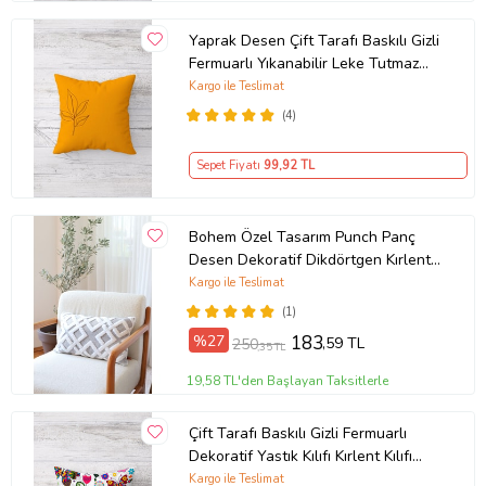
Yaprak Desen Çift Tarafı Baskılı Gizli
Fermuarlı Yıkanabilir Leke Tutmaz
Dekoratif Kırlent Kılıfı (Turuncu)
Kargo ile Teslimat
(4)
Sepet Fiyatı
99
,92 TL
Bohem Özel Tasarım Punch Panç
Desen Dekoratif Dikdörtgen Kırlent
Kılıfı 28x50 cm Mila Gri
Kargo ile Teslimat
(1)
%27
183
,59 TL
250
,35 TL
19,58 TL'den Başlayan Taksitlerle
Çift Tarafı Baskılı Gizli Fermuarlı
Dekoratif Yastık Kılıfı Kırlent Kılıfı
Koltuk Yastık Kılıfı (Çok Renkli)
Kargo ile Teslimat