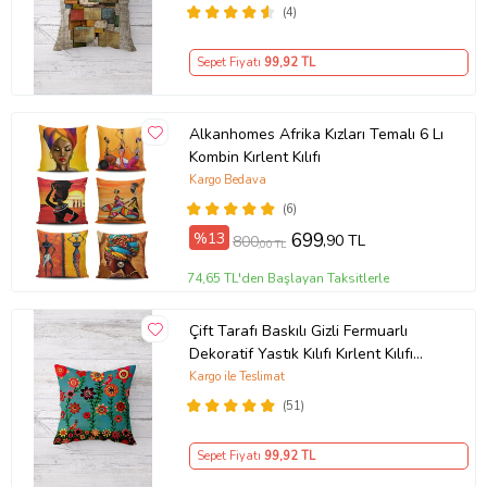
(4)
Sepet Fiyatı
99
,92 TL
Alkanhomes Afrika Kızları Temalı 6 Lı
Kombin Kırlent Kılıfı
Kargo Bedava
(6)
%13
699
,90 TL
800
,00 TL
74,65 TL'den Başlayan Taksitlerle
Çift Tarafı Baskılı Gizli Fermuarlı
Dekoratif Yastık Kılıfı Kırlent Kılıfı
Koltuk Yastık Kılıfı (Turkuaz-Yeşil)
Kargo ile Teslimat
(51)
Sepet Fiyatı
99
,92 TL