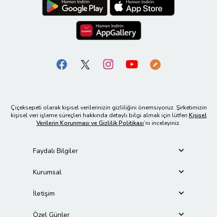
Çiçeksepeti olarak kişisel verilerinizin gizliliğini önemsiyoruz. Şirketimizin
kişisel veri işleme süreçleri hakkında detaylı bilgi almak için lütfen
Kişisel
Verilerin Korunması ve Gizlilik Politikası
’nı inceleyiniz.
Faydalı Bilgiler
Kurumsal
İletişim
Özel Günler