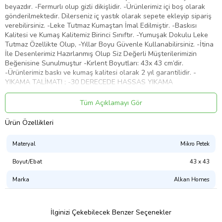
beyazdır. -Fermurlı olup gizli dikişlidir. -Ürünlerimiz içi boş olarak
gönderilmektedir. Dilerseniz iç yastık olarak sepete ekleyip sipariş
verebilirsiniz. -Leke Tutmaz Kumaştan İmal Edilmiştir. -Baskısı
Kalitesi ve Kumaş Kalitemiz Birinci Sınıftır. -Yumuşak Dokulu Leke
Tutmaz Özellikte Olup, -Yıllar Boyu Güvenle Kullanabilirsiniz. -İtina
İle Desenlerimiz Hazırlanmış Olup Siz Değerli Müşterilerimizin
Beğenisine Sunulmuştur -Kırlent Boyutları: 43x 43 cm’dir.
-Ürünlerimiz baskı ve kumaş kalitesi olarak 2 yıl garantilidir. -
YIKAMA TALİMATI ; -30 DERECEDE HASSAS YIKAMA
YAPILMALIDIR. – OPTİKLİ DETERJAN , AĞARTICI VE ÇAMAŞIR
SUYU KULLANILMAZ. – KURUTUCUDA KURUTMAYA UYGUN
Tüm Açıklamayı Gör
DEĞİLDİR. -Ürünlerimizde kullanılan tekstil boyaları uluslar arası
OEKO-TEX® -Standard 100 sertifikasına sahiptir. -İnsan sağlığına
Ürün Özellikleri
zararlı maddeler içermez.
Ürün Kodu:
kcm37509262
Materyal
Mikro Petek
Boyut/Ebat
43 x 43
Marka
Alkan Homes
İlginizi Çekebilecek Benzer Seçenekler