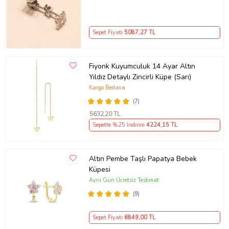
Sepet Fiyatı
5087
,27 TL
Fiyonk Kuyumculuk 14 Ayar Altın
Yıldız Detaylı Zincirli Küpe (Sarı)
Kargo Bedava
(7)
5632
,20 TL
Sepette %25 İndirim
4224
,15 TL
Altın Pembe Taşlı Papatya Bebek
Küpesi
Aynı Gün Ücretsiz Teslimat
(9)
Sepet Fiyatı
6849
,00 TL