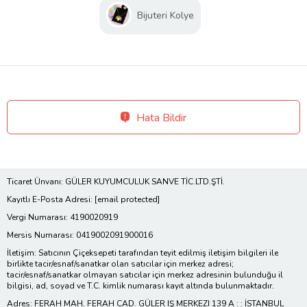
Bijuteri Kolye
Hata Bildir
Ticaret Ünvanı: GÜLER KUYUMCULUK SANVE TİC.LTD.ŞTİ.
Kayıtlı E-Posta Adresi:
[email protected]
Vergi Numarası: 4190020919
Mersis Numarası: 0419002091900016
İletişim: Satıcının Çiçeksepeti tarafından teyit edilmiş iletişim bilgileri ile
birlikte tacir/esnaf/sanatkar olan satıcılar için merkez adresi;
tacir/esnaf/sanatkar olmayan satıcılar için merkez adresinin bulunduğu il
bilgisi, ad, soyad ve T.C. kimlik numarası kayıt altında bulunmaktadır.
Adres: FERAH MAH. FERAH CAD. GÜLER IŞ MERKEZI 139 A : : İSTANBUL