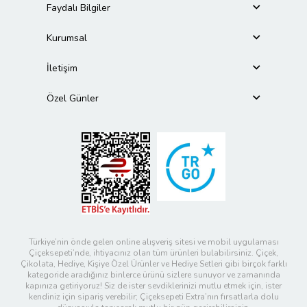
Faydalı Bilgiler
Kurumsal
İletişim
Özel Günler
Türkiye’nin önde gelen online alışveriş sitesi ve mobil uygulaması
Çiçeksepeti’nde, ihtiyacınız olan tüm ürünleri bulabilirsiniz. Çiçek,
Çikolata, Hediye, Kişiye Özel Ürünler ve Hediye Setleri gibi birçok farklı
kategoride aradığınız binlerce ürünü sizlere sunuyor ve zamanında
kapınıza getiriyoruz! Siz de ister sevdiklerinizi mutlu etmek için, ister
kendiniz için sipariş verebilir; Çiçeksepeti Extra’nın fırsatlarla dolu