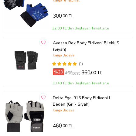
Kargo ile Teslimat
300
,00 TL
32,00 TL'den Başlayan Taksitlerle
Avessa Rex Body Eldiveni Bilekli S
(Siyah)
Kargo Bedava
(1)
%20
360
,00 TL
450
,00 TL
38,40 TL'den Başlayan Taksitlerle
Delta Fge-915 Body Eldiveni L
Beden (Gri - Siyah)
Kargo Bedava
460
,00 TL