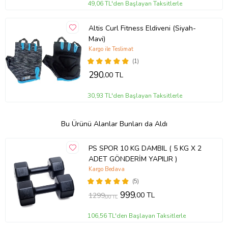
49,06 TL'den Başlayan Taksitlerle
Altis Curl Fitness Eldiveni (Siyah-
Mavi)
Kargo ile Teslimat
(1)
290
,00 TL
30,93 TL'den Başlayan Taksitlerle
Bu Ürünü Alanlar Bunları da Aldı
PS SPOR 10 KG DAMBIL ( 5 KG X 2
ADET GÖNDERİM YAPILIR )
Kargo Bedava
(5)
999
,00 TL
1299
,00 TL
106,56 TL'den Başlayan Taksitlerle