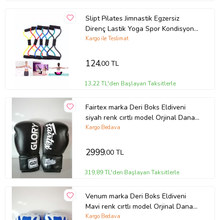
Slipt Pilates Jimnastik Egzersiz
Direnç Lastik Yoga Spor Kondisyon
Aerobik Bandı
Kargo ile Teslimat
124
,00 TL
13,22 TL'den Başlayan Taksitlerle
Fairtex marka Deri Boks Eldiveni
siyah renk cırtlı model Orjinal Dana
derisidir İTHAL ÜRÜNDÜR
Kargo Bedava
profesyonel sporcular için uygundur.
10-12-14 16 OZ büyüklükte
2999
,00 TL
İstediğiniz Bedeni msj ile bildiriniz
319,89 TL'den Başlayan Taksitlerle
Venum marka Deri Boks Eldiveni
Mavi renk cırtlı model Orjinal Dana
derisidir İTHAL ÜRÜNDÜR
Kargo Bedava