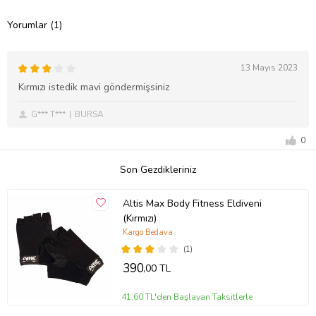
Yorumlar (1)
13 Mayıs 2023
Kırmızı istedik mavi göndermişsiniz
G*** T***
BURSA
0
Son Gezdikleriniz
Altis Max Body Fitness Eldiveni
(Kırmızı)
Kargo Bedava
(1)
390
,00 TL
41,60 TL'den Başlayan Taksitlerle