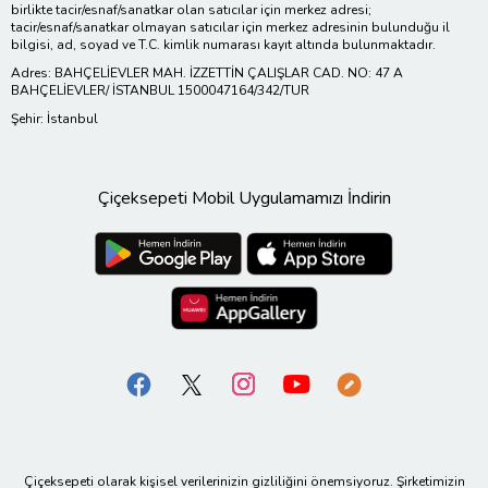
birlikte tacir/esnaf/sanatkar olan satıcılar için merkez adresi;
tacir/esnaf/sanatkar olmayan satıcılar için merkez adresinin bulunduğu il
bilgisi, ad, soyad ve T.C. kimlik numarası kayıt altında bulunmaktadır.
Adres: BAHÇELİEVLER MAH. İZZETTİN ÇALIŞLAR CAD. NO: 47 A
BAHÇELİEVLER/ İSTANBUL 1500047164/342/TUR
Şehir: İstanbul
Çiçeksepeti Mobil Uygulamamızı İndirin
Çiçeksepeti olarak kişisel verilerinizin gizliliğini önemsiyoruz. Şirketimizin