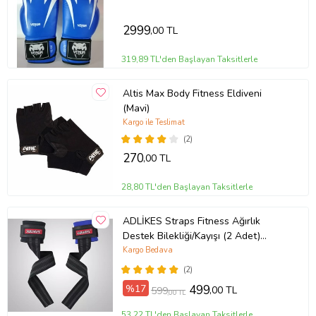
profesyonel sporcular için uygundur.
10-12-14 16 OZ büyüklükte
2999
,00 TL
İstediğiniz Bedeni msj ile bildiriniz
319,89 TL'den Başlayan Taksitlerle
Altis Max Body Fitness Eldiveni
(Mavi)
Kargo ile Teslimat
(2)
270
,00 TL
28,80 TL'den Başlayan Taksitlerle
ADLİKES Straps Fitness Ağırlık
Destek Bilekliği/Kayışı (2 Adet)
(Mavi)
Kargo Bedava
(2)
%17
499
,00 TL
599
,00 TL
53,22 TL'den Başlayan Taksitlerle