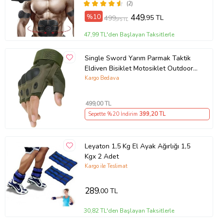
(2)
%10
449
,95 TL
499
,95 TL
47,99 TL'den Başlayan Taksitlerle
Single Sword Yarım Parmak Taktik
Eldiven Bisiklet Motosiklet Outdoor
Eldiven XL//HAKİ
Kargo Bedava
499
,00 TL
Sepette %20 İndirim
399
,20 TL
Leyaton 1,5 Kg El Ayak Ağırlığı 1,5
Kgx 2 Adet
Kargo ile Teslimat
289
,00 TL
30,82 TL'den Başlayan Taksitlerle