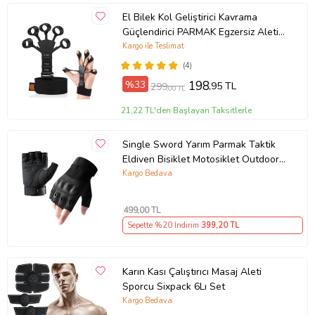
El Bilek Kol Geliştirici Kavrama
Güçlendirici PARMAK Egzersiz Aleti
DAMAR Belirginleştirici
Kargo ile Teslimat
(4)
%33
198
,95 TL
299
,00 TL
21,22 TL'den Başlayan Taksitlerle
Single Sword Yarım Parmak Taktik
Eldiven Bisiklet Motosiklet Outdoor
Eldiven L//SİYAH
Kargo Bedava
499
,00 TL
Sepette %20 İndirim
399
,20 TL
Karın Kası Çalıştırıcı Masaj Aleti
Sporcu Sixpack 6Lı Set
Kargo Bedava