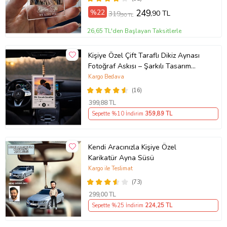
%22
249
,90 TL
319
,90 TL
26,65 TL'den Başlayan Taksitlerle
Kişiye Özel Çift Taraflı Dikiz Aynası
Fotoğraf Askısı – Şarkılı Tasarım
Araç Süsü
Kargo Bedava
(16)
399
,88 TL
Sepette %10 İndirim
359
,89 TL
Kendi Aracınızla Kişiye Özel
Karikatür Ayna Süsü
Kargo ile Teslimat
(73)
299
,00 TL
Sepette %25 İndirim
224
,25 TL