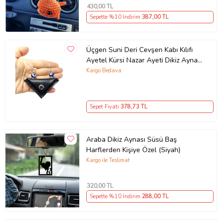
430
,00 TL
Sepette %10 İndirim
387
,00 TL
Üçgen Suni Deri Cevşen Kabı Kılıfı
Ayetel Kürsi Nazar Ayeti Dikiz Ayna
Süsü
Kargo Bedava
Sepet Fiyatı
378
,73 TL
Araba Dikiz Aynası Süsü Baş
Harflerden Kişiye Özel (Siyah)
Kargo ile Teslimat
320
,00 TL
Sepette %10 İndirim
288
,00 TL