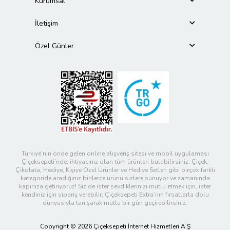
Kurumsal
İletişim
Özel Günler
Türkiye’nin önde gelen online alışveriş sitesi ve mobil uygulaması
Çiçeksepeti’nde, ihtiyacınız olan tüm ürünleri bulabilirsiniz. Çiçek,
Çikolata, Hediye, Kişiye Özel Ürünler ve Hediye Setleri gibi birçok farklı
kategoride aradığınız binlerce ürünü sizlere sunuyor ve zamanında
kapınıza getiriyoruz! Siz de ister sevdiklerinizi mutlu etmek için, ister
kendiniz için sipariş verebilir; Çiçeksepeti Extra’nın fırsatlarla dolu
dünyasıyla tanışarak mutlu bir gün geçirebilirsiniz.
Copyright © 2026 Çiçeksepeti İnternet Hizmetleri A.Ş