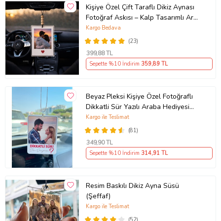
Kişiye Özel Çift Taraflı Dikiz Aynası
Fotoğraf Askısı – Kalp Tasarımlı Araç
Süsü
Kargo Bedava
(23)
399
,88 TL
Sepette %10 İndirim
359
,89 TL
Beyaz Pleksi Kişiye Özel Fotoğraflı
Dikkatli Sür Yazılı Araba Hediyesi
Araba Süsü Dikiz Aynası Süsü
Kargo ile Teslimat
(81)
349
,90 TL
Sepette %10 İndirim
314
,91 TL
Resim Baskılı Dikiz Ayna Süsü
(Şeffaf)
Kargo ile Teslimat
(52)