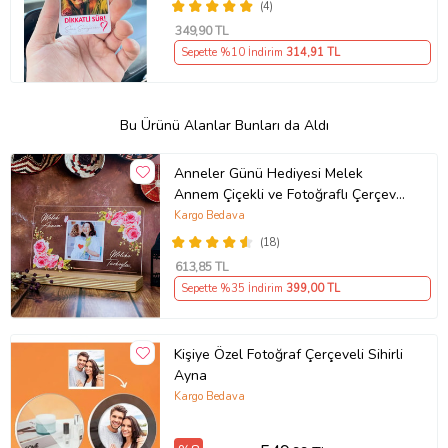
(4)
349
,90 TL
Sepette %10 İndirim
314
,91 TL
Bu Ürünü Alanlar Bunları da Aldı
Anneler Günü Hediyesi Melek
Annem Çiçekli ve Fotoğraflı Çerçeve,
Anneye Hediye Fotoğraflı Ahşap
Kargo Bedava
Tabanlı Çerçeve (Yatay)
(18)
613
,85 TL
Sepette %35 İndirim
399
,00 TL
Kişiye Özel Fotoğraf Çerçeveli Sihirli
Ayna
Kargo Bedava