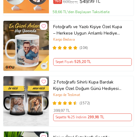
%8
549
,99 TL
600
,00 TL
58,66 TL'den Başlayan Taksitlerle
Fotoğraflı ve Yazılı Kişiye Özel Kupa
– Herkese Uygun Anlamlı Hediye
Porselen Baskılı Kupa (Beyaz)
Kargo Bedava
(104)
Sepet Fiyatı
525
,20 TL
2 Fotoğraflı Sihirli Kupa Bardak
Kişiye Özel Doğum Günü Hediyesi
Sevgiliye Hediye Anneye Babaya
Kargo ile Teslimat
Ablaya Abiye Kız Erkek Kardeşe
(1572)
Arkadaşa Resimli Günü Yıl Dönümü
399
,97 TL
Hediyesi
Sepette %25 İndirim
299
,98 TL