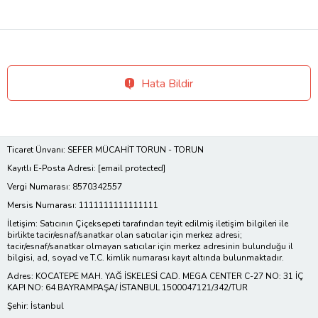
Hata Bildir
Ticaret Ünvanı: SEFER MÜCAHİT TORUN - TORUN
Kayıtlı E-Posta Adresi:
[email protected]
Vergi Numarası: 8570342557
Mersis Numarası: 1111111111111111
İletişim: Satıcının Çiçeksepeti tarafından teyit edilmiş iletişim bilgileri ile
birlikte tacir/esnaf/sanatkar olan satıcılar için merkez adresi;
tacir/esnaf/sanatkar olmayan satıcılar için merkez adresinin bulunduğu il
bilgisi, ad, soyad ve T.C. kimlik numarası kayıt altında bulunmaktadır.
Adres: KOCATEPE MAH. YAĞ İSKELESİ CAD. MEGA CENTER C-27 NO: 31 İÇ
KAPI NO: 64 BAYRAMPAŞA/ İSTANBUL 1500047121/342/TUR
Şehir: İstanbul