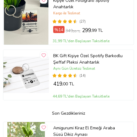
Kişiye Özel Fotoğraflı Spotify
Anahtarlık
Kargo ile Teslimat
(27)
%14
299
,99 TL
349
,99 TL
31,99 TL'den Başlayan Taksitlerle
BK Gift Kişiye Özel Spotify Barkodlu
Şeffaf Pleksi Anahtarlık
Aynı Gün Ücretsiz Teslimat
(14)
419
,00 TL
44,69 TL'den Başlayan Taksitlerle
Son Gezdikleriniz
Amigurumi Kiraz El Emeği Araba
Süsü Dikiz Aynası