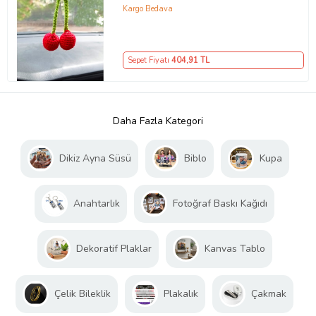
Kargo Bedava
Sepet Fiyatı
404
,91 TL
Daha Fazla Kategori
Dikiz Ayna Süsü
Biblo
Kupa
Anahtarlık
Fotoğraf Baskı Kağıdı
Dekoratif Plaklar
Kanvas Tablo
Çelik Bileklik
Plakalık
Çakmak