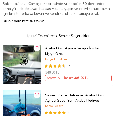
Bakım talimatı : Çamaşır makinesinde yıkanabilir. 30 dereceden
daha yüksek olmayan hassas yıkama yapın ve en iyi sonucu almak
için bir file torbaya koyun ve kendi kendine kurumaya bırakın.
Ürün Kodu:
kcm94085705
İlginizi Çekebilecek Benzer Seçenekler
Araba Dikiz Aynası Sevgili İsimleri
Kişiye Özel
Kargo ile Teslimat
(2)
340
,00 TL
Sepette %10 İndirim
306
,00 TL
Sevimli Küçük Balinalar, Araba Dikiz
Aynası Süsü, Yeni Araba Hediyesi
Kargo Bedava
(4)