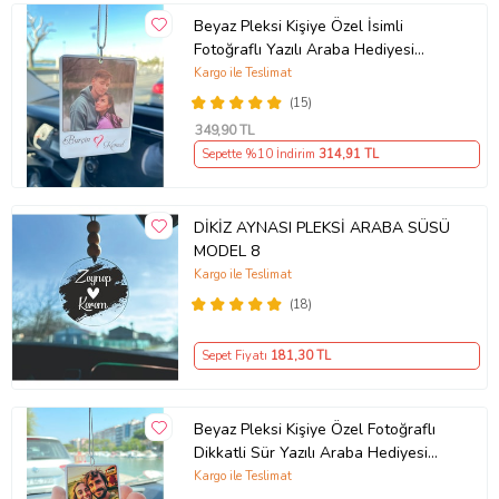
Beyaz Pleksi Kişiye Özel İsimli
Fotoğraflı Yazılı Araba Hediyesi
Araba Süsü Dikiz Aynası Süsü - Çift
Kargo ile Teslimat
Taraflı
(15)
349
,90 TL
Sepette %10 İndirim
314
,91 TL
DİKİZ AYNASI PLEKSİ ARABA SÜSÜ
MODEL 8
Kargo ile Teslimat
(18)
Sepet Fiyatı
181
,30 TL
Beyaz Pleksi Kişiye Özel Fotoğraflı
Dikkatli Sür Yazılı Araba Hediyesi
Araba Süsü Dikiz Aynası Süsü
Kargo ile Teslimat