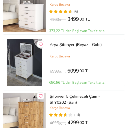
Kargo Bedava
(6)
3499
,00 TL
4160
,00 TL
373,22 TL'den Başlayan Taksitlerle
Arya Şifonyer (Beyaz - Gold)
Kargo Bedava
6099
,00 TL
6999
,00 TL
650,56 TL'den Başlayan Taksitlerle
Şifonyer 5 Çekmeceli Çam -
SFY0202 (Sarı)
Kargo Bedava
(14)
4299
,00 TL
4635
,00 TL