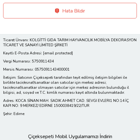
Hata Bildir
Ticaret Ünvanı: KOLGİTTİ GIDA TARIM HAYVANCILIK MOBİLYA DEKORASYON
TİCARET VE SANAYİ LİMİTED ŞİRKETİ
Kayıtlı E-Posta Adresi:
[email protected]
Vergi Numarası: 5750911434
Mersis Numarası: 0575091143400001
İletişim: Satıcının Çiçeksepeti tarafından teyit edilmiş iletişim bilgileri ile
birlikte tacir/esnaf/sanatkar olan satıcılar için merkez adresi;
tacir/esnaf/sanatkar olmayan satıcılar için merkez adresinin bulunduğu il
bilgisi, ad, soyad ve T.C. kimlik numarası kayıt altında bulunmaktadır.
Adres: KOCA SİNAN MAH. SADIK AHMET CAD. SEVGI EVLERI1 NO:14 İÇ
KAPI NO: 9 MERKEZ/ EDİRNE 1500038419/22/TUR
Şehir: Edirne
Çiçeksepeti Mobil Uygulamamızı İndirin