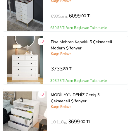
Kargo Bedava
6099
,00 TL
6999
,00 TL
650,56 TL'den Başlayan Taksitlerle
Pisa Mebran Kapaklı 5 Çekmeceli
Modern Şifonyer
Kargo Bedava
3733
,89 TL
398,28 TL'den Başlayan Taksitlerle
MODİLAYN DENİZ Geniş 3
Çekmeceli Şifonyer
Kargo Bedava
3699
,00 TL
10.118
TL