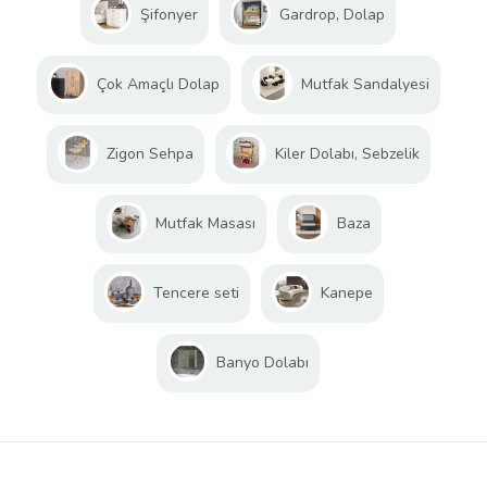
Şifonyer
Gardrop, Dolap
Çok Amaçlı Dolap
Mutfak Sandalyesi
Zigon Sehpa
Kiler Dolabı, Sebzelik
Mutfak Masası
Baza
Tencere seti
Kanepe
Banyo Dolabı