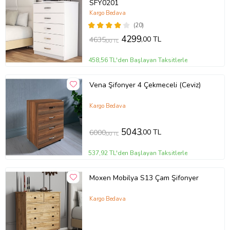
SFY0201
Kargo Bedava
(20)
4299
,00 TL
4635
,00 TL
458,56 TL'den Başlayan Taksitlerle
Vena Şifonyer 4 Çekmeceli (Ceviz)
Kargo Bedava
5043
,00 TL
6000
,00 TL
537,92 TL'den Başlayan Taksitlerle
Moxen Mobilya S13 Çam Şifonyer
Kargo Bedava