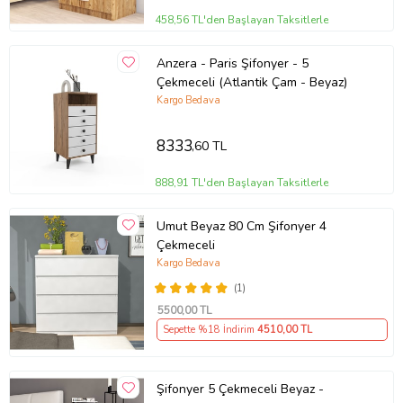
458,56 TL'den Başlayan Taksitlerle
Anzera - Paris Şifonyer - 5
Çekmeceli (Atlantik Çam - Beyaz)
Kargo Bedava
8333
,60 TL
888,91 TL'den Başlayan Taksitlerle
Umut Beyaz 80 Cm Şifonyer 4
Çekmeceli
Kargo Bedava
(1)
5500
,00 TL
Sepette %18 İndirim
4510
,00 TL
Şifonyer 5 Çekmeceli Beyaz -