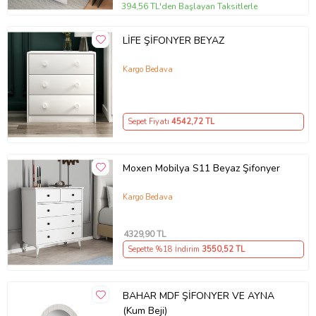
394,56 TL'den Başlayan Taksitlerle
LİFE ŞİFONYER BEYAZ
Kargo Bedava
Sepet Fiyatı
4542
,72 TL
Moxen Mobilya S11 Beyaz Şifonyer
Kargo Bedava
4329
,90 TL
Sepette %18 İndirim
3550
,52 TL
BAHAR MDF ŞİFONYER VE AYNA
(Kum Beji)