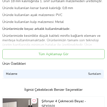
Ürün 18 mm kalınlığında 1. sınıf suntalam malzemeden üretilmiştir.
Üründe kullanılan kenar bandı kalınlığı: 0,8 mm
Üründe kullanılan ayak malzemesi: PVC
Üründe kullanılan kulp malzemesi: Metal
Ürünlerimizde beyaz arkalık kullanılmaktadır.
Ürünlerimizde kesinlikle düşük kaliteli minifix bağlantı elemanı ve
menteşe kullanılmamaktadır. Ürünlerimizin tamamı son teknoloji
üretim bantlarında minimum hatalar ile üretilmektedir. Ürün
renklerinde, görsellerde kullanılan ışık yoğunluğundan dolayı ton
farkı olabileceğinden, renk/desen isimlerini arama motorlarına
Tüm Açıklamayı Gör
yazarak kontrol edebilirsiniz. Ürünlerimiz demonte olarak
gönderilmektedir ve kurulum müşteriye aittir. Kurulum için tornavida
Ürün Özellikleri
ve çekiç yeterlidir. Bağlantı sistemi olarak minifiks tercih
edilmektedir. Kurulum şeması ürün paketinin üzerinde
Malzeme
Suntalam
bulunmaktadır. Firmamızdan almış olduğunuz ürünlerin; kargo
aşamasında hasar görmesi veya paket içeriğinde eksiklik olması
durumunda firmamız ile iletişime geçebilirsiniz. Anzera markalı
İlginizi Çekebilecek Benzer Seçenekler
ürünlerde Anzera Mobilya ile telefonla iletişime geçilerek Ankara ili
için randevulu teslimat hizmeti verilmektedir.
Şifonyer 4 Çekmeceli Beyaz -
Ürün Kodu:
kcs768620722
SFY0101