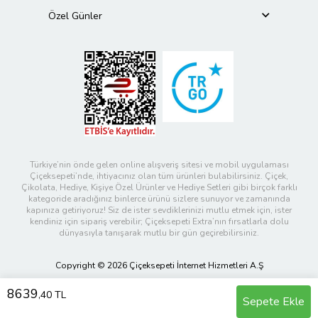
Özel Günler
Türkiye’nin önde gelen online alışveriş sitesi ve mobil uygulaması
Çiçeksepeti’nde, ihtiyacınız olan tüm ürünleri bulabilirsiniz. Çiçek,
Çikolata, Hediye, Kişiye Özel Ürünler ve Hediye Setleri gibi birçok farklı
kategoride aradığınız binlerce ürünü sizlere sunuyor ve zamanında
kapınıza getiriyoruz! Siz de ister sevdiklerinizi mutlu etmek için, ister
kendiniz için sipariş verebilir; Çiçeksepeti Extra’nın fırsatlarla dolu
dünyasıyla tanışarak mutlu bir gün geçirebilirsiniz.
Copyright © 2026 Çiçeksepeti İnternet Hizmetleri A.Ş
8639
,40 TL
Sepete Ekle