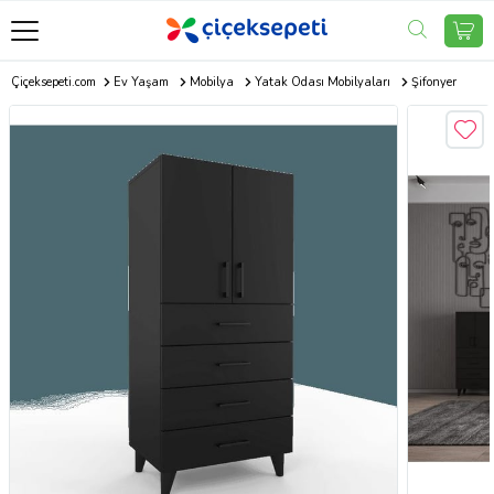
Çiçeksepeti.com
Ev Yaşam
Mobilya
Yatak Odası Mobilyaları
Şifonyer