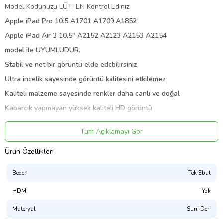
Model Kodunuzu LÜTFEN Kontrol Ediniz.
Apple iPad Pro 10.5 A1701 A1709 A1852
Apple iPad Air 3 10.5" A2152 A2123 A2153 A2154
model ile UYUMLUDUR.
Stabil ve net bir görüntü elde edebilirsiniz
Ultra incelik sayesinde görüntü kalitesini etkilemez
Kaliteli malzeme sayesinde renkler daha canlı ve doğal
Kabarcık yapmayan yüksek kaliteli HD görüntü
Kolay yapışabilen, kendinden adsorpsiyon
Tüm Açıklamayı Gör
Kaliteli dayanıklı malzeme
Sitil kalem uçları için tasarlanan kaymaz yüzey
Ürün Özellikleri
Özgün yazı teması sayesinde dokunmatik kalemler ile çalışırken
kağıt hissi veren tasarım
Beden
Tek Ebat
Papper Like Tablet Ekran Koruyucu
HDMI
Yok
Ürün Kodu:
kcm73831761
Materyal
Suni Deri