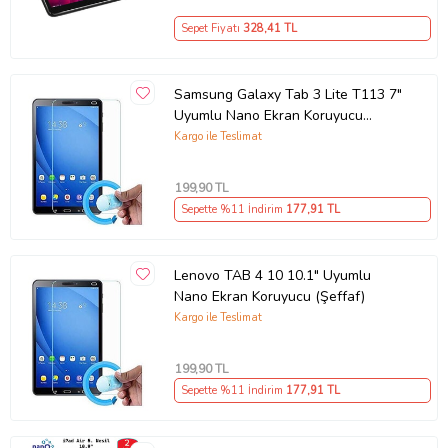
Sepet Fiyatı
328
,41 TL
Samsung Galaxy Tab 3 Lite T113 7"
Uyumlu Nano Ekran Koruyucu
(Şeffaf)
Kargo ile Teslimat
199
,90 TL
Sepette %11 İndirim
177
,91 TL
Lenovo TAB 4 10 10.1" Uyumlu
Nano Ekran Koruyucu (Şeffaf)
Kargo ile Teslimat
199
,90 TL
Sepette %11 İndirim
177
,91 TL