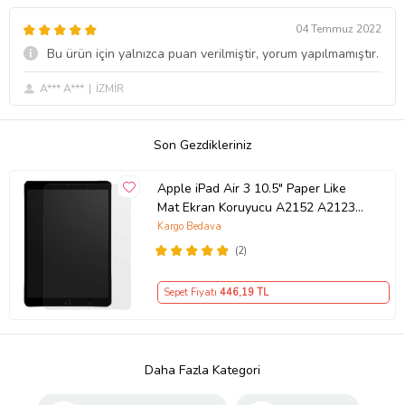
04 Temmuz 2022
Bu ürün için yalnızca puan verilmiştir, yorum yapılmamıştır.
A*** A***
İZMİR
Son Gezdikleriniz
Apple iPad Air 3 10.5" Paper Like
Mat Ekran Koruyucu A2152 A2123
A2153 A2154 (Renksiz)
Kargo Bedava
(2)
Sepet Fiyatı
446
,19 TL
Daha Fazla Kategori