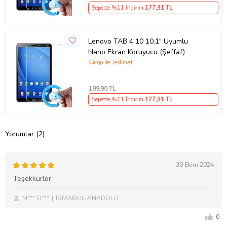
Sepette %11 İndirim
177
,91 TL
Lenovo TAB 4 10 10.1" Uyumlu
Nano Ekran Koruyucu (Şeffaf)
Kargo ile Teslimat
199
,90 TL
Sepette %11 İndirim
177
,91 TL
Yorumlar (2)
30 Ekim 2024
Teşekkürler.
M*** O***
İSTANBUL-ANADOLU
0