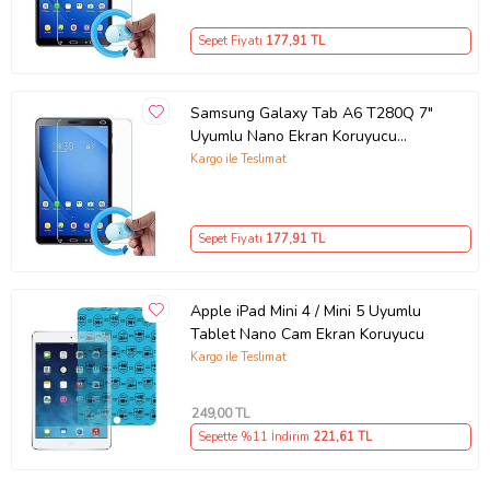
Sepet Fiyatı
177
,91 TL
Samsung Galaxy Tab A6 T280Q 7"
Uyumlu Nano Ekran Koruyucu
(Şeffaf)
Kargo ile Teslimat
Sepet Fiyatı
177
,91 TL
Apple iPad Mini 4 / Mini 5 Uyumlu
Tablet Nano Cam Ekran Koruyucu
Kargo ile Teslimat
249
,00 TL
Sepette %11 İndirim
221
,61 TL