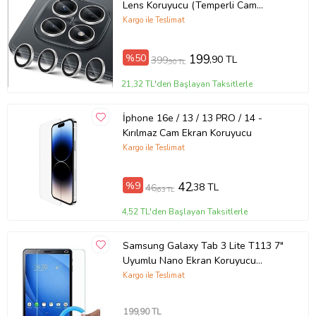
Lens Koruyucu (Temperli Cam
Kamera Koruyucu)
Kargo ile Teslimat
%50
199
,90 TL
399
,90 TL
21,32 TL'den Başlayan Taksitlerle
İphone 16e / 13 / 13 PRO / 14 -
Kırılmaz Cam Ekran Koruyucu
Kargo ile Teslimat
%9
42
,38 TL
46
,63 TL
4,52 TL'den Başlayan Taksitlerle
Samsung Galaxy Tab 3 Lite T113 7"
Uyumlu Nano Ekran Koruyucu
(Şeffaf)
Kargo ile Teslimat
199
,90 TL