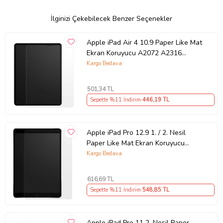
İlginizi Çekebilecek Benzer Seçenekler
Apple iPad Air 4 10.9 Paper Like Mat
Ekran Koruyucu A2072 A2316
A2324 A2325 (Renksiz)
Kargo Bedava
501
,34 TL
Sepette %11 İndirim
446
,19 TL
Apple iPad Pro 12.9 1. / 2. Nesil
Paper Like Mat Ekran Koruyucu
A1584 A1652 A167 (Renksiz)
Kargo Bedava
616
,69 TL
Sepette %11 İndirim
548
,85 TL
Apple iPad Pro 11 2. Nesil Paper