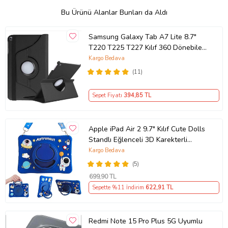
Bu Ürünü Alanlar Bunları da Aldı
Samsung Galaxy Tab A7 Lite 8.7"
T220 T225 T227 Kılıf 360 Dönebilen
Standlı Case (Siyah)
Kargo Bedava
(11)
Sepet Fiyatı
394
,85 TL
Apple iPad Air 2 9.7" Kılıf Cute Dolls
Standlı Eğlenceli 3D Karekterli
Çocuk Kıl (Gök Mavisi)
Kargo Bedava
(5)
699
,90 TL
Sepette %11 İndirim
622
,91 TL
Redmi Note 15 Pro Plus 5G Uyumlu