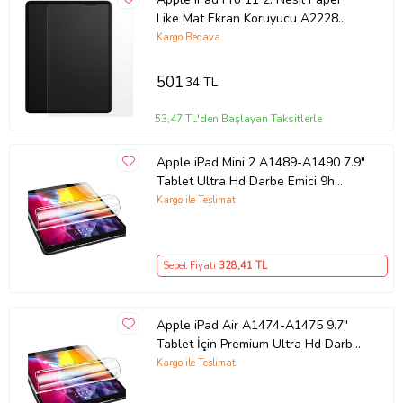
Like Mat Ekran Koruyucu A2228
A2068 A2230 A2231 (Renksiz)
Kargo Bedava
501
,34 TL
53,47 TL'den Başlayan Taksitlerle
Apple iPad Mini 2 A1489-A1490 7.9"
Tablet Ultra Hd Darbe Emici 9h
Nano Ekran Koruyucu
Kargo ile Teslimat
Sepet Fiyatı
328
,41 TL
Apple iPad Air A1474-A1475 9.7"
Tablet İçin Premium Ultra Hd Darbe
Emici 9h Nano Ekran Koruyucu
Kargo ile Teslimat