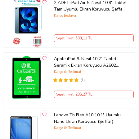
2 ADET iPad Air 5. Nesil 10.9" Tablet
Tam Uyumlu Ekran Koruyucu Şeffaf
Cam Nano HD Esnek Kırılmaz
Kargo Bedava
Sepet Fiyatı
533
,11 TL
Apple iPad 9. Nesil 10.2" Tablet
Seramik Ekran Koruyucu A2602
A2603 A2605 A2604 (Siyah)
Kargo ile Teslimat
(1)
Sepet Fiyatı
238
,27 TL
Lenovo Tb Flex A10 10.1" Uyumlu
Nano Ekran Koruyucu (Şeffaf)
Kargo ile Teslimat