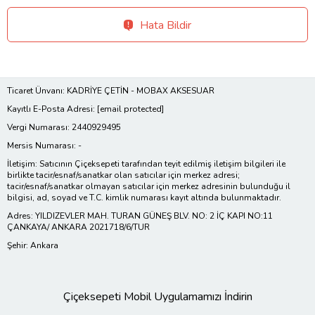
Hata Bildir
Ticaret Ünvanı: KADRİYE ÇETİN - MOBAX AKSESUAR
Kayıtlı E-Posta Adresi:
[email protected]
Vergi Numarası: 2440929495
Mersis Numarası: -
İletişim: Satıcının Çiçeksepeti tarafından teyit edilmiş iletişim bilgileri ile
birlikte tacir/esnaf/sanatkar olan satıcılar için merkez adresi;
tacir/esnaf/sanatkar olmayan satıcılar için merkez adresinin bulunduğu il
bilgisi, ad, soyad ve T.C. kimlik numarası kayıt altında bulunmaktadır.
Adres: YILDIZEVLER MAH. TURAN GÜNEŞ BLV. NO: 2 İÇ KAPI NO:11
ÇANKAYA/ ANKARA 2021718/6/TUR
Şehir: Ankara
Çiçeksepeti Mobil Uygulamamızı İndirin