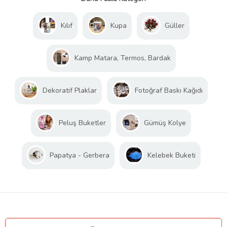
Kılıf
Kupa
Güller
Kamp Matara, Termos, Bardak
Dekoratif Plaklar
Fotoğraf Baskı Kağıdı
Peluş Buketler
Gümüş Kolye
Papatya - Gerbera
Kelebek Buketi