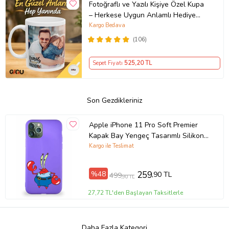
Fotoğraflı ve Yazılı Kişiye Özel Kupa
– Herkese Uygun Anlamlı Hediye
Porselen Baskılı Kupa (Beyaz)
Kargo Bedava
(106)
Sepet Fiyatı
525
,20 TL
Son Gezdikleriniz
Apple iPhone 11 Pro Soft Premier
Kapak Bay Yengeç Tasarımlı Silikon
Kılıf - Mor (Şeffaf)
Kargo ile Teslimat
%48
259
,90 TL
499
,90 TL
27,72 TL'den Başlayan Taksitlerle
Daha Fazla Kategori