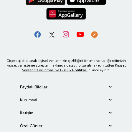
Çiçeksepeti olarak kişisel verilerinizin gizliliğini önemsiyoruz. Şirketimizin
kişisel veri işleme süreçleri hakkında detaylı bilgi almak için lütfen
Kişisel
Verilerin Korunması ve Gizlilik Politikası
’nı inceleyiniz.
Faydalı Bilgiler
Kurumsal
İletişim
Özel Günler