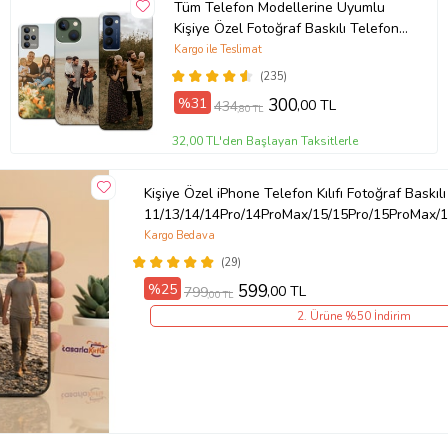
Tüm Telefon Modellerine Uyumlu
Kişiye Özel Fotoğraf Baskılı Telefon
Kılıfı
Kargo ile Teslimat
(235)
%31
300
,00 TL
434
,80 TL
32,00 TL'den Başlayan Taksitlerle
Kişiye Özel iPhone Telefon Kılıfı Fotoğraf Baskılı
11/13/14/14Pro/14ProMax/15/15Pro/15ProMax/1
Kargo Bedava
(29)
%25
599
,00 TL
799
,00 TL
2. Ürüne %50 İndirim