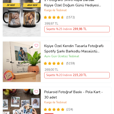
Kişiye Özel Doğum Günü Hediyesi
Sevgiliye Hediye Anneye Babaya
Kargo ile Teslimat
Ablaya Abiye Kız Erkek Kardeşe
(1572)
Arkadaşa Resimli Günü Yıl Dönümü
399
,97 TL
Hediyesi
Sepette %25 İndirim
299
,98 TL
Kişiye Özel Kendin Tasarla Fotoğraflı
Spotify Şarkı Barkodlu Masaüstü
Plak Fotoğraf Çerçevesi
Aynı Gün Ücretsiz Teslimat
(5159)
269
,00 TL
Sepette %20 İndirim
215
,20 TL
Polaroid Fotoğraf Baskı - Pola Kart -
30 adet
Kargo ile Teslimat
(224)