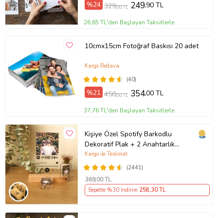
%24
249
,90 TL
329
,00 TL
26,65 TL'den Başlayan Taksitlerle
10cmx15cm Fotoğraf Baskısı 20 adet
Kargo Bedava
(40)
%21
354
,00 TL
450
,00 TL
37,76 TL'den Başlayan Taksitlerle
Kişiye Özel Spotify Barkodlu
Dekoratif Plak + 2 Anahtarlık
Babaya Anneye Sevgiliye Arkadaşa
Kargo ile Teslimat
Hediye
(2441)
369
,00 TL
Sepette %30 İndirim
258
,30 TL