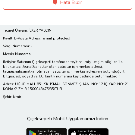
Hata Bildir
Ticaret Ünvanı: İLKER YALÇIN
Kayıtlı E-Posta Adresi:
[email protected]
Vergi Numarası: -
Mersis Numarası: -
İletişim: Satıcının Çiçeksepeti tarafından teyit edilmiş iletişim bilgileri ile
birlikte tacir/esnaf/sanatkar olan satıcılar için merkez adresi;
tacir/esnaf/sanatkar olmayan satıcılar için merkez adresinin bulunduğu il
bilgisi, ad, soyad ve T.C. kimlik numarası kayıt altında bulunmaktadır.
Adres: UĞUR MAH. 851 SK. İSMAİL SÖNMEZ İŞHANI NO: 12 İÇ KAPI NO: 21
KONAK/ İZMİR 1500048475/35/TUR
Şehir: İzmir
Çiçeksepeti Mobil Uygulamamızı İndirin