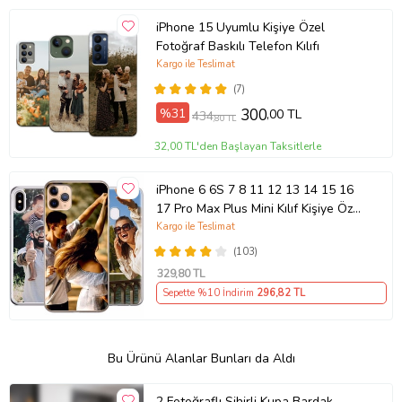
iPhone 15 Uyumlu Kişiye Özel
Fotoğraf Baskılı Telefon Kılıfı
Kargo ile Teslimat
(7)
%31
300
,00 TL
434
,80 TL
32,00 TL'den Başlayan Taksitlerle
iPhone 6 6S 7 8 11 12 13 14 15 16
17 Pro Max Plus Mini Kılıf Kişiye Özel
Resimli Fotoğraflı Silikon
Kargo ile Teslimat
(103)
329
,80 TL
Sepette %10 İndirim
296
,82 TL
Bu Ürünü Alanlar Bunları da Aldı
2 Fotoğraflı Sihirli Kupa Bardak