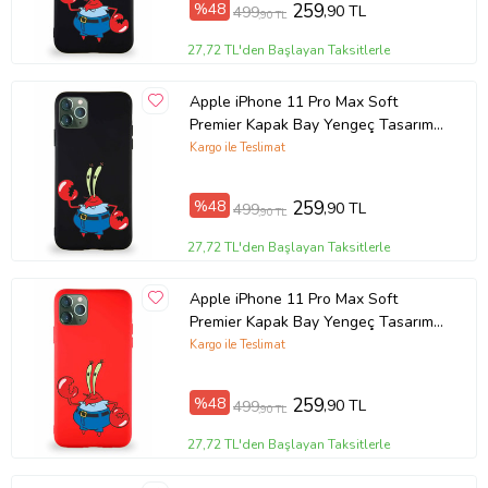
%48
259
,90 TL
499
,90 TL
Ürün Kodu:
kcm70830670
27,72 TL'den Başlayan Taksitlerle
Apple iPhone 11 Pro Max Soft
Premier Kapak Bay Yengeç Tasarımlı
Silikon Kılıf - Siyah (Şeffaf)
Kargo ile Teslimat
%48
259
,90 TL
499
,90 TL
27,72 TL'den Başlayan Taksitlerle
Apple iPhone 11 Pro Max Soft
Premier Kapak Bay Yengeç Tasarımlı
Silikon Kılıf - Kırmızı (Şeffaf)
Kargo ile Teslimat
%48
259
,90 TL
499
,90 TL
27,72 TL'den Başlayan Taksitlerle