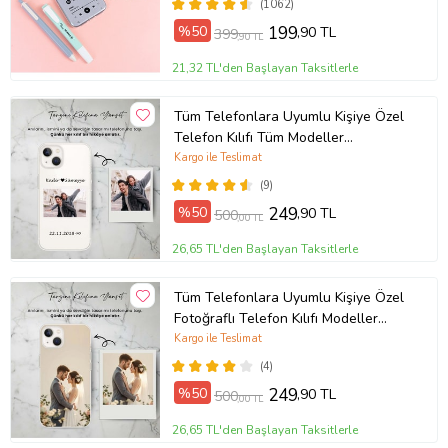
(1062)
%50
199
,90 TL
399
,90 TL
21,32 TL'den Başlayan Taksitlerle
Tüm Telefonlara Uyumlu Kişiye Özel
Telefon Kılıfı Tüm Modeller
Açıklamada
Kargo ile Teslimat
(9)
%50
249
,90 TL
500
,00 TL
26,65 TL'den Başlayan Taksitlerle
Tüm Telefonlara Uyumlu Kişiye Özel
Fotoğraflı Telefon Kılıfı Modeller
Açıklamada
Kargo ile Teslimat
(4)
%50
249
,90 TL
500
,00 TL
26,65 TL'den Başlayan Taksitlerle