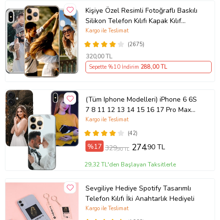
Kişiye Özel Resimli Fotoğraflı Baskılı
Silikon Telefon Kılıfı Kapak Kılıf
(Telefon Modelleri Açıklamada)
Kargo ile Teslimat
(2675)
320
,00 TL
Sepette %10 İndirim
288
,00 TL
(Tüm Iphone Modelleri) iPhone 6 6S
7 8 11 12 13 14 15 16 17 Pro Max
Plus Mini Kişiye Özel Resimli
Kargo ile Teslimat
Fotoğraflı Kılıf
(42)
%17
274
,90 TL
329
,90 TL
29,32 TL'den Başlayan Taksitlerle
Sevgiliye Hediye Spotify Tasarımlı
Telefon Kılıfı İki Anahtarlık Hediyeli
Kargo ile Teslimat