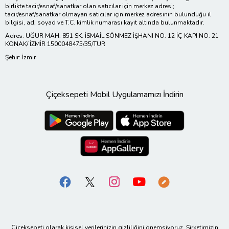
birlikte tacir/esnaf/sanatkar olan satıcılar için merkez adresi;
tacir/esnaf/sanatkar olmayan satıcılar için merkez adresinin bulunduğu il
bilgisi, ad, soyad ve T.C. kimlik numarası kayıt altında bulunmaktadır.
Adres: UĞUR MAH. 851 SK. İSMAİL SÖNMEZ İŞHANI NO: 12 İÇ KAPI NO: 21
KONAK/ İZMİR 1500048475/35/TUR
Şehir: İzmir
Çiçeksepeti Mobil Uygulamamızı İndirin
Çiçeksepeti olarak kişisel verilerinizin gizliliğini önemsiyoruz. Şirketimizin