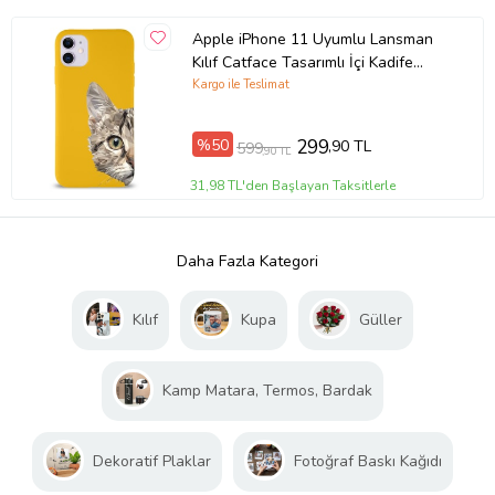
Apple iPhone 11 Uyumlu Lansman
Kılıf Catface Tasarımlı İçi Kadife
Kapak-Sarı (Şeffaf)
Kargo ile Teslimat
%50
299
,90 TL
599
,90 TL
31,98 TL'den Başlayan Taksitlerle
Daha Fazla Kategori
Kılıf
Kupa
Güller
Kamp Matara, Termos, Bardak
Dekoratif Plaklar
Fotoğraf Baskı Kağıdı