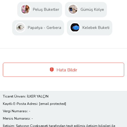
Peluş Buketler
Gümüş Kolye
Papatya - Gerbera
Kelebek Buketi
Hata Bildir
Ticaret Ünvanı: İLKER YALÇIN
Kayıtlı E-Posta Adresi:
[email protected]
Vergi Numarası: -
Mersis Numarası: -
İletişim: Satıcının Çiçeksepeti tarafından teyit edilmiş iletişim bilgileri ile