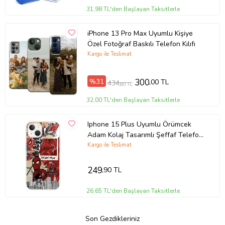
31,98 TL'den Başlayan Taksitlerle
iPhone 13 Pro Max Uyumlu Kişiye
Özel Fotoğraf Baskılı Telefon Kılıfı
Kargo ile Teslimat
%31
300
,00 TL
434
,80 TL
32,00 TL'den Başlayan Taksitlerle
Iphone 15 Plus Uyumlu Örümcek
Adam Kolaj Tasarımlı Şeffaf Telefon
Kılıfı
Kargo ile Teslimat
249
,90 TL
26,65 TL'den Başlayan Taksitlerle
Son Gezdikleriniz