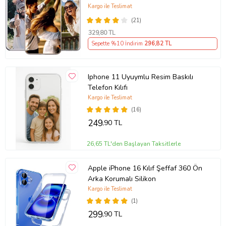
Kılıf Kişiye Özel Resimli Fotoğraflı
Kargo ile Teslimat
Silikon
(21)
329
,80 TL
Sepette %10 İndirim
296
,82 TL
Iphone 11 Uyuymlu Resim Baskılı
Telefon Kılıfı
Kargo ile Teslimat
(16)
249
,90 TL
26,65 TL'den Başlayan Taksitlerle
Apple iPhone 16 Kılıf Şeffaf 360 Ön
Arka Korumalı Silikon
Kargo ile Teslimat
(1)
299
,90 TL