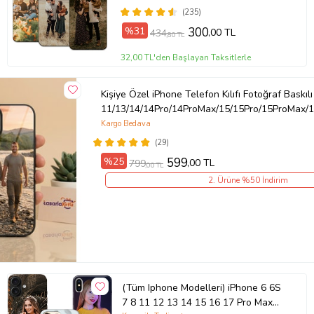
(235)
Ürün Kodu:
kcm85760394
%31
300
,00 TL
434
,80 TL
32,00 TL'den Başlayan Taksitlerle
Kişiye Özel iPhone Telefon Kılıfı Fotoğraf Baskılı
11/13/14/14Pro/14ProMax/15/15Pro/15ProMax/1
Kargo Bedava
(29)
%25
599
,00 TL
799
,00 TL
2. Ürüne %50 İndirim
(Tüm Iphone Modelleri) iPhone 6 6S
7 8 11 12 13 14 15 16 17 Pro Max