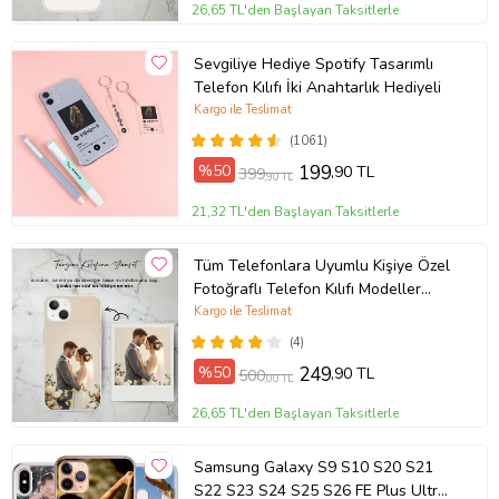
26,65 TL'den Başlayan Taksitlerle
Sevgiliye Hediye Spotify Tasarımlı
Telefon Kılıfı İki Anahtarlık Hediyeli
Kargo ile Teslimat
(1061)
%50
199
,90 TL
399
,90 TL
21,32 TL'den Başlayan Taksitlerle
Tüm Telefonlara Uyumlu Kişiye Özel
Fotoğraflı Telefon Kılıfı Modeller
Açıklamada
Kargo ile Teslimat
(4)
%50
249
,90 TL
500
,00 TL
26,65 TL'den Başlayan Taksitlerle
Samsung Galaxy S9 S10 S20 S21
S22 S23 S24 S25 S26 FE Plus Ultra