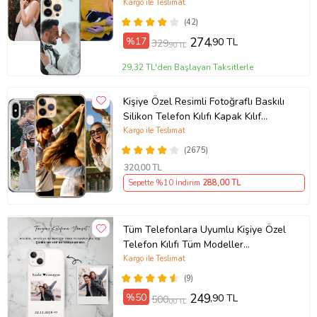
Plus Mini Kişiye Özel Resimli
Kargo ile Teslimat
Fotoğraflı Kılıf
(42)
%17
274
,90 TL
329
,90 TL
29,32 TL'den Başlayan Taksitlerle
Kişiye Özel Resimli Fotoğraflı Baskılı
Silikon Telefon Kılıfı Kapak Kılıf
(Telefon Modelleri Açıklamada)
Kargo ile Teslimat
(2675)
320
,00 TL
Sepette %10 İndirim
288
,00 TL
Tüm Telefonlara Uyumlu Kişiye Özel
Telefon Kılıfı Tüm Modeller
Açıklamada
Kargo ile Teslimat
(9)
%50
249
,90 TL
500
,00 TL