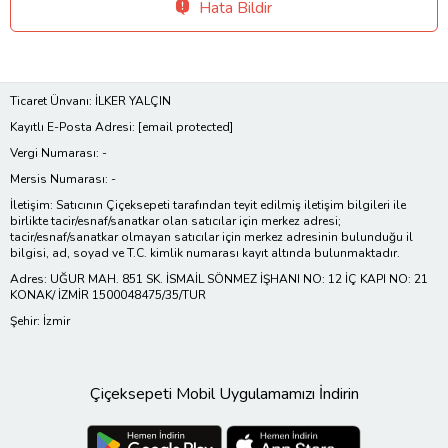
Hata Bildir
Ticaret Ünvanı: İLKER YALÇIN
Kayıtlı E-Posta Adresi:
[email protected]
Vergi Numarası: -
Mersis Numarası: -
İletişim: Satıcının Çiçeksepeti tarafından teyit edilmiş iletişim bilgileri ile
birlikte tacir/esnaf/sanatkar olan satıcılar için merkez adresi;
tacir/esnaf/sanatkar olmayan satıcılar için merkez adresinin bulunduğu il
bilgisi, ad, soyad ve T.C. kimlik numarası kayıt altında bulunmaktadır.
Adres: UĞUR MAH. 851 SK. İSMAİL SÖNMEZ İŞHANI NO: 12 İÇ KAPI NO: 21
KONAK/ İZMİR 1500048475/35/TUR
Şehir: İzmir
Çiçeksepeti Mobil Uygulamamızı İndirin