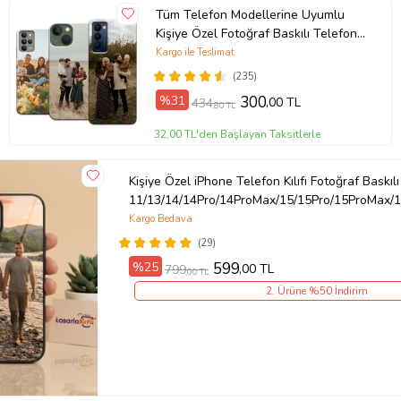
Tüm Telefon Modellerine Uyumlu
Kişiye Özel Fotoğraf Baskılı Telefon
Kılıfı
Kargo ile Teslimat
(235)
%31
300
,00 TL
434
,80 TL
32,00 TL'den Başlayan Taksitlerle
Kişiye Özel iPhone Telefon Kılıfı Fotoğraf Baskılı
11/13/14/14Pro/14ProMax/15/15Pro/15ProMax/1
Kargo Bedava
(29)
%25
599
,00 TL
799
,00 TL
2. Ürüne %50 İndirim