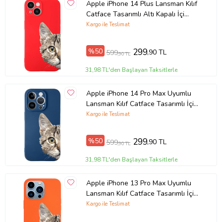
Apple iPhone 14 Plus Lansman Kılıf
Catface Tasarımlı Altı Kapalı İçi
Kadife Kaplı Kapak (Şeffaf)
Kargo ile Teslimat
%50
299
,90 TL
599
,90 TL
31,98 TL'den Başlayan Taksitlerle
Apple iPhone 14 Pro Max Uyumlu
Lansman Kılıf Catface Tasarımlı İçi
Kadife Kapak-Lacivert (Şeffaf)
Kargo ile Teslimat
%50
299
,90 TL
599
,90 TL
31,98 TL'den Başlayan Taksitlerle
Apple iPhone 13 Pro Max Uyumlu
Lansman Kılıf Catface Tasarımlı İçi
Kadife Kapak-Turuncu (Şeffaf)
Kargo ile Teslimat