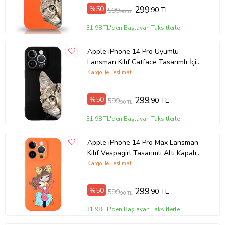
%50
299
,90 TL
599
,90 TL
31,98 TL'den Başlayan Taksitlerle
Apple iPhone 14 Pro Uyumlu
Lansman Kılıf Catface Tasarımlı İçi
Kadife Kapak-Siyah (Şeffaf)
Kargo ile Teslimat
%50
299
,90 TL
599
,90 TL
31,98 TL'den Başlayan Taksitlerle
Apple iPhone 14 Pro Max Lansman
Kılıf Vespagirl Tasarımlı Altı Kapalı
İçi Kadife Kaplı Kapak (Şeffaf)
Kargo ile Teslimat
%50
299
,90 TL
599
,90 TL
31,98 TL'den Başlayan Taksitlerle