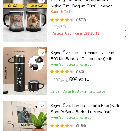
Kişiye Özel Doğum Günü Hediyesi
Sevgiliye Hediye Anneye Babaya
Kargo ile Teslimat
Ablaya Abiye Kız Erkek Kardeşe
(1572)
Arkadaşa Resimli Günü Yıl Dönümü
399
,97 TL
Hediyesi
Sepette %25 İndirim
299
,98 TL
Kişiye Özel İsimli Premium Tasarım
500 ML Bardaklı Paslanmaz Çelik
Siyah Termos
Aynı Gün Ücretsiz Teslimat
(183)
599
,90 TL
1299
,90 TL
63,98 TL'den Başlayan Taksitlerle
Kişiye Özel Kendin Tasarla Fotoğraflı
Spotify Şarkı Barkodlu Masaüstü
Plak Fotoğraf Çerçevesi
Aynı Gün Ücretsiz Teslimat
(5159)