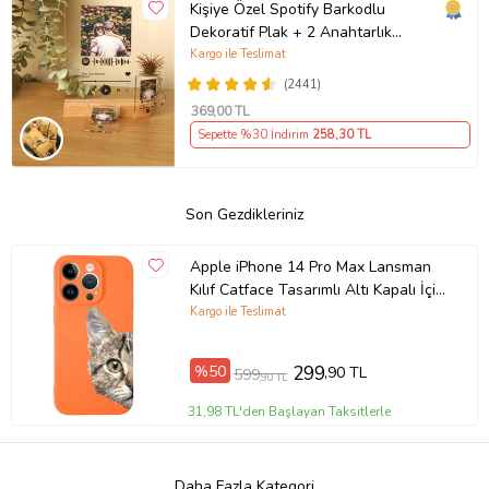
Kişiye Özel Spotify Barkodlu
Dekoratif Plak + 2 Anahtarlık
Babaya Anneye Sevgiliye Arkadaşa
Kargo ile Teslimat
Hediye
(2441)
369
,00 TL
Sepette %30 İndirim
258
,30 TL
Son Gezdikleriniz
Apple iPhone 14 Pro Max Lansman
Kılıf Catface Tasarımlı Altı Kapalı İçi
Kadife Kaplı Kapak (Şeffaf)
Kargo ile Teslimat
%50
299
,90 TL
599
,90 TL
31,98 TL'den Başlayan Taksitlerle
Daha Fazla Kategori