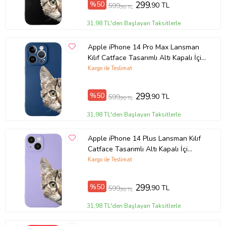
%50
299
,90 TL
599
,90 TL
Ürün Kodu:
kcm71393550
31,98 TL'den Başlayan Taksitlerle
Apple iPhone 14 Pro Max Lansman
Kılıf Catface Tasarımlı Altı Kapalı İçi
Kadife Kaplı Kapak (Şeffaf)
Kargo ile Teslimat
%50
299
,90 TL
599
,90 TL
31,98 TL'den Başlayan Taksitlerle
Apple iPhone 14 Plus Lansman Kılıf
Catface Tasarımlı Altı Kapalı İçi
Kadife Kaplı Kapak (Şeffaf)
Kargo ile Teslimat
%50
299
,90 TL
599
,90 TL
31,98 TL'den Başlayan Taksitlerle