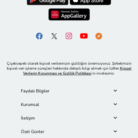
Çiçeksepeti olarak kişisel verilerinizin gizliliğini önemsiyoruz. Şirketimizin
kişisel veri işleme süreçleri hakkında detaylı bilgi almak için lütfen
Kişisel
Verilerin Korunması ve Gizlilik Politikası
’nı inceleyiniz.
Faydalı Bilgiler
Kurumsal
İletişim
Özel Günler