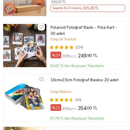
269
,00 TL
Sepette %20 İndirim
215
,20 TL
Polaroid Fotoğraf Baskı - Pola Kart -
30 adet
Kargo ile Teslimat
(224)
%24
249
,90 TL
329
,00 TL
26,65 TL'den Başlayan Taksitlerle
10cmx15cm Fotoğraf Baskısı 20 adet
Kargo Bedava
(40)
%21
354
,00 TL
450
,00 TL
37,76 TL'den Başlayan Taksitlerle