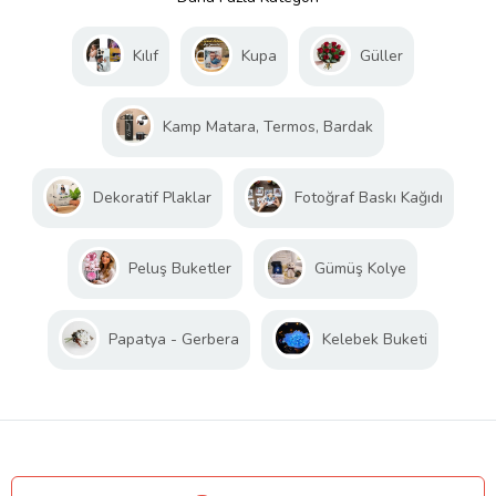
Kılıf
Kupa
Güller
Kamp Matara, Termos, Bardak
Dekoratif Plaklar
Fotoğraf Baskı Kağıdı
Peluş Buketler
Gümüş Kolye
Papatya - Gerbera
Kelebek Buketi