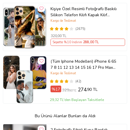
Kişiye Özel Resimli Fotoğraflı Baskılı
Silikon Telefon Kılıfı Kapak Kılıf
(Telefon Modelleri Açıklamada)
Kargo ile Teslimat
(2675)
320
,00 TL
Sepette %10 İndirim
288
,00 TL
(Tüm Iphone Modelleri) iPhone 6 6S
7 8 11 12 13 14 15 16 17 Pro Max
Plus Mini Kişiye Özel Resimli
Kargo ile Teslimat
Fotoğraflı Kılıf
(42)
%17
274
,90 TL
329
,90 TL
29,32 TL'den Başlayan Taksitlerle
Bu Ürünü Alanlar Bunları da Aldı
2 Fotoğraflı Sihirli Kupa Bardak