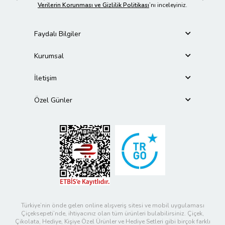
Verilerin Korunması ve Gizlilik Politikası
’nı inceleyiniz.
Faydalı Bilgiler
Kurumsal
İletişim
Özel Günler
Türkiye’nin önde gelen online alışveriş sitesi ve mobil uygulaması
Çiçeksepeti’nde, ihtiyacınız olan tüm ürünleri bulabilirsiniz. Çiçek,
Çikolata, Hediye, Kişiye Özel Ürünler ve Hediye Setleri gibi birçok farklı