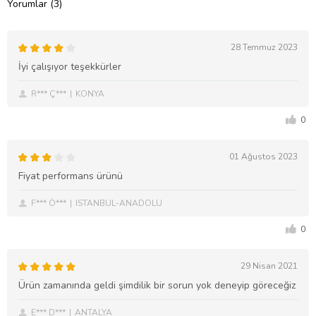
Yorumlar (3)
28 Temmuz 2023
İyi çalışıyor teşekkürler
R*** Ç***
KONYA
0
01 Ağustos 2023
Fiyat performans ürünü
F*** Ö***
ISTANBUL-ANADOLU
0
29 Nisan 2021
Ürün zamanında geldi şimdilik bir sorun yok deneyip göreceğiz
E*** D***
ANTALYA