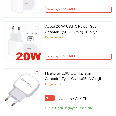
Sepet Fiyatı
510
,60 TL
Apple 20 W USB-C Power Güç
Adaptörü (MHJ83ZM/A) -Türkiye
Garantili
Kargo Bedava
Sepet Fiyatı
510
,60 TL
McStorey 20W QC Hızlı Şarj
Adaptörü Type-C ve USB-A Girişli
iPhone ile Uyumlu (Beyaz)
Kargo Bedava
%33
577
,44 TL
865
,92 TL
61,59 TL'den Başlayan Taksitlerle