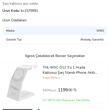
Şarj kablosu ayrı satılır.
Ürün Kodu:
kc1579591
Ürün Özellikleri
Marka
WİKS
Garanti Tipi
İthalatçı Garantili
İlginizi Çekebilecek Benzer Seçenekler
THL-WSC-D12 3’ü 1 Arada
Kablosuz Şarj Standı iPhone Akıllı
Telefon Airpods ve Apple Watch
Kargo Bedava
Uyumlu 15W Hızlı Şarj Cihazı
1199
,00 TL
1499
,00 TL
127,89 TL'den Başlayan Taksitlerle