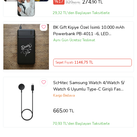
%17
274
,90 TL
329
,90 TL
29,32 TL'den Başlayan Taksitlerle
BK Gift Kişiye Özel İsimli 10.000 mAh
Powerbank PB-4011 -6, LED
Göstergeli Taşınabilir Şarj Cihazı,
Aynı Gün Ücretsiz Teslimat
Kurumsal Hediye
Sepet Fiyatı
1146
,75 TL
ScHitec Samsung Watch 4/Watch 5/
Watch 6 Uyumlu Type-C Girişli Fast
Wireless Charge Hızlı Kablosuz Akıllı
Kargo Bedava
Saat Şarj Cihazı
665
,00 TL
70,93 TL'den Başlayan Taksitlerle