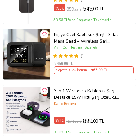
%36
549
,00 TL
859
,00 TL
58,56 TL'den Başlayan Taksitlerle
Kişiye Özel Kablosuz Şarjlı Dijital
Masa Saati – Wireless Şarj
İstasyonu, Tarih/Sıcaklık/Nem
Aynı Gün Teslimat Seçeneği
Göstergeli
(1)
2459
,99 TL
Sepette %20 İndirim
1967
,99 TL
3 in 1 Wireless / Kablosuz Şarj
Destekli 15W Hızlı Şarj Özellikli
Apple Watch, Airpods, ve Telefon
Kargo Bedava
Şarjı
%10
899
,00 TL
999
,00 TL
95,89 TL'den Başlayan Taksitlerle