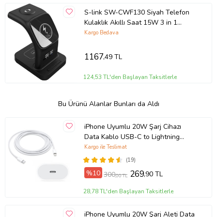
S-link SW-CWF130 Siyah Telefon
Kulaklık Akıllı Saat 15W 3 in 1
Magsafe Led Logo Kablosuz Şarj
Kargo Bedava
Cihazı
1167
,49 TL
124,53 TL'den Başlayan Taksitlerle
Bu Ürünü Alanlar Bunları da Aldı
iPhone Uyumlu 20W Şarj Cihazı
Data Kablo USB-C to Lightning
Cable
Kargo ile Teslimat
(19)
%10
269
,90 TL
300
,00 TL
28,78 TL'den Başlayan Taksitlerle
iPhone Uyumlu 20W Şarj Aleti Data