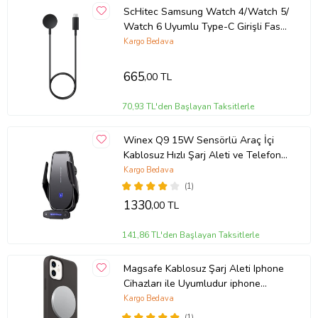
ScHitec Samsung Watch 4/Watch 5/
Watch 6 Uyumlu Type-C Girişli Fast
Wireless Charge Hızlı Kablosuz Akıllı
Kargo Bedava
Saat Şarj Cihazı
665
,00 TL
70,93 TL'den Başlayan Taksitlerle
Winex Q9 15W Sensörlü Araç İçi
Kablosuz Hızlı Şarj Aleti ve Telefon
Tutucu
Kargo Bedava
(1)
1330
,00 TL
141,86 TL'den Başlayan Taksitlerle
Magsafe Kablosuz Şarj Aleti Iphone
Cihazları ile Uyumludur iphone
11,12,13,14,15,16,16 pro max
Kargo Bedava
(Beyaz)
(1)