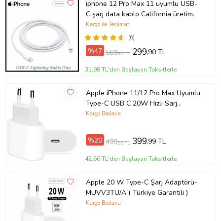
iphone 12 Pro Max 11 uyumlu USB-
C şarj data kablo California üretim.
Kargo ile Teslimat
(6)
%47
299
,90 TL
569
,90 TL
31,98 TL'den Başlayan Taksitlerle
Apple iPhone 11/12 Pro Max Uyumlu
Type-C USB C 20W Hızlı Sarj
Adaptörü
Kargo Bedava
%20
399
,99 TL
499
,99 TL
42,66 TL'den Başlayan Taksitlerle
Apple 20 W Type-C Şarj Adaptörü-
MUVV3TU/A ( Türkiye Garantili )
Kargo Bedava