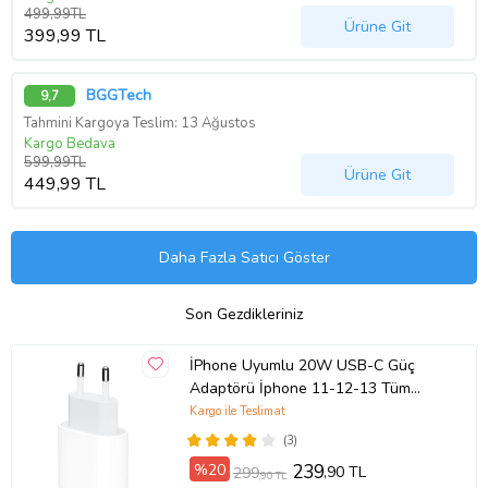
499,99TL
Ürüne Git
399,99 TL
BGGTech
9,7
Tahmini Kargoya Teslim: 13 Ağustos
Kargo Bedava
599,99TL
Ürüne Git
449,99 TL
Daha Fazla Satıcı Göster
Son Gezdikleriniz
İPhone Uyumlu 20W USB-C Güç
Adaptörü İphone 11-12-13 Tüm
Modellerine Uyumlu Şarj Başlığı
Kargo ile Teslimat
(3)
%20
239
,90 TL
299
,90 TL