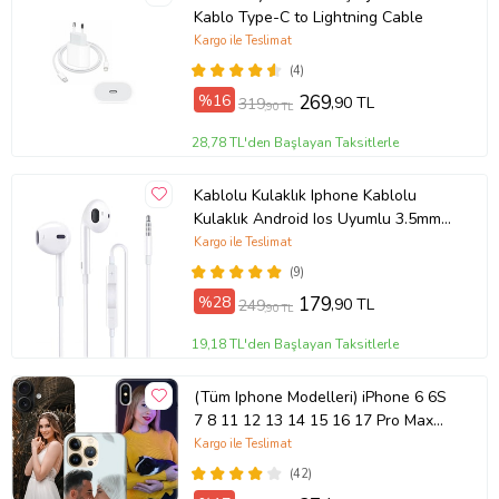
Kablo Type-C to Lightning Cable
Kargo ile Teslimat
(4)
%16
269
,90 TL
319
,90 TL
28,78 TL'den Başlayan Taksitlerle
Kablolu Kulaklık Iphone Kablolu
Kulaklık Android Ios Uyumlu 3.5mm
Kulaklık (Beyaz)
Kargo ile Teslimat
(9)
%28
179
,90 TL
249
,90 TL
19,18 TL'den Başlayan Taksitlerle
(Tüm Iphone Modelleri) iPhone 6 6S
7 8 11 12 13 14 15 16 17 Pro Max
Plus Mini Kişiye Özel Resimli
Kargo ile Teslimat
Fotoğraflı Kılıf
(42)