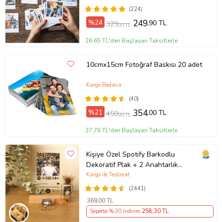
(224)
%24
249
,90 TL
329
,00 TL
26,65 TL'den Başlayan Taksitlerle
10cmx15cm Fotoğraf Baskısı 20 adet
Kargo Bedava
(40)
%21
354
,00 TL
450
,00 TL
37,76 TL'den Başlayan Taksitlerle
Kişiye Özel Spotify Barkodlu
Dekoratif Plak + 2 Anahtarlık
Babaya Anneye Sevgiliye Arkadaşa
Kargo ile Teslimat
Hediye
(2441)
369
,00 TL
Sepette %30 İndirim
258
,30 TL