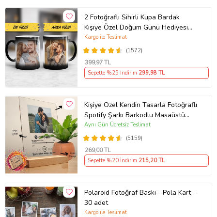
2 Fotoğraflı Sihirli Kupa Bardak
Kişiye Özel Doğum Günü Hediyesi
Sevgiliye Hediye Anneye Babaya
Kargo ile Teslimat
Ablaya Abiye Kız Erkek Kardeşe
(1572)
Arkadaşa Resimli Günü Yıl Dönümü
399
,97 TL
Hediyesi
Sepette %25 İndirim
299
,98 TL
Kişiye Özel Kendin Tasarla Fotoğraflı
Spotify Şarkı Barkodlu Masaüstü
Plak Fotoğraf Çerçevesi
Aynı Gün Ücretsiz Teslimat
(5159)
269
,00 TL
Sepette %20 İndirim
215
,20 TL
Polaroid Fotoğraf Baskı - Pola Kart -
30 adet
Kargo ile Teslimat