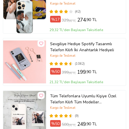
Plus Mini Kişiye Özel Resimli
Kargo ile Teslimat
Fotoğraflı Kılıf
(42)
%17
274
,90 TL
329
,90 TL
29,32 TL'den Başlayan Taksitlerle
Sevgiliye Hediye Spotify Tasarımlı
Telefon Kılıfı İki Anahtarlık Hediyeli
Kargo ile Teslimat
(1062)
%50
199
,90 TL
399
,90 TL
21,32 TL'den Başlayan Taksitlerle
Tüm Telefonlara Uyumlu Kişiye Özel
Telefon Kılıfı Tüm Modeller
Açıklamada
Kargo ile Teslimat
(9)
%50
249
,90 TL
500
,00 TL