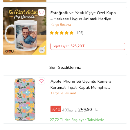
Fotoğraflı ve Yazılı Kişiye Özel Kupa
– Herkese Uygun Anlamlı Hediye
Porselen Baskılı Kupa (Beyaz)
Kargo Bedava
(106)
Sepet Fiyatı
525
,20 TL
Son Gezdikleriniz
Apple iPhone 5S Uyumlu Kamera
Korumalı Tıpalı Kapak Memphis
Desen Tasarımlı Şeffaf Kılıf
Kargo ile Teslimat
%48
259
,90 TL
499
,90 TL
27,72 TL'den Başlayan Taksitlerle