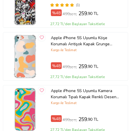
(1)
Ürün Kodu:
kcm69217213
%48
259
,90 TL
499
,90 TL
27,72 TL'den Başlayan Taksitlerle
Apple iPhone 5S Uyumlu Köşe
Korumalı Antişok Kapak Grunge
Tasarımlı Şeffaf Kılıf
Kargo ile Teslimat
%48
259
,90 TL
499
,90 TL
27,72 TL'den Başlayan Taksitlerle
Apple iPhone 5S Uyumlu Kamera
Korumalı Tıpalı Kapak Renkli Desen
Tasarımlı Şeffaf Kılıf
Kargo ile Teslimat
%48
259
,90 TL
499
,90 TL
27,72 TL'den Başlayan Taksitlerle