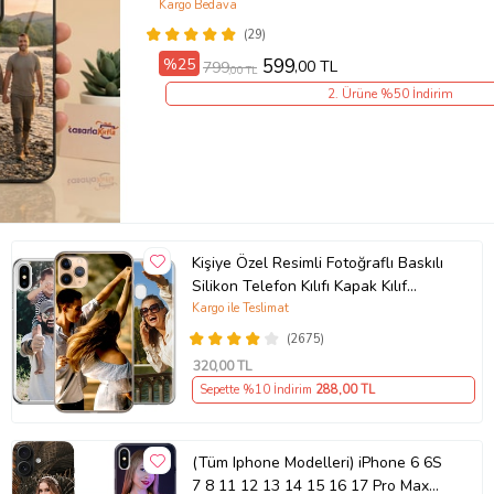
Kargo Bedava
(29)
%25
599
,00 TL
799
,00 TL
2. Ürüne %50 İndirim
Kişiye Özel Resimli Fotoğraflı Baskılı
Silikon Telefon Kılıfı Kapak Kılıf
(Telefon Modelleri Açıklamada)
Kargo ile Teslimat
(2675)
320
,00 TL
Sepette %10 İndirim
288
,00 TL
(Tüm Iphone Modelleri) iPhone 6 6S
7 8 11 12 13 14 15 16 17 Pro Max