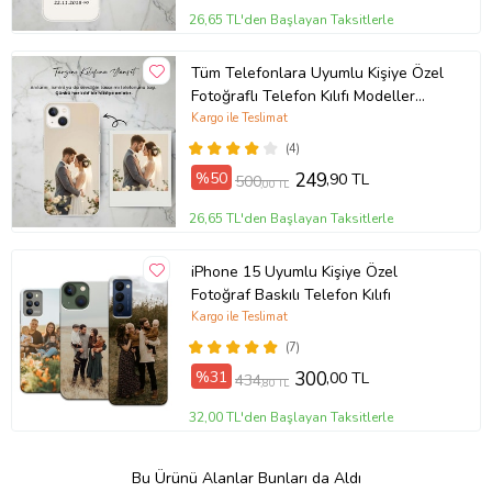
26,65 TL'den Başlayan Taksitlerle
Tüm Telefonlara Uyumlu Kişiye Özel
Fotoğraflı Telefon Kılıfı Modeller
Açıklamada
Kargo ile Teslimat
(4)
%50
249
,90 TL
500
,00 TL
26,65 TL'den Başlayan Taksitlerle
iPhone 15 Uyumlu Kişiye Özel
Fotoğraf Baskılı Telefon Kılıfı
Kargo ile Teslimat
(7)
%31
300
,00 TL
434
,80 TL
32,00 TL'den Başlayan Taksitlerle
Bu Ürünü Alanlar Bunları da Aldı