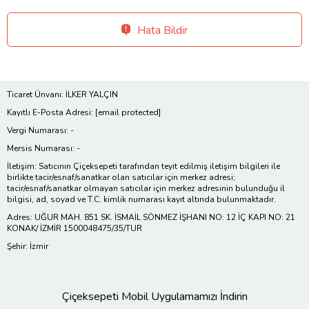
Hata Bildir
Ticaret Ünvanı: İLKER YALÇIN
Kayıtlı E-Posta Adresi:
[email protected]
Vergi Numarası: -
Mersis Numarası: -
İletişim: Satıcının Çiçeksepeti tarafından teyit edilmiş iletişim bilgileri ile
birlikte tacir/esnaf/sanatkar olan satıcılar için merkez adresi;
tacir/esnaf/sanatkar olmayan satıcılar için merkez adresinin bulunduğu il
bilgisi, ad, soyad ve T.C. kimlik numarası kayıt altında bulunmaktadır.
Adres: UĞUR MAH. 851 SK. İSMAİL SÖNMEZ İŞHANI NO: 12 İÇ KAPI NO: 21
KONAK/ İZMİR 1500048475/35/TUR
Şehir: İzmir
Çiçeksepeti Mobil Uygulamamızı İndirin