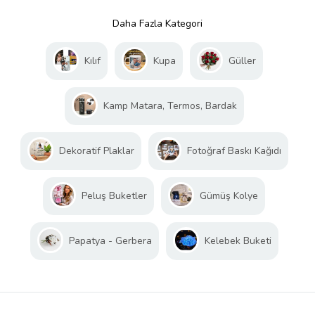
Daha Fazla Kategori
Kılıf
Kupa
Güller
Kamp Matara, Termos, Bardak
Dekoratif Plaklar
Fotoğraf Baskı Kağıdı
Peluş Buketler
Gümüş Kolye
Papatya - Gerbera
Kelebek Buketi