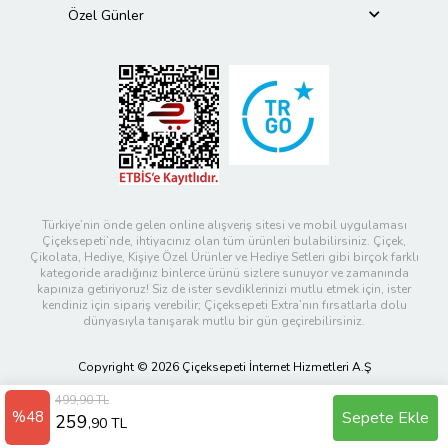
Özel Günler
Türkiye’nin önde gelen online alışveriş sitesi ve mobil uygulaması
Çiçeksepeti’nde, ihtiyacınız olan tüm ürünleri bulabilirsiniz. Çiçek,
Çikolata, Hediye, Kişiye Özel Ürünler ve Hediye Setleri gibi birçok farklı
kategoride aradığınız binlerce ürünü sizlere sunuyor ve zamanında
kapınıza getiriyoruz! Siz de ister sevdiklerinizi mutlu etmek için, ister
kendiniz için sipariş verebilir; Çiçeksepeti Extra’nın fırsatlarla dolu
dünyasıyla tanışarak mutlu bir gün geçirebilirsiniz.
Copyright © 2026 Çiçeksepeti İnternet Hizmetleri A.Ş
499,90 TL
%48
Sepete Ekle
259
,90 TL