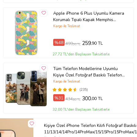
Apple iPhone 6 Plus Uyumlu Kamera
Korumalı Tıpalı Kapak Memphis
Desen Tasarımlı Şeffaf Kılıf
Kargo ile Teslimat
%48
259
,90 TL
499
,90 TL
27,72 TL'den Başlayan Taksitlerle
Tüm Telefon Modellerine Uyumlu
Kişiye Özel Fotoğraf Baskılı Telefon
Kılıfı
Kargo ile Teslimat
(235)
%31
300
,00 TL
434
,80 TL
32,00 TL'den Başlayan Taksitlerle
Kişiye Özel iPhone Telefon Kılıfı Fotoğraf Baskılı
11/13/14/14Pro/14ProMax/15/15Pro/15ProMax/1