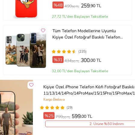
%48
259
,90 TL
499
,90 TL
27,72 TL'den Başlayan Taksitlerle
Tüm Telefon Modellerine Uyumlu
Kişiye Özel Fotoğraf Baskılı Telefon
Kılıfı
(235)
%31
300
,00 TL
434
,80 TL
32,00 TL'den Başlayan Taksitlerle
Kişiye Özel iPhone Telefon Kılıfı Fotoğraf Baskılı
11/13/14/14Pro/14ProMax/15/15Pro/15ProMax/1
Kargo Bedava
(29)
%25
599
,00 TL
799
,00 TL
2. Ürüne %50 İndirim