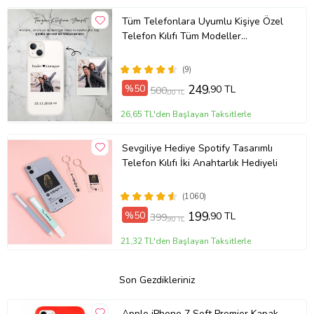
Tüm Telefonlara Uyumlu Kişiye Özel
Telefon Kılıfı Tüm Modeller
Açıklamada
(9)
%50
249
,90 TL
500
,00 TL
26,65 TL'den Başlayan Taksitlerle
Sevgiliye Hediye Spotify Tasarımlı
Telefon Kılıfı İki Anahtarlık Hediyeli
(1060)
%50
199
,90 TL
399
,90 TL
21,32 TL'den Başlayan Taksitlerle
Son Gezdikleriniz
Apple iPhone 7 Soft Premier Kapak