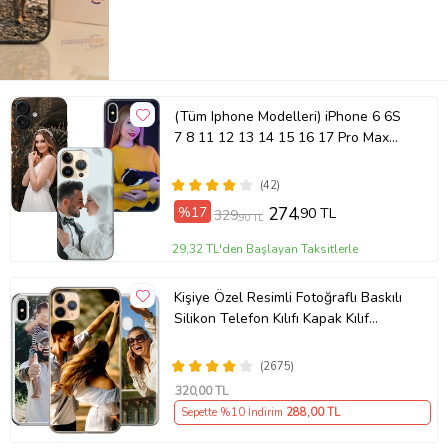
(Tüm Iphone Modelleri) iPhone 6 6S
7 8 11 12 13 14 15 16 17 Pro Max
Plus Mini Kişiye Özel Resimli
Fotoğraflı Kılıf
(42)
%17
274
,90 TL
329
,90 TL
29,32 TL'den Başlayan Taksitlerle
Kişiye Özel Resimli Fotoğraflı Baskılı
Silikon Telefon Kılıfı Kapak Kılıf
(Telefon Modelleri Açıklamada)
(2675)
320
,00 TL
Sepette %10 İndirim
288
,00 TL