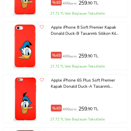
%48
259
,90 TL
499
,90 TL
Ürün Kodu:
kcm37135150
27,72 TL'den Başlayan Taksitlerle
Apple iPhone 8 Soft Premier Kapak
Donald Duck-B Tasarımlı Silikon Kılıf
- Kırmızı (Şeffaf)
%48
259
,90 TL
499
,90 TL
27,72 TL'den Başlayan Taksitlerle
Apple iPhone 6S Plus Soft Premier
Kapak Donald Duck-A Tasarımlı
Silikon Kılıf - Kırmızı (Şeffaf)
%48
259
,90 TL
499
,90 TL
27,72 TL'den Başlayan Taksitlerle