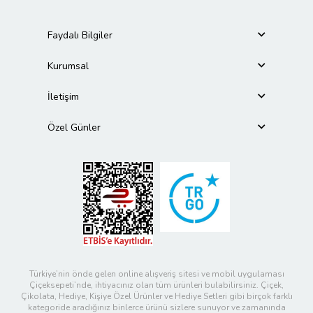
Faydalı Bilgiler
Kurumsal
İletişim
Özel Günler
Türkiye’nin önde gelen online alışveriş sitesi ve mobil uygulaması
Çiçeksepeti’nde, ihtiyacınız olan tüm ürünleri bulabilirsiniz. Çiçek,
Çikolata, Hediye, Kişiye Özel Ürünler ve Hediye Setleri gibi birçok farklı
kategoride aradığınız binlerce ürünü sizlere sunuyor ve zamanında