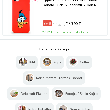
Donald Duck-A Tasarımlı Silikon Kılıf
- Kırmızı (Şeffaf)
%48
259
,90 TL
499
,90 TL
27,72 TL'den Başlayan Taksitlerle
Daha Fazla Kategori
Kılıf
Kupa
Güller
Kamp Matara, Termos, Bardak
Dekoratif Plaklar
Fotoğraf Baskı Kağıdı
Peluş Buketler
Gümüş Kolye