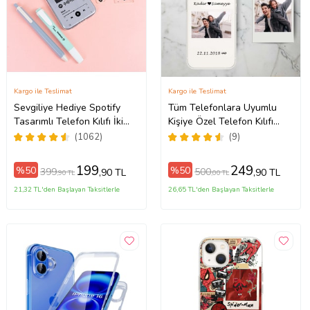
Kargo ile Teslimat
Kargo ile Teslimat
Sevgiliye Hediye Spotify
Tüm Telefonlara Uyumlu
Tasarımlı Telefon Kılıfı İki
Kişiye Özel Telefon Kılıfı
ax
Anahtarlık Hediyeli
Tüm Modeller Açıklamada
(1062)
(9)
199
249
%50
%50
399
500
,90 TL
,90 TL
,90 TL
,00 TL
21,32 TL'den Başlayan Taksitlerle
26,65 TL'den Başlayan Taksitlerle