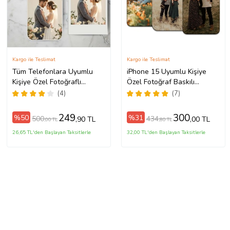
Kargo ile Teslimat
Kargo ile Teslimat
Tüm Telefonlara Uyumlu
iPhone 15 Uyumlu Kişiye
Kişiye Özel Fotoğraflı
Özel Fotoğraf Baskılı
Telefon Kılıfı Modeller
Telefon Kılıfı
(4)
(7)
Açıklamada
249
300
%50
%31
500
434
,90 TL
,00 TL
,00 TL
,80 TL
26,65 TL'den Başlayan Taksitlerle
32,00 TL'den Başlayan Taksitlerle