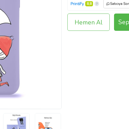
PrintiFy
8,8
Satıcıya Sor
Sep
Hemen Al