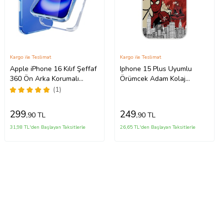
Kargo ile Teslimat
Kargo ile Teslimat
Apple iPhone 16 Kılıf Şeffaf
Iphone 15 Plus Uyumlu
360 Ön Arka Korumalı
Örümcek Adam Kolaj
Silikon
Tasarımlı Şeffaf Telefon
(1)
Kılıfı
299
249
,90 TL
,90 TL
31,98 TL'den Başlayan Taksitlerle
26,65 TL'den Başlayan Taksitlerle