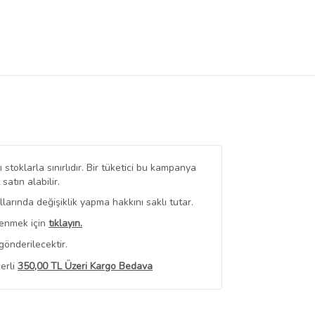
stoklarla sınırlıdır. Bir tüketici bu kampanya
tın alabilir.
arında değişiklik yapma hakkını saklı tutar.
renmek için
tıklayın.
gönderilecektir.
erli
350,00 TL Üzeri Kargo Bedava
 Görüntüle
iyat bilgileri, satıcı tarafından