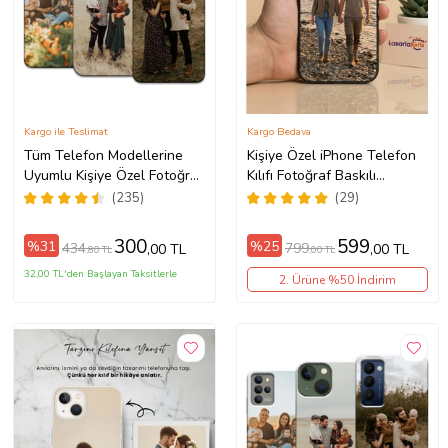
Kargo ile Teslimat
Kargo Bedava
Tüm Telefon Modellerine
Kişiye Özel iPhone Telefon
Uyumlu Kişiye Özel Fotoğraf
Kılıfı Fotoğraf Baskılı
Baskılı Telefon Kılıfı
11/13/14/14Pro/14ProMax/15/1
(235)
(29)
300
599
%31
%25
434
799
,00 TL
,00 TL
,80 TL
,00 TL
32,00 TL'den Başlayan Taksitlerle
2. Ürüne %50 İndirim