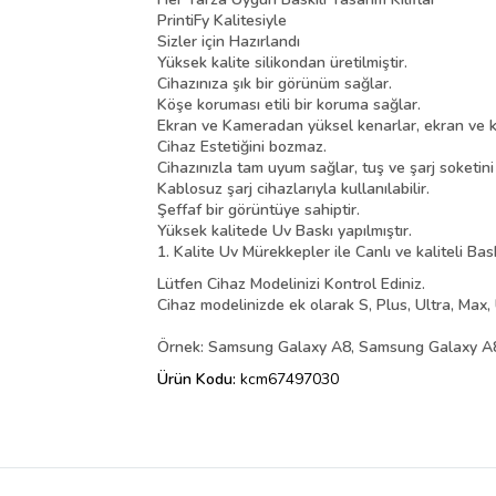
PrintiFy Kalitesiyle
Sizler için Hazırlandı
Yüksek kalite silikondan üretilmiştir.
Cihazınıza şık bir görünüm sağlar.
Köşe koruması etili bir koruma sağlar.
Ekran ve Kameradan yüksel kenarlar, ekran ve k
Cihaz Estetiğini bozmaz.
Cihazınızla tam uyum sağlar, tuş ve şarj soketin
Kablosuz şarj cihazlarıyla kullanılabilir.
Şeffaf bir görüntüye sahiptir.
Yüksek kalitede Uv Baskı yapılmıştır.
1. Kalite Uv Mürekkepler ile Canlı ve kaliteli Bas
Lütfen Cihaz Modelinizi Kontrol Ediniz.
Cihaz modelinizde ek olarak S, Plus, Ultra, Max, 
Örnek: Samsung Galaxy A8, Samsung Galaxy A8 
Ürün Kodu:
kcm67497030