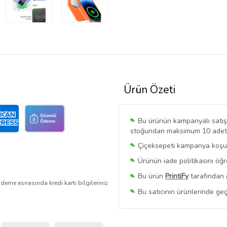
Ürün Özeti
Bu ürünün kampanyalı satışı 
stoğundan maksimum 10 adet sa
Çiçeksepeti kampanya koşull
Ürünün iade politikasını öğ
Bu ürün
PrintiFy
tarafından 
deme esnasında kredi kartı bilgileriniz
Bu satıcının ürünlerinde geç
Bu Satıcının
Tüm Ürünlerini
Ürün sayfasında gördüğünüz f