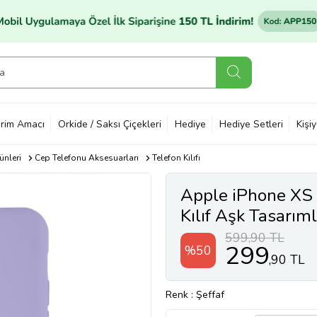
rim Amacı
Orkide / Saksı Çiçekleri
Hediye
Hediye Setleri
Kişi
ünleri
Cep Telefonu Aksesuarları
Telefon Kılıfı
Apple iPhone X
Kılıf Aşk Tasarıml
(Şeffaf)
599,90 TL
299
%50
,90 TL
Renk
: Şeffaf