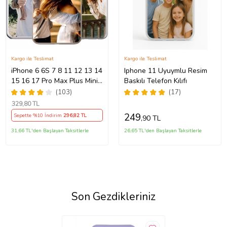
Kargo ile Teslimat
Kargo ile Teslimat
iPhone 6 6S 7 8 11 12 13 14
Iphone 11 Uyuymlu Resim
15 16 17 Pro Max Plus Mini
Baskılı Telefon Kılıfı
Kılıf Kişiye Özel Resimli
(103)
(17)
Fotoğraflı Silikon
329
,80 TL
249
Sepette %10 İndirim
296
,82 TL
,90 TL
31,66 TL'den Başlayan Taksitlerle
26,65 TL'den Başlayan Taksitlerle
Son Gezdikleriniz