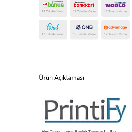
Ürün Açıklaması
Her Tarza Uygun Baskılı Tasarım Kılıflar