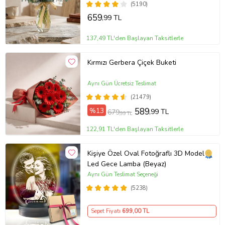
(5190)
659
,99 TL
137,49 TL'den Başlayan Taksitlerle
Kırmızı Gerbera Çiçek Buketi
Aynı Gün Ücretsiz Teslimat
(21479)
%13
589
,99 TL
679
,99 TL
122,91 TL'den Başlayan Taksitlerle
Kişiye Özel Oval Fotoğraflı 3D Model
Led Gece Lamba (Beyaz)
Aynı Gün Teslimat Seçeneği
(5238)
Sepet Fiyatı
699
,00 TL