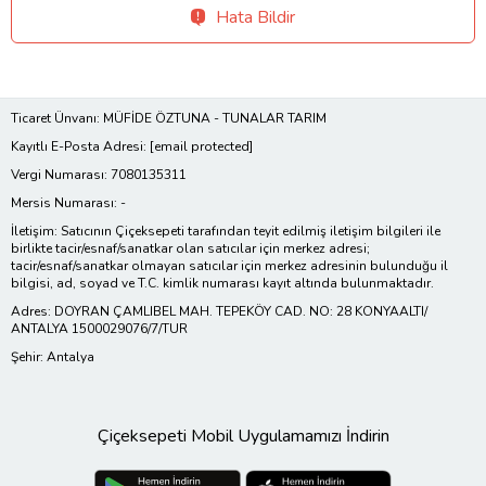
Hata Bildir
Ticaret Ünvanı: MÜFİDE ÖZTUNA - TUNALAR TARIM
Kayıtlı E-Posta Adresi:
[email protected]
Vergi Numarası: 7080135311
Mersis Numarası: -
İletişim: Satıcının Çiçeksepeti tarafından teyit edilmiş iletişim bilgileri ile
birlikte tacir/esnaf/sanatkar olan satıcılar için merkez adresi;
tacir/esnaf/sanatkar olmayan satıcılar için merkez adresinin bulunduğu il
bilgisi, ad, soyad ve T.C. kimlik numarası kayıt altında bulunmaktadır.
Adres: DOYRAN ÇAMLIBEL MAH. TEPEKÖY CAD. NO: 28 KONYAALTI/
ANTALYA 1500029076/7/TUR
Şehir: Antalya
Çiçeksepeti Mobil Uygulamamızı İndirin