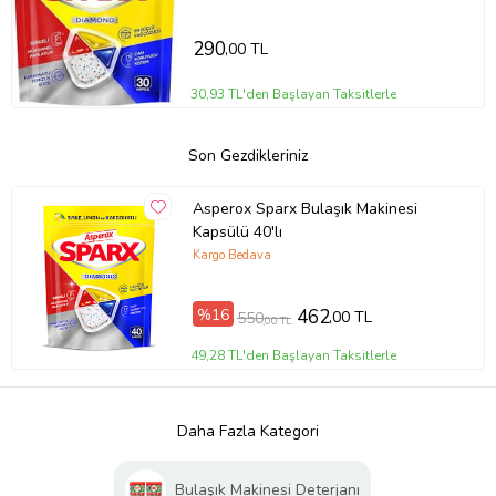
290
,00 TL
30,93 TL'den Başlayan Taksitlerle
Son Gezdikleriniz
Asperox Sparx Bulaşık Makinesi
Kapsülü 40'lı
Kargo Bedava
%16
462
,00 TL
550
,00 TL
49,28 TL'den Başlayan Taksitlerle
Daha Fazla Kategori
Bulaşık Makinesi Deterjanı