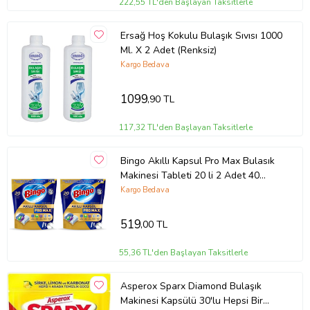
222,55 TL'den Başlayan Taksitlerle
Ersağ Hoş Kokulu Bulaşık Sıvısı 1000
Ml. X 2 Adet (Renksiz)
Kargo Bedava
1099
,90 TL
117,32 TL'den Başlayan Taksitlerle
Bingo Akıllı Kapsul Pro Max Bulasık
Makinesi Tableti 20 li 2 Adet 40
Kapsul
Kargo Bedava
519
,00 TL
55,36 TL'den Başlayan Taksitlerle
Asperox Sparx Diamond Bulaşık
Makinesi Kapsülü 30'lu Hepsi Bir