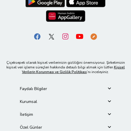
Çiçeksepeti olarak kişisel verilerinizin gizliliğini önemsiyoruz. Şirketimizin
kişisel veri işleme süreçleri hakkında detaylı bilgi almak için lütfen
Kişisel
Verilerin Korunması ve Gizlilik Politikası
’nı inceleyiniz.
Faydalı Bilgiler
Kurumsal
İletişim
Özel Günler