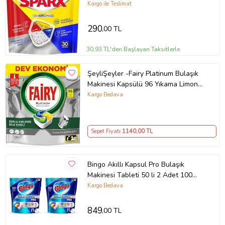
Arada
Kargo ile Teslimat
290
,00 TL
30,93 TL'den Başlayan Taksitlerle
ŞeyliŞeyler -Fairy Platinum Bulaşık
Makinesi Kapsülü 96 Yıkama Limon
Kokulu 1 Paket
Kargo Bedava
Sepet Fiyatı
1140
,00 TL
Bingo Akıllı Kapsul Pro Bulaşık
Makinesi Tableti 50 li 2 Adet 100
Kapsul
Kargo Bedava
849
,00 TL