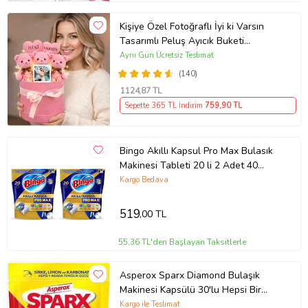
Kişiye Özel Fotoğraflı İyi ki Varsın
Tasarımlı Peluş Ayıcık Buketi
(Pembe)
Aynı Gün Ücretsiz Teslimat
(140)
1124
,87 TL
Sepette 365 TL İndirim
759
,90 TL
Bingo Akıllı Kapsul Pro Max Bulasık
Makinesi Tableti 20 li 2 Adet 40
Kapsul
Kargo Bedava
519
,00 TL
55,36 TL'den Başlayan Taksitlerle
Asperox Sparx Diamond Bulaşık
Makinesi Kapsülü 30'lu Hepsi Bir
Arada
Kargo ile Teslimat