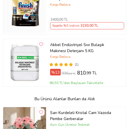
Paket
Kargo Bedava
3400
,00 TL
Sepette %5 İndirim
3230
,00 TL
Akbel Endüstriyel Sıvı Bulaşık
Makinesi Deterjanı 5 KG
Kargo Bedava
(1)
%13
810
,99 TL
936
,99 TL
86,50 TL'den Başlayan Taksitlerle
Bu Ürünü Alanlar Bunları da Aldı
Sarı Kurdeleli Kristal Cam Vazoda
Pembe Gerberalar
Aynı Gün Ücretsiz Teslimat