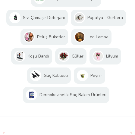
Sıvı Çamaşır Deterjanı
Papatya - Gerbera
Peluş Buketler
Led Lamba
Koşu Bandı
Güller
Lilyum
Güç Kablosu
Peynir
Dermokozmetik Saç Bakım Ürünleri