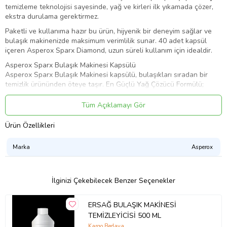
temizleme teknolojisi sayesinde, yağ ve kirleri ilk yıkamada çözer,
ekstra durulama gerektirmez.
Paketli ve kullanıma hazır bu ürün, hijyenik bir deneyim sağlar ve
bulaşık makinenizde maksimum verimlilik sunar. 40 adet kapsül
içeren Asperox Sparx Diamond, uzun süreli kullanım için idealdir.
Asperox Sparx Bulaşık Makinesi Kapsülü
Asperox Sparx Bulaşık Makinesi kapsülü, bulaşıkları sıradan bir
temizlik ürününden öteye taşır. En Güçlü Yağ Çözücü Formülü;
Sirke, Limon ve karbonatla birleştirerek en güçlü performansı
sunar. Zorlu yemek lekelerini, inatçı yağları ve kalıntıları etkili bir
Tüm Açıklamayı Gör
şekilde çözerken, lekeleri yok ederek bulaşıklarınıza mükemmel
parlaklık kazandırır.
Ürün Özellikleri
Ön yıkamaya gerek kalmadan Eko ve kısa programlarda etkili
gösterir.
Marka
Asperox
Genel Kullanım Şekli
Asperox Sparx Bulaşık Makinesi Kapsülünü makinenin deterjan
İlginizi Çekebilecek Benzer Seçenekler
gözüne koyup kapatın. Sadece kuru elle temas edin. Kapsülü
açmaya çalışmayın veya delmeyin ve ikiye bölmeye çalışmayın.
ERSAĞ BULAŞIK MAKİNESİ
Kapsülü yerleştirmeden önce deterjan gözünün kuru olduğundan
emin olun. Her kapsül kullanımından sonra ürünün paketini kapatın.
TEMİZLEYİCİSİ 500 ML
Eğer ürün makinenizin deterjan gözüne sığmıyorsa, kapsülü
Kargo Bedava