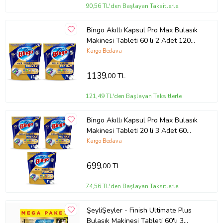
90,56 TL'den Başlayan Taksitlerle
Bingo Akıllı Kapsul Pro Max Bulasık
Makinesi Tableti 60 lı 2 Adet 120
Kapsul
Kargo Bedava
1139
,00 TL
121,49 TL'den Başlayan Taksitlerle
Bingo Akıllı Kapsul Pro Max Bulasık
Makinesi Tableti 20 li 3 Adet 60
Kapsul
Kargo Bedava
699
,00 TL
74,56 TL'den Başlayan Taksitlerle
ŞeyliŞeyler - Finish Ultimate Plus
Bulaşık Makinesi Tableti 60'lı 3