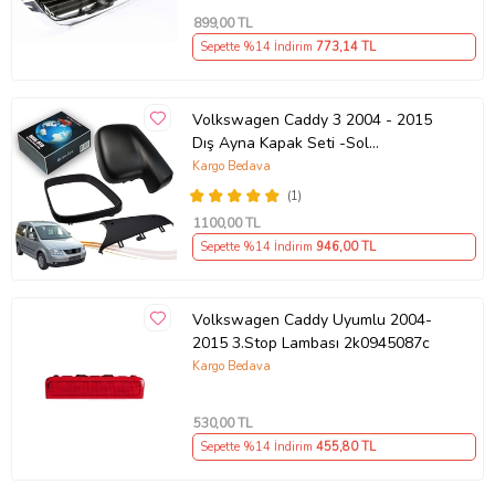
899
,00 TL
Sepette %14 İndirim
773
,14 TL
Volkswagen Caddy 3 2004 - 2015
Dış Ayna Kapak Seti -Sol
7E18575289 B9
Kargo Bedava
(1)
1100
,00 TL
Sepette %14 İndirim
946
,00 TL
Volkswagen Caddy Uyumlu 2004-
2015 3.Stop Lambası 2k0945087c
Kargo Bedava
530
,00 TL
Sepette %14 İndirim
455
,80 TL