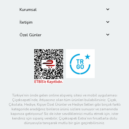
Kurumsal
İletişim
Özel Günler
Türkiye’nin önde gelen online alışveriş sitesi ve mobil uygulaması
Çiçeksepeti’nde, ihtiyacınız olan tüm ürünleri bulabilirsiniz. Çiçek,
Çikolata, Hediye, Kişiye Özel Ürünler ve Hediye Setleri gibi birçok farklı
kategoride aradığınız binlerce ürünü sizlere sunuyor ve zamanında
kapınıza getiriyoruz! Siz de ister sevdiklerinizi mutlu etmek için, ister
kendiniz için sipariş verebilir; Çiçeksepeti Extra’nın fırsatlarla dolu
dünyasıyla tanışarak mutlu bir gün geçirebilirsiniz.