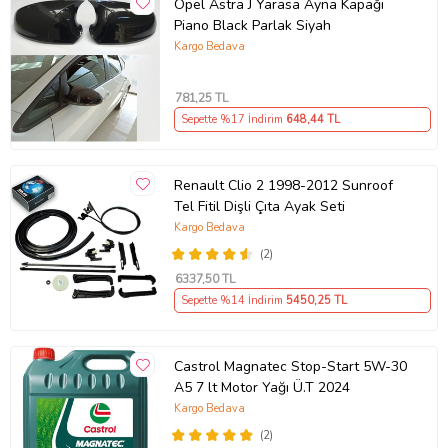
Opel Astra J Yarasa Ayna Kapağı
Piano Black Parlak Siyah
Kargo Bedava
781
,25 TL
Sepette %17 İndirim
648
,44 TL
Renault Clio 2 1998-2012 Sunroof
Tel Fitil Dişli Çıta Ayak Seti
Kargo Bedava
(2)
6337
,50 TL
Sepette %14 İndirim
5450
,25 TL
Castrol Magnatec Stop-Start 5W-30
A5 7 lt Motor Yağı Ü.T 2024
Kargo Bedava
(2)