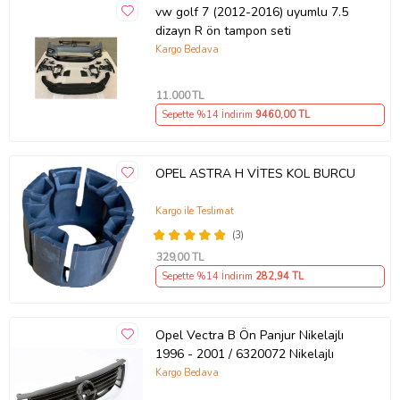
vw golf 7 (2012-2016) uyumlu 7.5
dizayn R ön tampon seti
Kargo Bedava
11.000
TL
Sepette %14 İndirim
9460
,00 TL
OPEL ASTRA H VİTES KOL BURCU
Kargo ile Teslimat
(3)
329
,00 TL
Sepette %14 İndirim
282
,94 TL
Opel Vectra B Ön Panjur Nikelajlı
1996 - 2001 / 6320072 Nikelajlı
Kargo Bedava