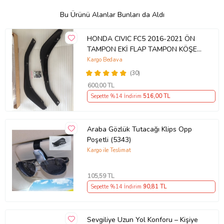
Bu Ürünü Alanlar Bunları da Aldı
HONDA CIVIC FC5 2016-2021 ÖN
TAMPON EKİ FLAP TAMPON KÖŞESİ
TAKIM SAĞ SOL KAMPANYA ŞOKK
Kargo Bedava
FİYAT OEM
(30)
600
,00 TL
Sepette %14 İndirim
516
,00 TL
Araba Gözlük Tutacağı Klips Opp
Poşetli (5343)
Kargo ile Teslimat
105
,59 TL
Sepette %14 İndirim
90
,81 TL
Sevgiliye Uzun Yol Konforu – Kişiye