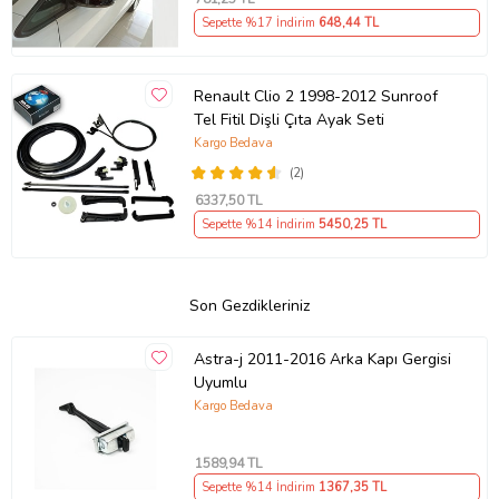
Sepette %17 İndirim
648
,44 TL
Renault Clio 2 1998-2012 Sunroof
Tel Fitil Dişli Çıta Ayak Seti
Kargo Bedava
(2)
6337
,50 TL
Sepette %14 İndirim
5450
,25 TL
Son Gezdikleriniz
Astra-j 2011-2016 Arka Kapı Gergisi
Uyumlu
Kargo Bedava
1589
,94 TL
Sepette %14 İndirim
1367
,35 TL