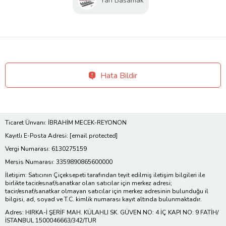
Yan Basamak
Hata Bildir
Ticaret Ünvanı: İBRAHİM MECEK-REYONON
Kayıtlı E-Posta Adresi:
[email protected]
Vergi Numarası: 6130275159
Mersis Numarası: 3359890865600000
İletişim: Satıcının Çiçeksepeti tarafından teyit edilmiş iletişim bilgileri ile
birlikte tacir/esnaf/sanatkar olan satıcılar için merkez adresi;
tacir/esnaf/sanatkar olmayan satıcılar için merkez adresinin bulunduğu il
bilgisi, ad, soyad ve T.C. kimlik numarası kayıt altında bulunmaktadır.
Adres: HIRKA-İ ŞERİF MAH. KÜLAHLI SK. GÜVEN NO: 4 İÇ KAPI NO: 9 FATİH/
İSTANBUL 1500046663/342/TUR