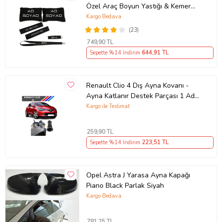
Özel Araç Boyun Yastığı & Kemer
Pedi Hediye Seti
Kargo Bedava
(23)
749
,90 TL
Sepette %14 İndirim
644
,91 TL
Renault Clio 4 Dış Ayna Kovanı -
Ayna Katlanır Destek Parçası 1 Adet
490307706 M3625
Kargo ile Teslimat
259
,90 TL
Sepette %14 İndirim
223
,51 TL
Opel Astra J Yarasa Ayna Kapağı
Piano Black Parlak Siyah
Kargo Bedava
781
,25 TL