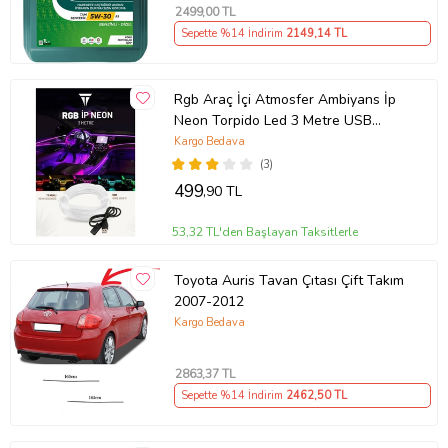
2499
,00 TL
Sepette %14 İndirim
2149
,14 TL
Rgb Araç İçi Atmosfer Ambiyans İp
Neon Torpido Led 3 Metre USB
Girişli
Kargo Bedava
(3)
499
,90 TL
53,32 TL'den Başlayan Taksitlerle
Toyota Auris Tavan Çıtası Çift Takım
2007-2012
Kargo Bedava
2863
,37 TL
Sepette %14 İndirim
2462
,50 TL