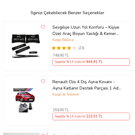
İlginizi Çekebilecek Benzer Seçenekler
Sevgiliye Uzun Yol Konforu – Kişiye
Özel Araç Boyun Yastığı & Kemer
Pedi Hediye Seti
Kargo Bedava
(23)
749
,90 TL
Sepette %14 İndirim
644
,91 TL
Renault Clio 4 Dış Ayna Kovanı -
Ayna Katlanır Destek Parçası 1 Adet
490307706 M3625
Kargo ile Teslimat
259
,90 TL
Sepette %14 İndirim
223
,51 TL