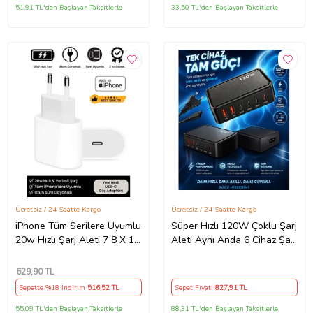
51,91 TL'den Başlayan Taksitlerle
33,50 TL'den Başlayan Taksitlerle
Ücretsiz / 24 Saatte Kargo
Ücretsiz / 24 Saatte Kargo
iPhone Tüm Serilere Uyumlu
Süper Hızlı 120W Çoklu Şarj
20w Hızlı Şarj Aleti 7 8 X 11
Aleti Aynı Anda 6 Cihaz Şarj
12 13 14 15 16 İçin Type-C
120W Hızlı Şarj İstasyonu
Girişli Adaptör
Çoklu USB & Type-C Girişli
629
,90 TL
Akıllı Şarj Cihazı
Sepette %18 İndirim
516
,52 TL
Sepet Fiyatı
827
,91 TL
55,09 TL'den Başlayan Taksitlerle
88,31 TL'den Başlayan Taksitlerle