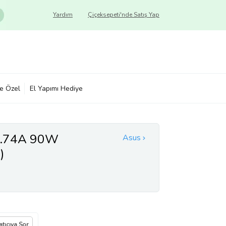
Yardım
Çiçeksepeti'nde Satış Yap
ye Özel
El Yapımı Hediye
4.74A 90W
Asus
)
atıcıya Sor