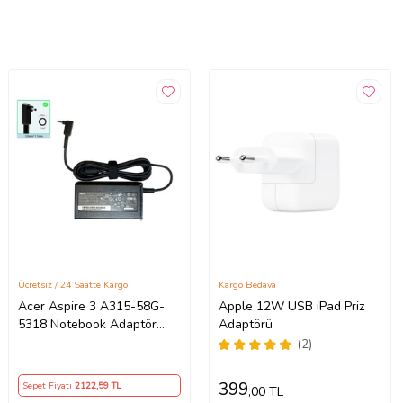
Ücretsiz / 24 Saatte Kargo
Kargo Bedava
Acer Aspire 3 A315-58G-
Apple 12W USB iPad Priz
5318 Notebook Adaptör
Adaptörü
Orijinal Şarj Aleti
(2)
399
Sepet Fiyatı
2122
,59 TL
,00 TL