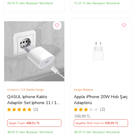
36,76 TL'den Başlayan Taksitlerle
72,13 TL'den Başlayan Taksitlerle
Ücretsiz / 24 Saatte Kargo
Kargo Bedava
QASUL Iphone Kablo
Apple iPhone 20W Hızlı Şarj
Adaptör Set Iphone 11 / 12 /
Adaptörü
13 / Pro / Pro Max Uyumlu
(1)
(2)
Şarj Aleti Seti
399
,99 TL
Sepet Fiyatı
458
,91 TL
Sepette %10 İndirim
359
,99 TL
48,95 TL'den Başlayan Taksitlerle
38,39 TL'den Başlayan Taksitlerle