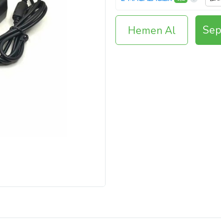
Sep
Hemen Al