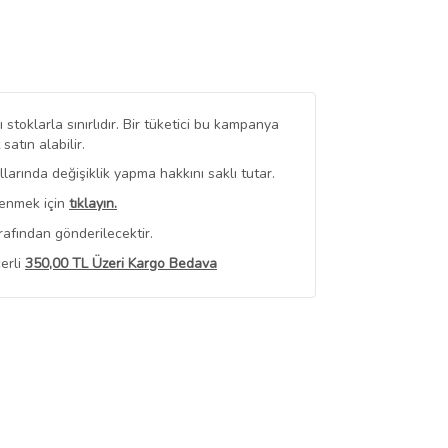
stoklarla sınırlıdır. Bir tüketici bu kampanya
tın alabilir.
arında değişiklik yapma hakkını saklı tutar.
renmek için
tıklayın.
rafından gönderilecektir.
erli
350,00 TL Üzeri Kargo Bedava
 Görüntüle
iyat bilgileri, satıcı tarafından