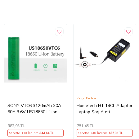
Kargo Bedava
SONY VTC6 3120mAh 30A-
Hometech HT 14CL Adaptör
60A 3.6V US18650 Li-ion
Laptop Şarj Aleti
Batarya
382
,93 TL
751
,45 TL
Sepette %10 İndirim
344
,64 TL
Sepette %10 İndirim
676
,31 TL