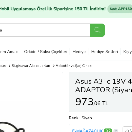
rim Amacı
Orkide / Saksı Çiçekleri
Hediye
Hediye Setleri
Kişi
blet
Bilgisayar Aksesuarları
Adaptör ve Şarj Cihazı
Asus A3Fc 19V 
ADAPTÖR (Siyah
973
,06 TL
Renk
: Siyah
E-MAĞAZACILIK
9,2
S