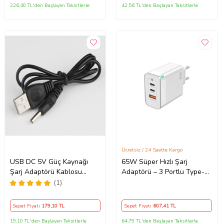
226,40 TL'den Başlayan Taksitlerle
42,56 TL'den Başlayan Taksitlerle
Ücretsiz / 24 Saatte Kargo
USB DC 5V Güç Kaynağı
65W Süper Hızlı Şarj
Şarj Adaptörü Kablosu
Adaptörü – 3 Portlu Type-C
3.5mm Jaklı MOSUNX Siyah
& USB Şarj Cihazı, GaN
(1)
Teknolojili 65W Hızlı Şarj
Cihazı – iPhone, Samsung,
Sepet Fiyatı
179
,10 TL
Sepet Fiyatı
607
,41 TL
Laptop Uyumlu, 3 Portlu
65W PD + QC Hızlı Şarj
19,10 TL'den Başlayan Taksitlerle
64,79 TL'den Başlayan Taksitlerle