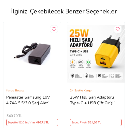
İlginizi Çekebilecek Benzer Seçenekler
Kargo Bedava
24 Saatte Kargo
Pemaster Samsung 19V
25W Hızlı Şarj Adaptörü
4.74A 5.5*3.0 Şarj Aleti
Type-C + USB Çift Girişli
Adaptör Cihazı
Akıllı Şarj Başlığı Kompakt
Tasarım
540
,79 TL
Sepette %10 İndirim
486
,71 TL
Sepet Fiyatı
314
,10 TL