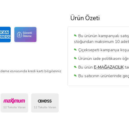
Ürün Özeti
Bu ürünün kampanyalı satışı 
stoğundan maksimum 10 adet sa
Çiçeksepeti kampanya koşull
Ürünün iade politikasını öğ
Bu ürün
E-MAĞAZACILIK
ta
deme esnasında kredi kartı bilgileriniz
Bu satıcının ürünlerinde geç
Bu Satıcının
Tüm Ürünlerini
Ürün sayfasında gördüğünüz f
belirlenmektedir.