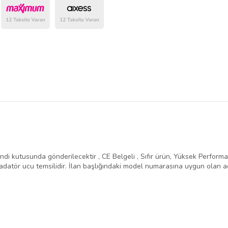
belirlenmektedir.
ndi kutusunda gönderilecektir , CE Belgeli , Sıfır ürün, Yüksek Performans 
atör ucu temsilidir. İlan başlığındaki model numarasına uygun olan ad