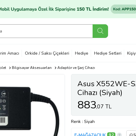
rim Amacı
Orkide / Saksı Çiçekleri
Hediye
Hediye Setleri
Kişi
blet
Bilgisayar Aksesuarları
Adaptör ve Şarj Cihazı
Asus X552WE-SX
Cihazı (Siyah)
883
,07 TL
Renk
: Siyah
E-MAĞAZACILIK
9,2
S