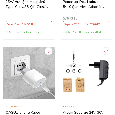
25W Hızlı Şarj Adaptörü
Pemaster Dell Latitude
Type-C + USB Çift Girişli
5410 Şarj Aleti Adaptör
Akıllı Şarj Başlığı Kompakt
Cihazı
Tasarım
576
,73 TL
Sepet Fiyatı
314
,10 TL
Sepette %10 İndirim
519
,06 TL
33,50 TL'den Başlayan Taksitlerle
55,36 TL'den Başlayan Taksitlerle
Kargo Bedava
Kargo Bedava
QASUL Iphone Kablo
Arzum Süpürge 24V-30V