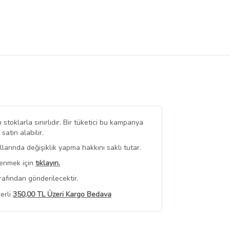
stoklarla sınırlıdır. Bir tüketici bu kampanya
tın alabilir.
arında değişiklik yapma hakkını saklı tutar.
renmek için
tıklayın.
rafından gönderilecektir.
erli
350,00 TL Üzeri Kargo Bedava
 Görüntüle
iyat bilgileri, satıcı tarafından