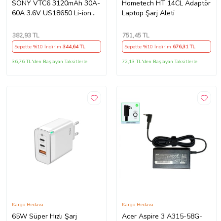
SONY VTC6 3120mAh 30A-
Hometech HT 14CL Adaptör
60A 3.6V US18650 Li-ion
Laptop Şarj Aleti
Batarya
382
,93 TL
751
,45 TL
Sepette %10 İndirim
344
,64 TL
Sepette %10 İndirim
676
,31 TL
36,76 TL'den Başlayan Taksitlerle
72,13 TL'den Başlayan Taksitlerle
Kargo Bedava
Kargo Bedava
65W Süper Hızlı Şarj
Acer Aspire 3 A315-58G-