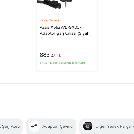
Kargo Bedava
Asus X552WE-SX017H
Adaptör Şarj Cihazı (Siyah)
883
,07 TL
94,19 TL'den Başlayan Taksitlerle
 Şarj Aleti
Adaptör, Çevirici
Diğer Yedek Parça,