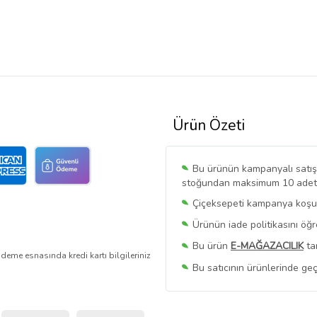
Ürün Özeti
Bu ürünün kampanyalı satışı 
stoğundan maksimum 10 adet sa
Çiçeksepeti kampanya koşull
Ürünün iade politikasını öğ
Bu ürün
E-MAĞAZACILIK
ta
deme esnasında kredi kartı bilgileriniz
Bu satıcının ürünlerinde geç
Bu Satıcının
Tüm Ürünlerini
Ürün sayfasında gördüğünüz f