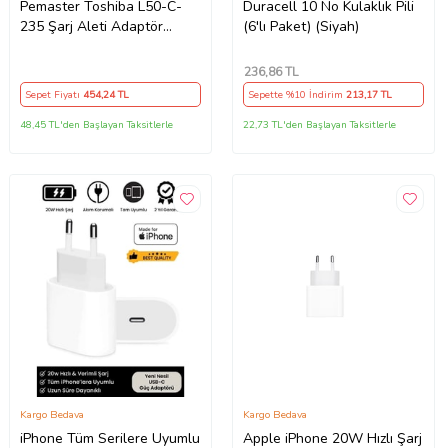
Pemaster Toshiba L50-C-
Duracell 10 No Kulaklık Pili
235 Şarj Aleti Adaptör
(6'lı Paket) (Siyah)
Cihazı
236
,86 TL
Sepet Fiyatı
454
,24 TL
Sepette %10 İndirim
213
,17 TL
48,45 TL'den Başlayan Taksitlerle
22,73 TL'den Başlayan Taksitlerle
Kargo Bedava
Kargo Bedava
iPhone Tüm Serilere Uyumlu
Apple iPhone 20W Hızlı Şarj