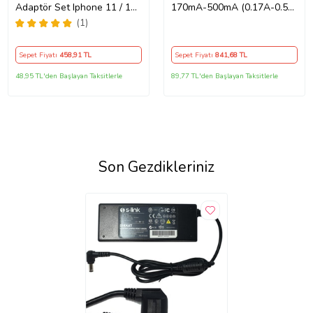
Adaptör Set Iphone 11 / 12 /
170mA-500mA (0.17A-0.5A)
13 / Pro / Pro Max Uyumlu
Adaptör - Şarj Aleti RETRO
(1)
Şarj Aleti Seti
Sepet Fiyatı
458
,91 TL
Sepet Fiyatı
841
,68 TL
48,95 TL'den Başlayan Taksitlerle
89,77 TL'den Başlayan Taksitlerle
Son Gezdikleriniz