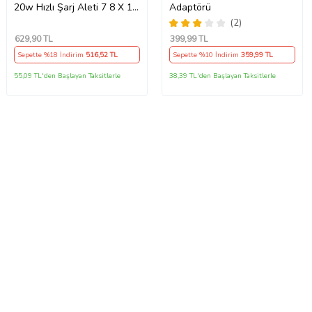
20w Hızlı Şarj Aleti 7 8 X 11
Adaptörü
12 13 14 15 16 İçin Type-C
(2)
Girişli Adaptör
629
,90 TL
399
,99 TL
Sepette %18 İndirim
516
,52 TL
Sepette %10 İndirim
359
,99 TL
55,09 TL'den Başlayan Taksitlerle
38,39 TL'den Başlayan Taksitlerle