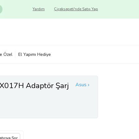
Yardım
Çiçeksepeti'nde Satış Yap
ye Özel
El Yapımı Hediye
017H Adaptör Şarj
Asus
atıcıya Sor