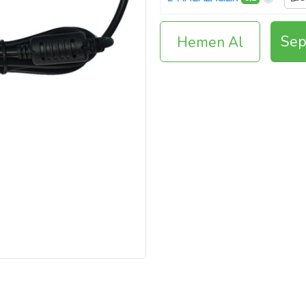
Sep
Hemen Al