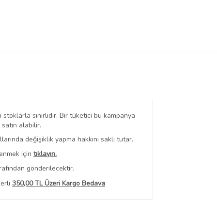
stoklarla sınırlıdır. Bir tüketici bu kampanya
tın alabilir.
arında değişiklik yapma hakkını saklı tutar.
renmek için
tıklayın.
rafından gönderilecektir.
erli
350,00 TL Üzeri Kargo Bedava
 Görüntüle
iyat bilgileri, satıcı tarafından