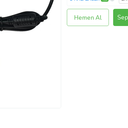
Sep
Hemen Al