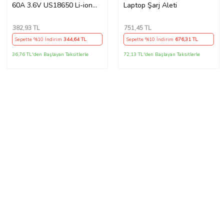
60A 3.6V US18650 Li-ion
Laptop Şarj Aleti
Batarya
382
,93 TL
751
,45 TL
Sepette %10 İndirim
344
,64 TL
Sepette %10 İndirim
676
,31 TL
36,76 TL'den Başlayan Taksitlerle
72,13 TL'den Başlayan Taksitlerle