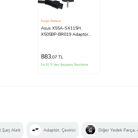
Kargo Bedava
Asus X55A-SX115H,
X505BP-BR019 Adaptör
Şarj Aleti-Cihazı (Siyah)
883
,07 TL
94,19 TL'den Başlayan Taksitlerle
 Şarj Aleti
Adaptör, Çevirici
Diğer Yedek Parça,