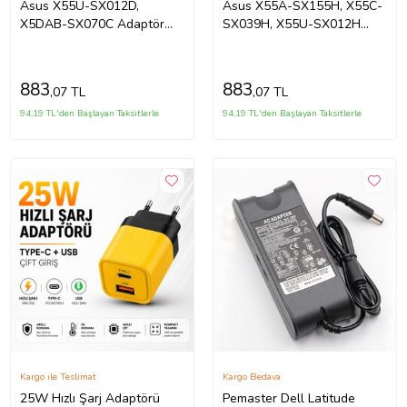
Asus X55U-SX012D,
Asus X55A-SX155H, X55C-
X5DAB-SX070C Adaptör
SX039H, X55U-SX012H
Şarj Aleti-Cihazı (Siyah)
Adaptör Şarj Aleti (Siyah)
883
883
,07 TL
,07 TL
94,19 TL'den Başlayan Taksitlerle
94,19 TL'den Başlayan Taksitlerle
Kargo ile Teslimat
Kargo Bedava
25W Hızlı Şarj Adaptörü
Pemaster Dell Latitude