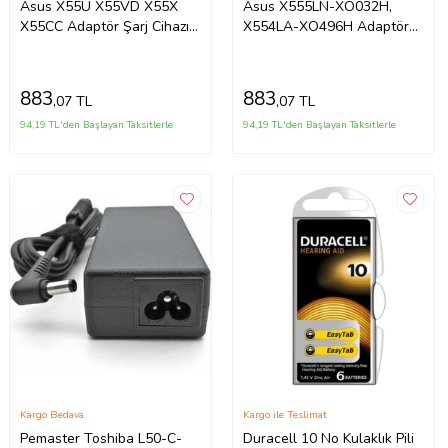
Asus X55U X55VD X55X
Asus X555LN-XO032H,
X55CC Adaptör Şarj Cihazı
X554LA-XO496H Adaptör
(Siyah)
Şarj Aleti-Cihazı (Siyah)
883
883
,07 TL
,07 TL
94,19 TL'den Başlayan Taksitlerle
94,19 TL'den Başlayan Taksitlerle
Kargo Bedava
Kargo ile Teslimat
Pemaster Toshiba L50-C-
Duracell 10 No Kulaklık Pili