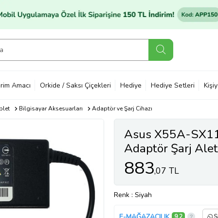
rim Amacı
Orkide / Saksı Çiçekleri
Hediye
Hediye Setleri
Kişi
blet
Bilgisayar Aksesuarları
Adaptör ve Şarj Cihazı
Asus X55A-SX1
Adaptör Şarj Alet
883
,07 TL
Renk
: Siyah
E-MAĞAZACILIK
9,2
S