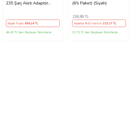
235 Şarj Aleti Adaptör
(6'lı Paket) (Siyah)
Cihazı
236
,86 TL
Sepet Fiyatı
454
,24 TL
Sepette %10 İndirim
213
,17 TL
48,45 TL'den Başlayan Taksitlerle
22,73 TL'den Başlayan Taksitlerle