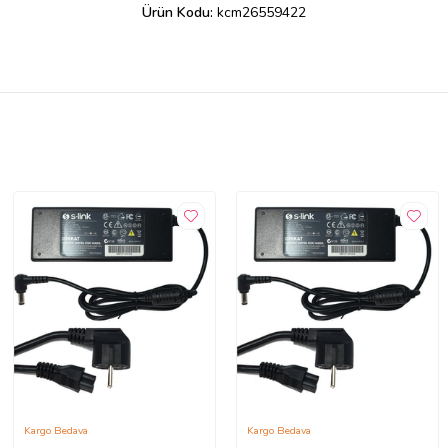
Ürün Kodu:
kcm26559422
Kargo Bedava
Kargo Bedava