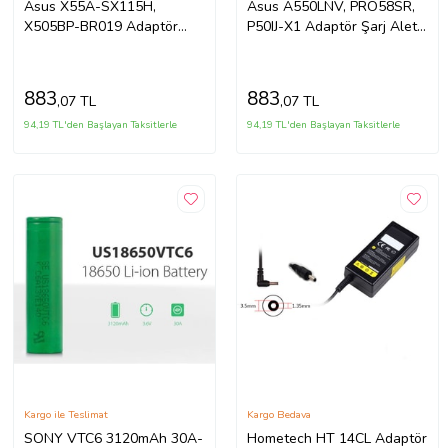
Asus X55A-SX115H,
Asus A550LNV, PRO58SR,
X505BP-BR019 Adaptör
P50IJ-X1 Adaptör Şarj Aleti-
Şarj Aleti-Cihazı (Siyah)
Cihazı (Siyah)
883
883
,07 TL
,07 TL
94,19 TL'den Başlayan Taksitlerle
94,19 TL'den Başlayan Taksitlerle
Kargo ile Teslimat
Kargo Bedava
SONY VTC6 3120mAh 30A-
Hometech HT 14CL Adaptör