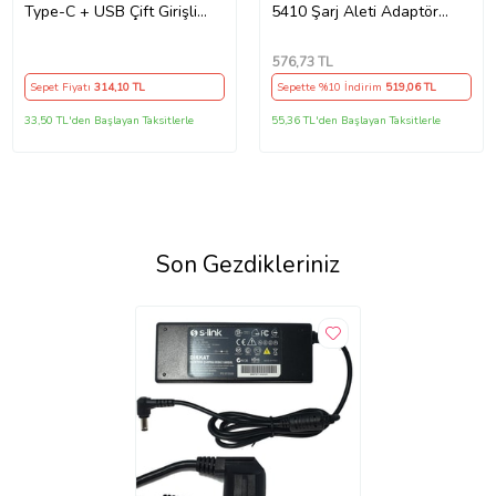
Type-C + USB Çift Girişli
5410 Şarj Aleti Adaptör
Akıllı Şarj Başlığı Kompakt
Cihazı
Tasarım
576
,73 TL
Sepet Fiyatı
314
,10 TL
Sepette %10 İndirim
519
,06 TL
33,50 TL'den Başlayan Taksitlerle
55,36 TL'den Başlayan Taksitlerle
Son Gezdikleriniz