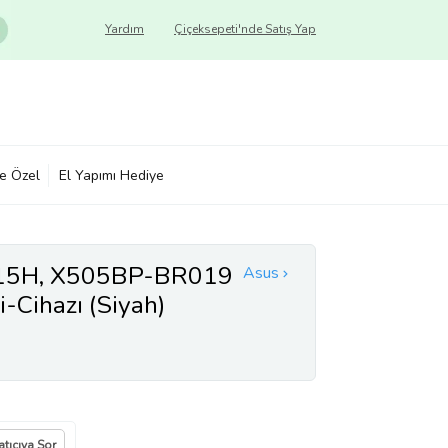
Yardım
Çiçeksepeti'nde Satış Yap
ye Özel
El Yapımı Hediye
15H, X505BP-BR019
Asus
i-Cihazı (Siyah)
atıcıya Sor