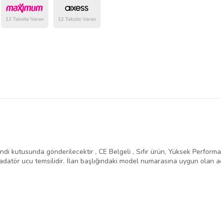
belirlenmektedir.
ndi kutusunda gönderilecektir , CE Belgeli , Sıfır ürün, Yüksek Performans 
atör ucu temsilidir. İlan başlığındaki model numarasına uygun olan ad