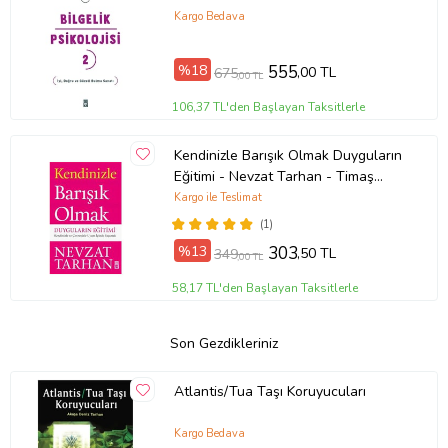
Kargo Bedava
%18
555
,00 TL
675
,00 TL
106,37 TL'den Başlayan Taksitlerle
Kendinizle Barışık Olmak Duyguların
Eğitimi - Nevzat Tarhan - Timaş
Yayınları
Kargo ile Teslimat
(1)
%13
303
,50 TL
349
,00 TL
58,17 TL'den Başlayan Taksitlerle
Son Gezdikleriniz
Atlantis/Tua Taşı Koruyucuları
Kargo Bedava