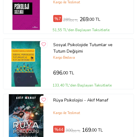
Kargo ile Teslimat
%7
269
,00 TL
289
,00 TL
51,55 TL'den Başlayan Taksitlerle
Sosyal Psikolojide Tutumlar ve
Tutum Değişimi
Kargo Bedava
696
,00 TL
133,40 TL'den Başlayan Taksitlerle
Rüya Psikolojisi - Akif Manaf
Kargo ile Teslimat
%44
169
,00 TL
300
,00 TL