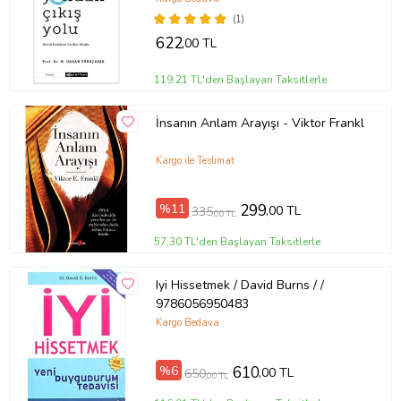
Yazar
Akaşa Deniz Tarhan
(1)
Ürün Kodu:
kcm43874874
622
,00 TL
119,21 TL'den Başlayan Taksitlerle
İnsanın Anlam Arayışı - Viktor Frankl
Kargo ile Teslimat
%11
299
,00 TL
335
,00 TL
57,30 TL'den Başlayan Taksitlerle
Iyi Hissetmek / David Burns / /
9786056950483
Kargo Bedava
%6
610
,00 TL
650
,00 TL