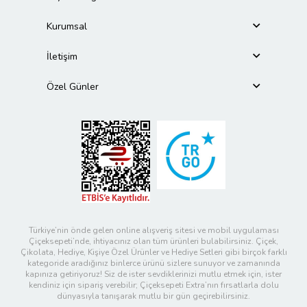
Kurumsal
İletişim
Özel Günler
Türkiye’nin önde gelen online alışveriş sitesi ve mobil uygulaması
Çiçeksepeti’nde, ihtiyacınız olan tüm ürünleri bulabilirsiniz. Çiçek,
Çikolata, Hediye, Kişiye Özel Ürünler ve Hediye Setleri gibi birçok farklı
kategoride aradığınız binlerce ürünü sizlere sunuyor ve zamanında
kapınıza getiriyoruz! Siz de ister sevdiklerinizi mutlu etmek için, ister
kendiniz için sipariş verebilir; Çiçeksepeti Extra’nın fırsatlarla dolu
dünyasıyla tanışarak mutlu bir gün geçirebilirsiniz.