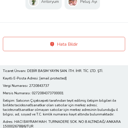
Antoryum
Peluş Ayı
Hata Bildir
Ticaret Ünvanı: DEBİR BASIM YAYIN SAN. İTH. İHR. TİC. LTD. ŞTİ.
Kayıtlı E-Posta Adresi:
[email protected]
Vergi Numarası: 2720843737
Mersis Numarası: 0272084373700001
İletişim: Satıcının Çiçeksepeti tarafından teyit edilmiş iletişim bilgileri ile
birlikte tacir/esnaf/sanatkar olan satıcılar için merkez adresi;
tacir/esnaf/sanatkar olmayan satıcılar için merkez adresinin bulunduğu il
bilgisi, ad, soyad ve T.C. kimlik numarası kayıt altında bulunmaktadır.
Adres: HACI BAYRAM MAH. TURNADERE SOK. NO:8 ALTINDAĞ/ ANKARA
1500026788/6/TUR