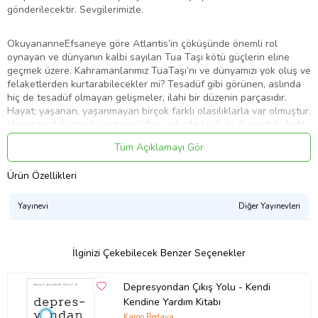
gönderilecektir. Sevgilerimizle.
OkuyananneEfsaneye göre Atlantis’in çöküşünde önemli rol
oynayan ve dünyanın kalbi sayılan Tua Taşı kötü güçlerin eline
geçmek üzere. Kahramanlarımız TuaTaşı’nı ve dünyamızı yok oluş ve
felaketlerden kurtarabilecekler mi? Tesadüf gibi görünen, aslında
hiç de tesadüf olmayan gelişmeler, ilahi bir düzenin parçasıdır.
Hayat; yaşanan, yaşanmayan birçok farklı olasılıklarla var olmuştur.
Hayatımızdaki tercih ve tesadüfler, aslında bu ilahi düzendeki farklı
olasılıklardan bir tanesidir. Aslında en zor ve umutsuz gibi görünen
Tüm Açıklamayı Gör
durumlarda yılmadan daha geliştirici ve yapıcı olan kendimizi açmak
ve diğer olasılığa geçiş yapmaktadır. Atlantis’e geçiş şehri
Ürün Özellikleri
Aztlan’da ve Atlantis’te yaşanan heyecan dolu bir macera.
Tanıtım Metni
Yayınevi
Diğer Yayınevleri
Baskı Boyutu
13,50 x 19,00 cm
Baskı Sayısı
1. Baskı
Baskı Tarihi
Nisan 2018
İlginizi Çekebilecek Benzer Seçenekler
Çevirmen
Akaşa Deniz Tarhan
Cilt Tipi
Ciltsiz
Depresyondan Çıkış Yolu - Kendi
Kağıt Cinsi
2. Hamur
Sayfa Sayısı
248
Kendine Yardım Kitabı
Yayın Dili
Türkçe
Kargo Bedava