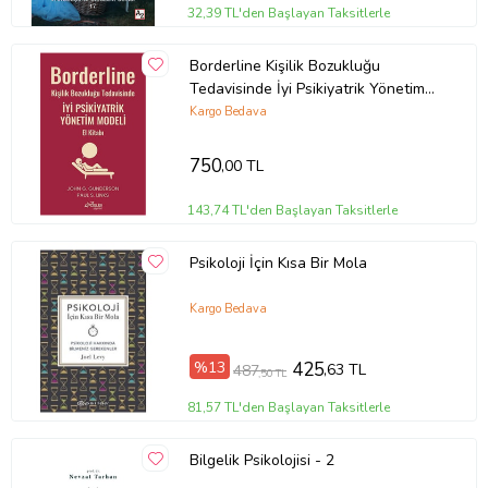
32,39 TL'den Başlayan Taksitlerle
Borderline Kişilik Bozukluğu
Tedavisinde İyi Psikiyatrik Yönetim
Modeli El Kitabı
Kargo Bedava
750
,00 TL
143,74 TL'den Başlayan Taksitlerle
Psikoloji İçin Kısa Bir Mola
Kargo Bedava
%13
425
,63 TL
487
,50 TL
81,57 TL'den Başlayan Taksitlerle
Bilgelik Psikolojisi - 2