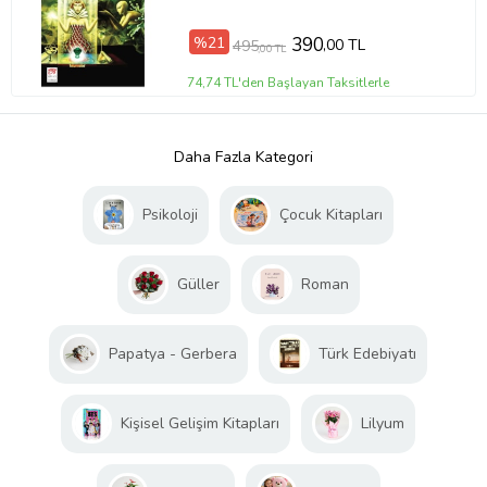
%21
390
,00 TL
495
,00 TL
74,74 TL'den Başlayan Taksitlerle
Daha Fazla Kategori
Psikoloji
Çocuk Kitapları
Güller
Roman
Papatya - Gerbera
Türk Edebiyatı
Kişisel Gelişim Kitapları
Lilyum