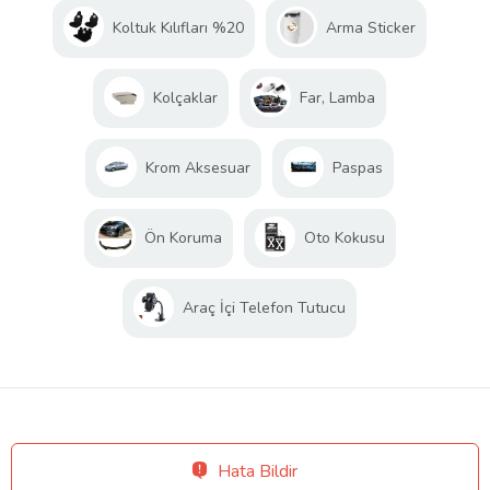
Koltuk Kılıfları %20
Arma Sticker
Kolçaklar
Far, Lamba
Krom Aksesuar
Paspas
Ön Koruma
Oto Kokusu
Araç İçi Telefon Tutucu
Hata Bildir