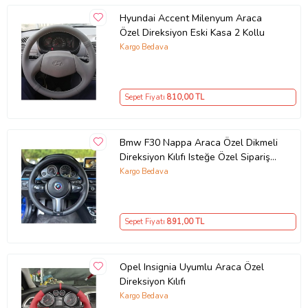
Hyundai Accent Milenyum Araca
Özel Direksiyon Eski Kasa 2 Kollu
Kargo Bedava
Sepet Fiyatı
810
,00 TL
Bmw F30 Nappa Araca Özel Dikmeli
Direksiyon Kılıfı Isteğe Özel Sipariş
Yapmıyorum
Kargo Bedava
Sepet Fiyatı
891
,00 TL
Opel Insignia Uyumlu Araca Özel
Direksiyon Kılıfı
Kargo Bedava