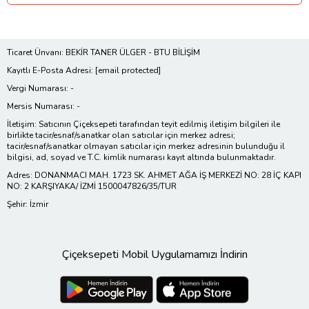
Ticaret Ünvanı: BEKİR TANER ÜLGER - BTU BİLİŞİM
Kayıtlı E-Posta Adresi:
[email protected]
Vergi Numarası: -
Mersis Numarası: -
İletişim: Satıcının Çiçeksepeti tarafından teyit edilmiş iletişim bilgileri ile
birlikte tacir/esnaf/sanatkar olan satıcılar için merkez adresi;
tacir/esnaf/sanatkar olmayan satıcılar için merkez adresinin bulunduğu il
bilgisi, ad, soyad ve T.C. kimlik numarası kayıt altında bulunmaktadır.
Adres: DONANMACI MAH. 1723 SK. AHMET AĞA İŞ MERKEZİ NO: 28 İÇ KAPI
NO: 2 KARŞIYAKA/ İZMİ 1500047826/35/TUR
Şehir: İzmir
Çiçeksepeti Mobil Uygulamamızı İndirin