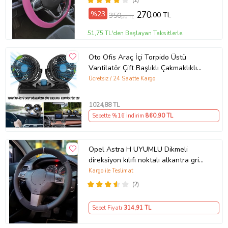
(2)
%23
270
,00 TL
350
,00 TL
51,75 TL'den Başlayan Taksitlerle
Oto Ofis Araç İçi Torpido Üstü
Vantilatör Çift Başlıklı Çakmaklıklı
Soğutucu Fan 360° Dönebilen 12V
Ücretsiz / 24 Saatte Kargo
1024
,88 TL
Sepette %16 İndirim
860
,90 TL
Opel Astra H UYUMLU Dikmeli
direksiyon kılıfı noktalı alkantra gri
yüzüklü ( 38×10.5CM )
Kargo ile Teslimat
(2)
Sepet Fiyatı
314
,91 TL