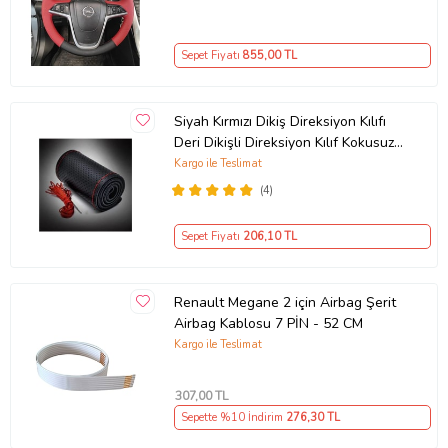
Sepet Fiyatı
855
,00 TL
Siyah Kırmızı Dikiş Direksiyon Kılıfı
Deri Dikişli Direksiyon Kılıf Kokusuz
Kılıf
Kargo ile Teslimat
(4)
Sepet Fiyatı
206
,10 TL
Renault Megane 2 için Airbag Şerit
Airbag Kablosu 7 PİN - 52 CM
Kargo ile Teslimat
307
,00 TL
Sepette %10 İndirim
276
,30 TL