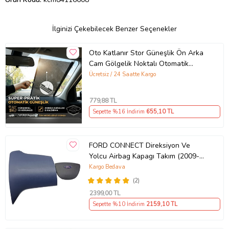
İlginizi Çekebilecek Benzer Seçenekler
Oto Katlanır Stor Güneşlik Ön Arka
Cam Gölgelik Noktalı Otomatik
Sürgülü Güneş Koruyucu Araba Suv
Ücretsiz / 24 Saatte Kargo
779
,88 TL
Sepette %16 İndirim
655
,10 TL
FORD CONNECT Direksiyon Ve
Yolcu Airbag Kapagı Takım (2009-
2014) İthal Üretim
Kargo Bedava
(2)
2399
,00 TL
Sepette %10 İndirim
2159
,10 TL