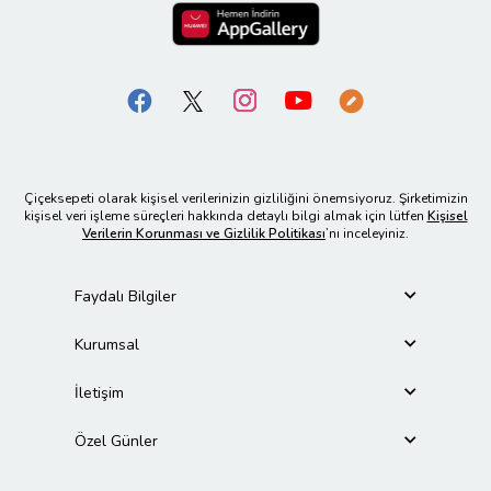
Çiçeksepeti olarak kişisel verilerinizin gizliliğini önemsiyoruz. Şirketimizin
kişisel veri işleme süreçleri hakkında detaylı bilgi almak için lütfen
Kişisel
Verilerin Korunması ve Gizlilik Politikası
’nı inceleyiniz.
Faydalı Bilgiler
Kurumsal
İletişim
Özel Günler