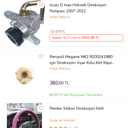
Isuzu D max Hidrolik Direksiyon
Pompası 2007-2011
Kargo Bedava
10.479
TL
Sepette %10 İndirim
9431
,58 TL
Renault Megane MK2 8200241880
için Direksiyon Ayar Kolu Kilit Klips
Plastiği
Kargo Bedava
360
,00 TL
68,99 TL'den Başlayan Taksitlerle
Pembe Silikon Direksiyon Kılıfı
Kargo ile Teslimat