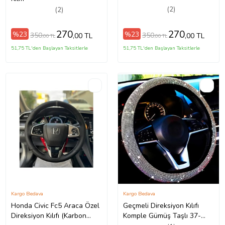
(2)
(2)
270
270
%23
%23
350
350
,00 TL
,00 TL
,00 TL
,00 TL
51,75 TL'den Başlayan Taksitlerle
51,75 TL'den Başlayan Taksitlerle
Kargo Bedava
Kargo Bedava
Honda Civic Fc5 Araca Özel
Geçmeli Direksiyon Kılıfı
Direksiyon Kılıfı (Karbon
Komple Gümüş Taşlı 37-