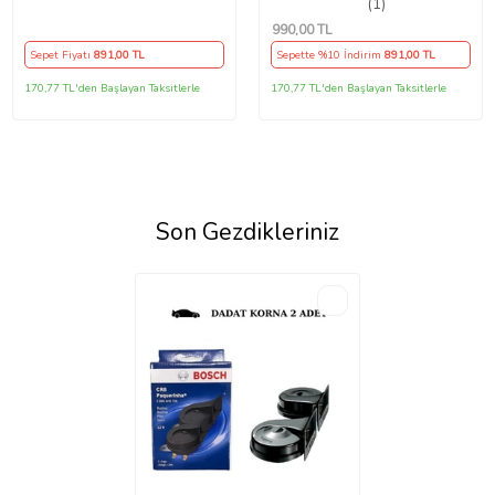
Nokta GRİ YÜZÜK)
38Cm
(1)
990
,00 TL
Sepet Fiyatı
891
,00 TL
Sepette %10 İndirim
891
,00 TL
170,77 TL'den Başlayan Taksitlerle
170,77 TL'den Başlayan Taksitlerle
Son Gezdikleriniz