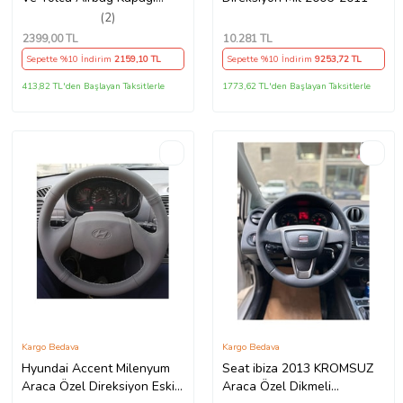
Takım (2009-2014) İthal
(2)
Üretim
2399
,00 TL
10.281
TL
Sepette %10 İndirim
2159
,10 TL
Sepette %10 İndirim
9253
,72 TL
413,82 TL'den Başlayan Taksitlerle
1773,62 TL'den Başlayan Taksitlerle
Kargo Bedava
Kargo Bedava
Hyundai Accent Milenyum
Seat ibiza 2013 KROMSUZ
Araca Özel Direksiyon Eski
Araca Özel Dikmeli