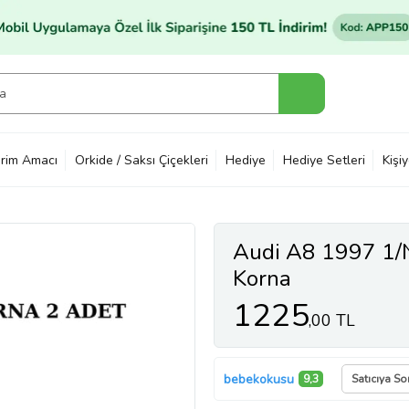
rim Amacı
Orkide / Saksı Çiçekleri
Hediye
Hediye Setleri
Kişi
Audi A8 1997 1/
Korna
1225
,00 TL
bebekokusu
9,3
Satıcıya So