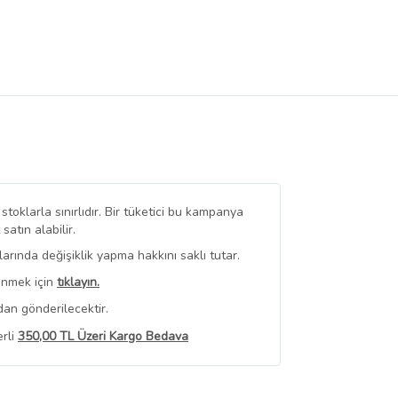
toklarla sınırlıdır. Bir tüketici bu kampanya
tın alabilir.
rında değişiklik yapma hakkını saklı tutar.
enmek için
tıklayın.
dan gönderilecektir.
erli
350,00 TL Üzeri Kargo Bedava
Görüntüle
yat bilgileri, satıcı tarafından