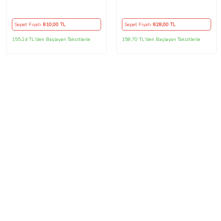
Kasa 2 Kollu
Direksiyon Kılıfı
Sepet Fiyatı
810
,00 TL
Sepet Fiyatı
828
,00 TL
155,24 TL'den Başlayan Taksitlerle
158,70 TL'den Başlayan Taksitlerle