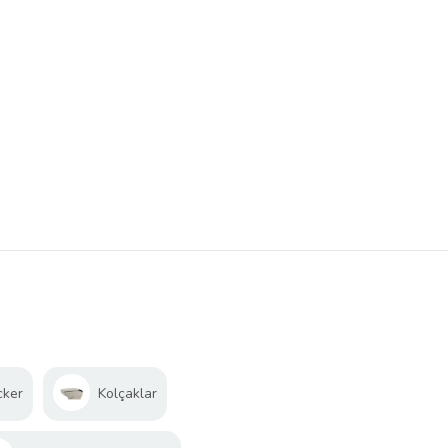
cker
Kolçaklar