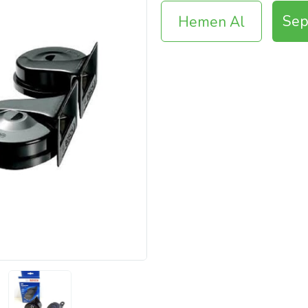
Sep
Hemen Al