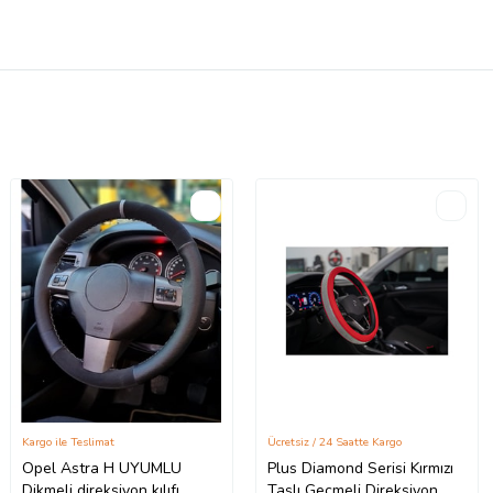
Kargo ile Teslimat
Ücretsiz / 24 Saatte Kargo
Opel Astra H UYUMLU
Plus Diamond Serisi Kırmızı
Dikmeli direksiyon kılıfı
Taşlı Geçmeli Direksiyon