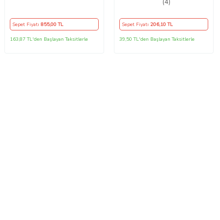
Direksiyon Kılıf Kokusuz Kılıf
(4)
Sepet Fiyatı
855
,00 TL
Sepet Fiyatı
206
,10 TL
163,87 TL'den Başlayan Taksitlerle
39,50 TL'den Başlayan Taksitlerle