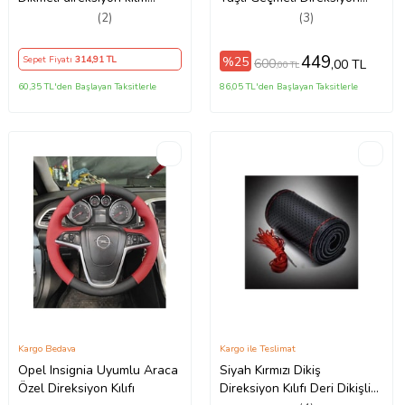
noktalı alkantra gri yüzüklü (
Kılıfı
(2)
(3)
38×10.5CM )
449
%25
Sepet Fiyatı
314
,91 TL
600
,00 TL
,00 TL
60,35 TL'den Başlayan Taksitlerle
86,05 TL'den Başlayan Taksitlerle
Kargo Bedava
Kargo ile Teslimat
Opel Insignia Uyumlu Araca
Siyah Kırmızı Dikiş
Özel Direksiyon Kılıfı
Direksiyon Kılıfı Deri Dikişli