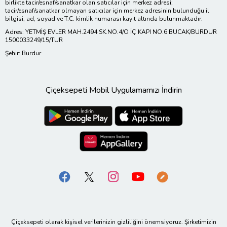
birlikte tacir/esnaf/sanatkar olan satıcılar için merkez adresi;
tacir/esnaf/sanatkar olmayan satıcılar için merkez adresinin bulunduğu il
bilgisi, ad, soyad ve T.C. kimlik numarası kayıt altında bulunmaktadır.
Adres: YETMİŞ EVLER MAH.2494 SK.NO.4/O İÇ KAPI NO.6 BUCAK/BURDUR
1500033249/15/TUR
Şehir: Burdur
Çiçeksepeti Mobil Uygulamamızı İndirin
Çiçeksepeti olarak kişisel verilerinizin gizliliğini önemsiyoruz. Şirketimizin