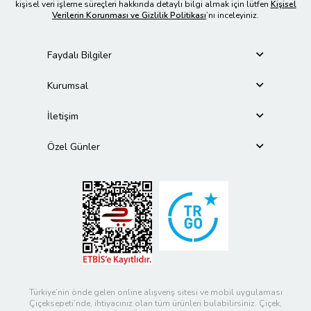
kişisel veri işleme süreçleri hakkında detaylı bilgi almak için lütfen
Kişisel
Verilerin Korunması ve Gizlilik Politikası
’nı inceleyiniz.
Faydalı Bilgiler
Kurumsal
İletişim
Özel Günler
Türkiye’nin önde gelen online alışveriş sitesi ve mobil uygulaması
Çiçeksepeti’nde, ihtiyacınız olan tüm ürünleri bulabilirsiniz. Çiçek,