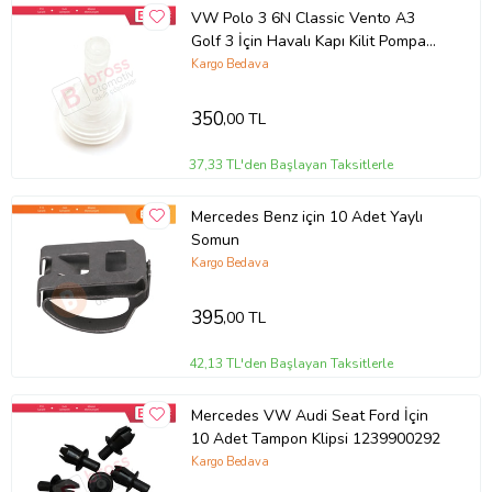
VW Polo 3 6N Classic Vento A3
Golf 3 İçin Havalı Kapı Kilit Pompa
Vakum Valf Diyafram Körüğü
Kargo Bedava
350
,00 TL
37,33 TL'den Başlayan Taksitlerle
Mercedes Benz için 10 Adet Yaylı
Somun
Kargo Bedava
395
,00 TL
42,13 TL'den Başlayan Taksitlerle
Mercedes VW Audi Seat Ford İçin
10 Adet Tampon Klipsi 1239900292
Kargo Bedava