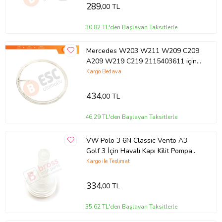
289
,00 TL
30,82 TL'den Başlayan Taksitlerle
Mercedes W203 W211 W209 C209
A209 W219 C219 2115403611 için
Kilometre Hız Gösterge Onarım
Kargo Bedava
Dişlisi
434
,00 TL
46,29 TL'den Başlayan Taksitlerle
VW Polo 3 6N Classic Vento A3
Golf 3 İçin Havalı Kapı Kilit Pompa
Vakum Valf Diyafram Körüğü
Kargo ile Teslimat
334
,00 TL
35,62 TL'den Başlayan Taksitlerle