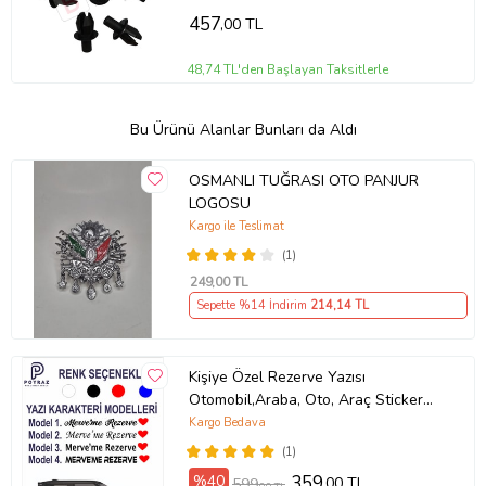
457
,00 TL
48,74 TL'den Başlayan Taksitlerle
Bu Ürünü Alanlar Bunları da Aldı
OSMANLI TUĞRASI OTO PANJUR
LOGOSU
Kargo ile Teslimat
(1)
249
,00 TL
Sepette %14 İndirim
214
,14 TL
Kişiye Özel Rezerve Yazısı
Otomobil,Araba, Oto, Araç Sticker
(Parlak Beyaz)
Kargo Bedava
(1)
%40
359
,00 TL
599