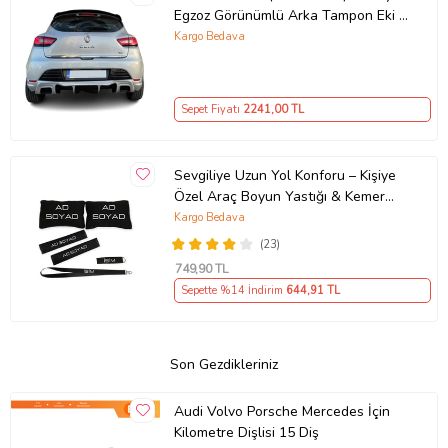
Egzoz Görünümlü Arka Tampon Eki -
Difüzör (Plastik)
Kargo Bedava
Sepet Fiyatı
2241
,00 TL
Sevgiliye Uzun Yol Konforu – Kişiye
Özel Araç Boyun Yastığı & Kemer
Pedi Hediye Seti
Kargo Bedava
(23)
749
,90 TL
Sepette %14 İndirim
644
,91 TL
Son Gezdikleriniz
Audi Volvo Porsche Mercedes İçin
Kilometre Dişlisi 15 Diş