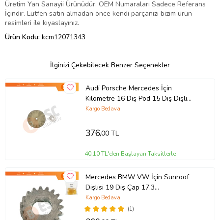
Üretim Yan Sanayii Ürünüdür, OEM Numaraları Sadece Referans
İçindir. Lütfen satın almadan önce kendi parçanızı bizim ürün
resimleri ile kıyaslayınız.
Ürün Kodu:
kcm12071343
İlginizi Çekebilecek Benzer Seçenekler
Audi Porsche Mercedes İçin
Kilometre 16 Diş Pod 15 Diş Dişli
Seti
Kargo Bedava
376
,00 TL
40,10 TL'den Başlayan Taksitlerle
Mercedes BMW VW İçin Sunroof
Dişlisi 19 Diş Çap 17.3
A2048201442
Kargo Bedava
(1)