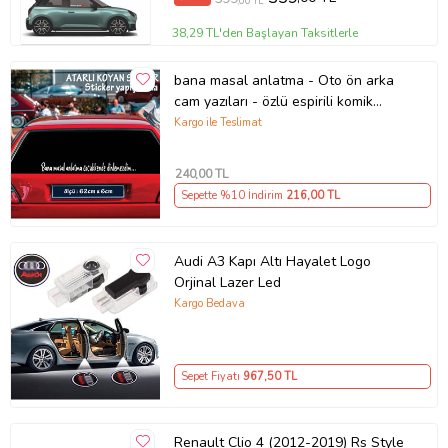
,00 TL
38,29 TL'den Başlayan Taksitlerle
bana masal anlatma - Oto ön arka
cam yazıları - özlü espirili komik
türkçe koyan sözler
Kargo ile Teslimat
240
,00 TL
Sepette %10 İndirim
216
,00 TL
Audi A3 Kapı Altı Hayalet Logo
Orjinal Lazer Led
Kargo Bedava
Sepet Fiyatı
967
,50 TL
Renault Clio 4 (2012-2019) Rs Style