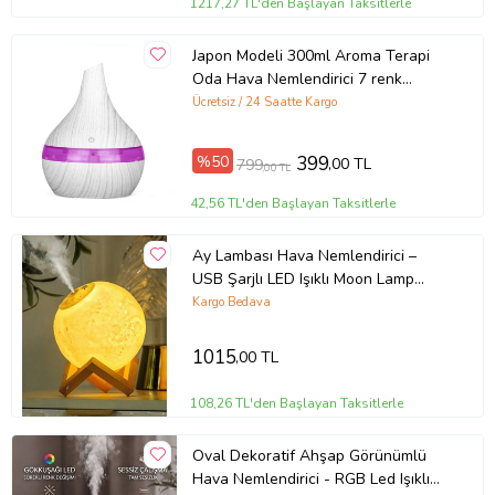
1217,27 TL'den Başlayan Taksitlerle
Japon Modeli 300ml Aroma Terapi
Oda Hava Nemlendirici 7 renk
Ultrasonik Ahşap Görünüm Led Işıklı
Ücretsiz / 24 Saatte Kargo
%50
399
,00 TL
799
,00 TL
42,56 TL'den Başlayan Taksitlerle
Ay Lambası Hava Nemlendirici –
USB Şarjlı LED Işıklı Moon Lamp
Humidifier Aromaterapi Buhar
Kargo Bedava
Difüzör (Çok Renkli)
1015
,00 TL
108,26 TL'den Başlayan Taksitlerle
Oval Dekoratif Ahşap Görünümlü
Hava Nemlendirici - RGB Led Işıklı