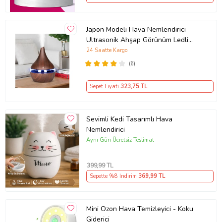
Japon Modeli Hava Nemlendirici
Ultrasonik Ahşap Görünüm Ledli
Koku 300ml Aroma
24 Saatte Kargo
(6)
Sepet Fiyatı
323
,75 TL
Sevimli Kedi Tasarımlı Hava
Nemlendirici
Aynı Gün Ücretsiz Teslimat
399
,99 TL
Sepette %8 İndirim
369
,99 TL
Mini Ozon Hava Temizleyici - Koku
Giderici