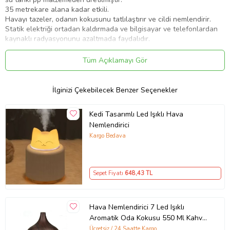
35 metrekare alana kadar etkili.
Havayı tazeler, odanın kokusunu tatlılaştırır ve cildi nemlendirir.
Statik elektriği ortadan kaldırmada ve bilgisayar ve telefonlardan
kaynaklı radyasyonunu azaltmada faydalıdır.
Aromaterapi yapmak, havayı nemlendirmek ve bakterileri
temizlemek için suya birkaç damla aromatik koku koyman yeterlidir.
Tüm Açıklamayı Gör
Zarif tasarımı ve kullanım alanı ile yoga ve meditasyon
stüdyolarında, evde, ofiste, spa, otel, vb. Yerlerde kullanıma
uygundur.
İlginizi Çekebilecek Benzer Seçenekler
Kedi Tasarımlı Led Işıklı Hava
Nemlendirici
Ürün Kodu:
kcm39972778
Kargo Bedava
Sepet Fiyatı
648
,43 TL
Hava Nemlendirici 7 Led Işıklı
Aromatik Oda Kokusu 550 Ml Kahve
Aroma Difüzörü Buhar (Koyu
Ücretsiz / 24 Saatte Kargo