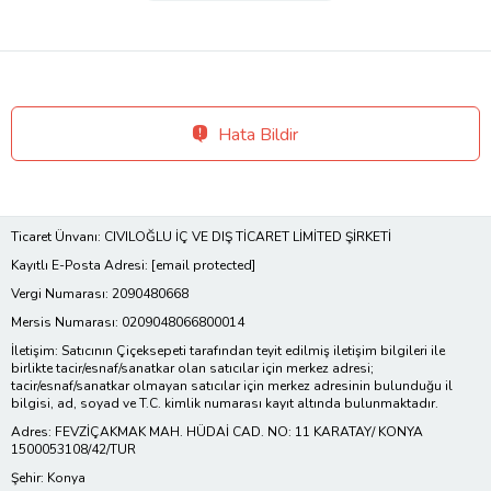
Hata Bildir
Ticaret Ünvanı: CIVILOĞLU İÇ VE DIŞ TİCARET LİMİTED ŞİRKETİ
Kayıtlı E-Posta Adresi:
[email protected]
Vergi Numarası: 2090480668
Mersis Numarası: 0209048066800014
İletişim: Satıcının Çiçeksepeti tarafından teyit edilmiş iletişim bilgileri ile
birlikte tacir/esnaf/sanatkar olan satıcılar için merkez adresi;
tacir/esnaf/sanatkar olmayan satıcılar için merkez adresinin bulunduğu il
bilgisi, ad, soyad ve T.C. kimlik numarası kayıt altında bulunmaktadır.
Adres: FEVZİÇAKMAK MAH. HÜDAİ CAD. NO: 11 KARATAY/ KONYA
1500053108/42/TUR
Şehir: Konya