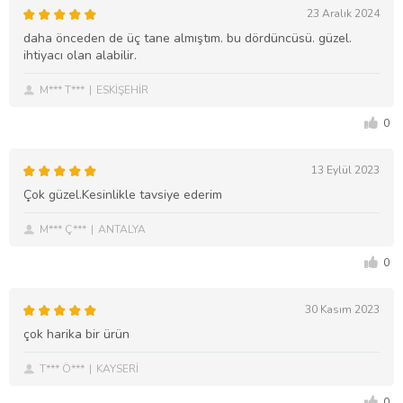
23 Aralık 2024
daha önceden de üç tane almıştım. bu dördüncüsü. güzel.
ihtiyacı olan alabilir.
M*** T***
ESKİŞEHİR
0
13 Eylül 2023
Çok güzel.Kesinlikle tavsiye ederim
M*** Ç***
ANTALYA
0
30 Kasım 2023
çok harika bir ürün
T*** Ö***
KAYSERİ
0