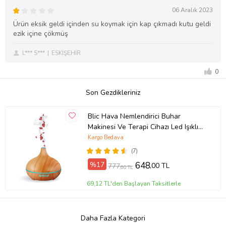
06 Aralık 2023
Ürün eksik geldi içinden su koymak için kap çıkmadı kutu geldi
ezik içine çökmüş
L*** S***
ESKİŞEHİR
0
Son Gezdikleriniz
Blic Hava Nemlendirici Buhar
Makinesi Ve Terapi Cihazı Led Işıklı
H223
Kargo Bedava
(7)
%17
648
,00 TL
777
,60 TL
69,12 TL'den Başlayan Taksitlerle
Daha Fazla Kategori