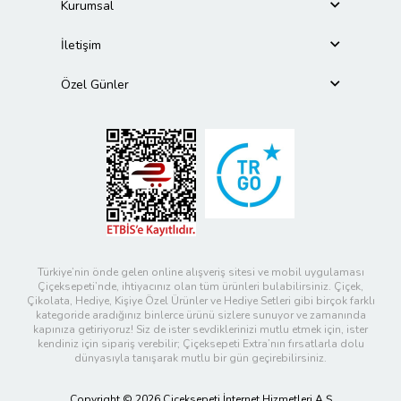
Kurumsal
İletişim
Özel Günler
Türkiye’nin önde gelen online alışveriş sitesi ve mobil uygulaması
Çiçeksepeti’nde, ihtiyacınız olan tüm ürünleri bulabilirsiniz. Çiçek,
Çikolata, Hediye, Kişiye Özel Ürünler ve Hediye Setleri gibi birçok farklı
kategoride aradığınız binlerce ürünü sizlere sunuyor ve zamanında
kapınıza getiriyoruz! Siz de ister sevdiklerinizi mutlu etmek için, ister
kendiniz için sipariş verebilir; Çiçeksepeti Extra’nın fırsatlarla dolu
dünyasıyla tanışarak mutlu bir gün geçirebilirsiniz.
Copyright © 2026 Çiçeksepeti İnternet Hizmetleri A.Ş