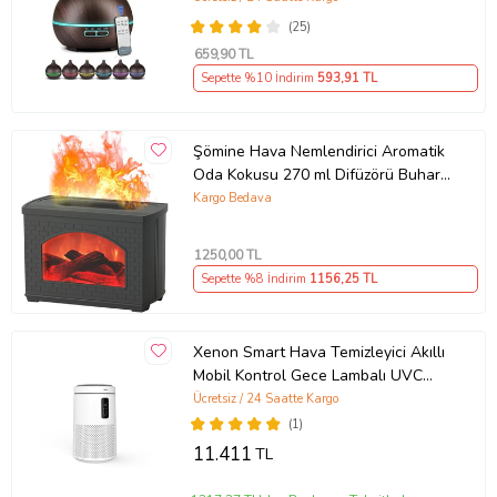
Kahverengi )
(25)
659
,90 TL
Sepette %10 İndirim
593
,91 TL
Şömine Hava Nemlendirici Aromatik
Oda Kokusu 270 ml Difüzörü Buhar
makinası (Ekru-Siyah)
Kargo Bedava
1250
,00 TL
Sepette %8 İndirim
1156
,25 TL
Xenon Smart Hava Temizleyici Akıllı
Mobil Kontrol Gece Lambalı UVC
Sessiz (X7421) (Beyaz)
Ücretsiz / 24 Saatte Kargo
(1)
11.411
TL