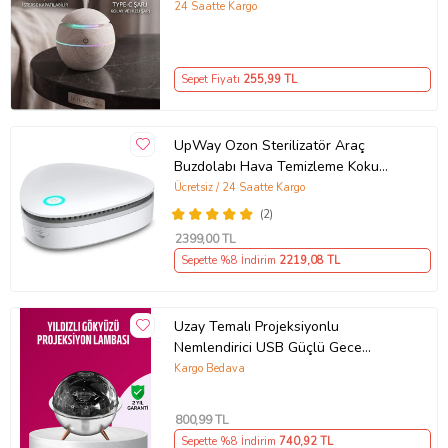
Ultrasonik Buhar Makinesi Aroma
24 Saatte Kargo
Koku Difüzörü (150 ml, Type-C)
Sepet Fiyatı
255
,99 TL
UpWay Ozon Sterilizatör Araç
Buzdolabı Hava Temizleme Koku
Giderici Dezenfeksiyon Cihazı
Ücretsiz / 24 Saatte Kargo
(2)
2399
,00 TL
Sepette %8 İndirim
2219
,08 TL
Uzay Temalı Projeksiyonlu
Nemlendirici USB Güçlü Gece
Lambası
Kargo Bedava
800
,99 TL
Sepette %8 İndirim
740
,92 TL