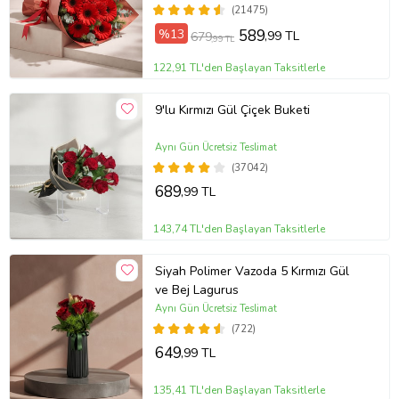
(21475)
%13
589
,99 TL
679
,99 TL
122,91 TL'den Başlayan Taksitlerle
9'lu Kırmızı Gül Çiçek Buketi
Aynı Gün Ücretsiz Teslimat
(37042)
689
,99 TL
143,74 TL'den Başlayan Taksitlerle
Siyah Polimer Vazoda 5 Kırmızı Gül
ve Bej Lagurus
Aynı Gün Ücretsiz Teslimat
(722)
649
,99 TL
135,41 TL'den Başlayan Taksitlerle