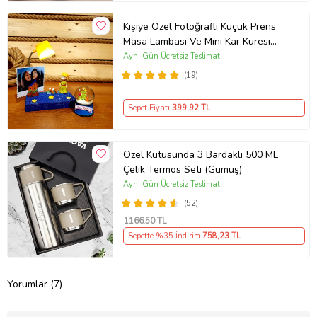
Kişiye Özel Fotoğraflı Küçük Prens
Masa Lambası Ve Mini Kar Küresi
Hediye Seti
Aynı Gün Ücretsiz Teslimat
(19)
Sepet Fiyatı
399
,92 TL
Özel Kutusunda 3 Bardaklı 500 ML
Çelik Termos Seti (Gümüş)
Aynı Gün Ücretsiz Teslimat
(52)
1166
,50 TL
Sepette %35 İndirim
758
,23 TL
Yorumlar (7)