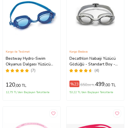
Kargo ile Teslimat
Kargo Bedava
Bestway Hydro-Swim
Decathlon Nabaiji Yüzücü
Okyanus Dalgası Yüzücü
Gözlüğü - Standart Boy -
Gözlüğü Mavi Siyah Pembe
Gri - 100 Ready BUĞU
(7)
(4)
(Mavi)
YAPMAZ ORJİNAL
499
120
%23
650
,00 TL
,00 TL
,00 TL
12,79 TL'den Başlayan Taksitlerle
53,22 TL'den Başlayan Taksitlerle