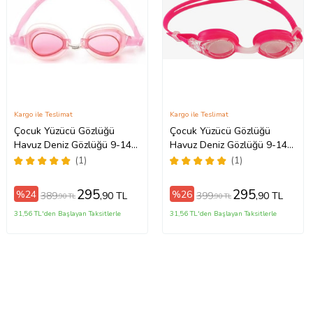
Kargo ile Teslimat
Kargo ile Teslimat
Çocuk Yüzücü Gözlüğü
Çocuk Yüzücü Gözlüğü
Havuz Deniz Gözlüğü 9-14
Havuz Deniz Gözlüğü 9-14
yaş (Pembe)
yaş (Kırmızı)
(1)
(1)
295
295
%24
%26
389
399
,90 TL
,90 TL
,90 TL
,90 TL
31,56 TL'den Başlayan Taksitlerle
31,56 TL'den Başlayan Taksitlerle