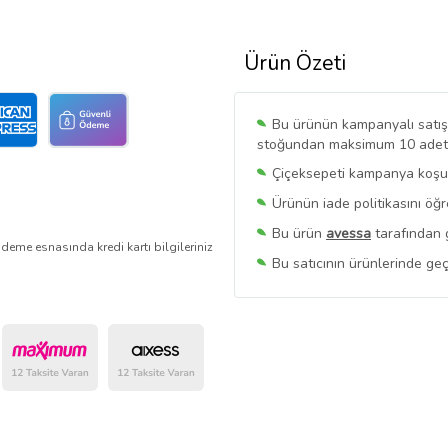
Ürün Özeti
Bu ürünün kampanyalı satışı 
stoğundan maksimum 10 adet sa
Çiçeksepeti kampanya koşull
Ürünün iade politikasını öğ
Bu ürün
avessa
tarafından g
deme esnasında kredi kartı bilgileriniz
Bu satıcının ürünlerinde geç
Bu Satıcının
Tüm Ürünlerini
Ürün sayfasında gördüğünüz f
belirlenmektedir.