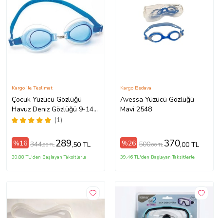
Kargo ile Teslimat
Kargo Bedava
Çocuk Yüzücü Gözlüğü
Avessa Yüzücü Gözlüğü
Havuz Deniz Gözlüğü 9-14
Mavi 2548
yaş (Mavi)
(1)
289
370
%16
%26
344
500
,50 TL
,00 TL
,00 TL
,00 TL
30,88 TL'den Başlayan Taksitlerle
39,46 TL'den Başlayan Taksitlerle