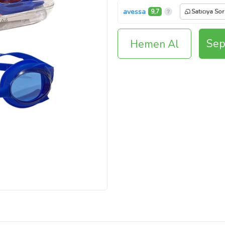
avessa
9,7
Satıcıya Sor
Sep
Hemen Al