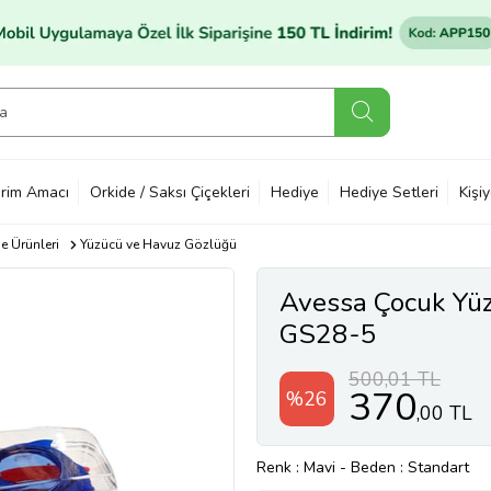
rim Amacı
Orkide / Saksı Çiçekleri
Hediye
Hediye Setleri
Kişi
e Ürünleri
Yüzücü ve Havuz Gözlüğü
Avessa Çocuk Yüz
GS28-5
500,01 TL
370
%26
,00 TL
Renk
: Mavi
-
Beden
: Standart