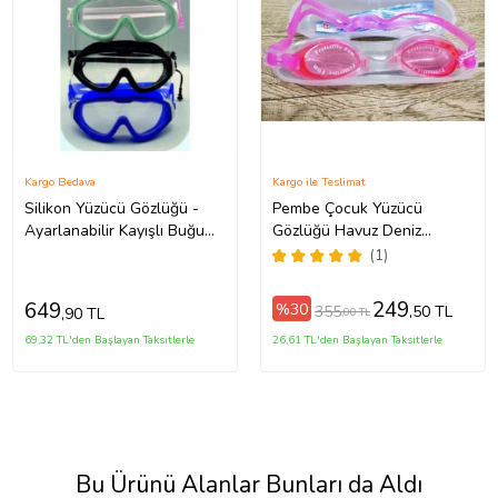
Kargo Bedava
Kargo ile Teslimat
Silikon Yüzücü Gözlüğü -
Pembe Çocuk Yüzücü
Ayarlanabilir Kayışlı Buğu
Gözlüğü Havuz Deniz
Yapmaz Su Sızdırmaz Havuz
Gözlüğü 9-14 yaş
(1)
Gözlüğü
249
649
%30
355
,50 TL
,90 TL
,00 TL
69,32 TL'den Başlayan Taksitlerle
26,61 TL'den Başlayan Taksitlerle
Bu Ürünü Alanlar Bunları da Aldı