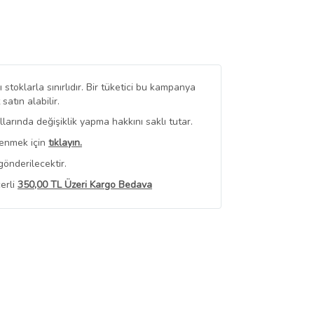
stoklarla sınırlıdır. Bir tüketici bu kampanya
tın alabilir.
arında değişiklik yapma hakkını saklı tutar.
renmek için
tıklayın.
önderilecektir.
erli
350,00 TL Üzeri Kargo Bedava
 Görüntüle
iyat bilgileri, satıcı tarafından