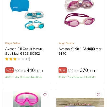
Kargo Bedava
Kargo Bedava
Avessa 2’li Çocuk Havuz
Avessa Yüzücü Gözlüğü Mor
Seti Mavi GS28-SC502
9140
(1)
440
370
%27
%26
600
500
,00 TL
,00 TL
,00 TL
,00 TL
46,93 TL'den Başlayan Taksitlerle
39,46 TL'den Başlayan Taksitlerle