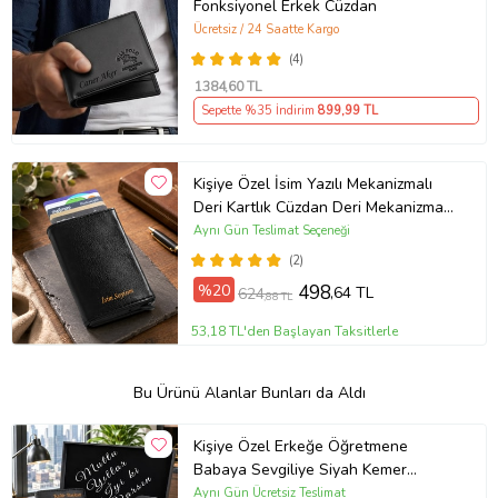
Fonksiyonel Erkek Cüzdan
Ücretsiz / 24 Saatte Kargo
(4)
1384
,60 TL
Sepette %35 İndirim
899
,99 TL
Kişiye Özel İsim Yazılı Mekanizmalı
Deri Kartlık Cüzdan Deri Mekanizmalı
Cüzdan
Aynı Gün Teslimat Seçeneği
(2)
%20
498
,64 TL
624
,88 TL
53,18 TL'den Başlayan Taksitlerle
Bu Ürünü Alanlar Bunları da Aldı
Kişiye Özel Erkeğe Öğretmene
Babaya Sevgiliye Siyah Kemer
Cüzdan Çakmak Seti Hediye Seti
Aynı Gün Ücretsiz Teslimat