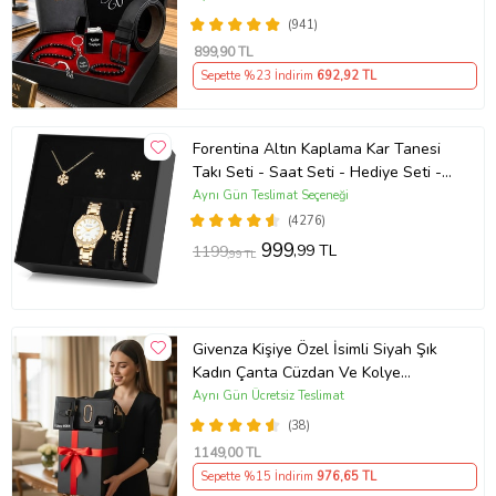
(941)
899
,90 TL
Sepette %23 İndirim
692
,92 TL
Forentina Altın Kaplama Kar Tanesi
Takı Seti - Saat Seti - Hediye Seti -
PS1081
Aynı Gün Teslimat Seçeneği
(4276)
999
,99 TL
1199
,99 TL
Givenza Kişiye Özel İsimli Siyah Şık
Kadın Çanta Cüzdan Ve Kolye
Hediyeli & Hediye Kutusu Seti
Aynı Gün Ücretsiz Teslimat
(D.Siyah)
(38)
1149
,00 TL
Sepette %15 İndirim
976
,65 TL