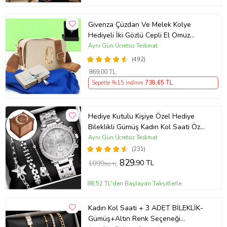
Givenza Çüzdan Ve Melek Kolye
Hediyeli İki Gözlü Cepli El Omuz
Çanta (Krem)
Aynı Gün Ücretsiz Teslimat
(492)
869
,00 TL
Sepette %15 İndirim
738
,65 TL
Hediye Kutulu Kişiye Özel Hediye
Bileklikli Gümüş Kadın Kol Saati Özel
Kutusunda (Gümüş)
Aynı Gün Ücretsiz Teslimat
(231)
829
,90 TL
1099
,90 TL
88,52 TL'den Başlayan Taksitlerle
Kadın Kol Saati + 3 ADET BİLEKLİK-
Gümüş+Altın Renk Seçeneği