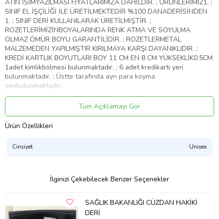
ATIN İSİMYAZILMASI FİYATLARIMIZA DAHİLDİR. ; ÜRÜNLERİMİZ1. ;
SINIF EL İŞÇİLİĞİ İLE ÜRETİLMEKTEDİR %100 DANADERİSİNDEN
1. ; SINIF DERİ KULLANILARAK ÜRETİLMİŞTİR. ;
ROZETLERİMİZİNBOYALARINDA RENK ATMA VE SOYULMA
OLMAZ ÖMÜR BOYU GARANTİLİDİR. ; ROZETLERMETAL
MALZEMEDEN YAPILMIŞTIR KIRILMAYA KARŞI DAYANIKLIDIR. ;
KREDİ KARTLIK BOYUTLARI BOY 11 CM EN 8 CM YÜKSEKLİK0.5CM
1adet kimlikbölmesi bulunmaktadır. ; 6 adet kredikartı yeri
bulunmaktadır. ; Üstte tarafında ayrı para koyma
yeribulunmaktadır.;
Ürün Kodu:
kcm67211130
Tüm Açıklamayı Gör
Ürün Özellikleri
Cinsiyet
Unisex
İlginizi Çekebilecek Benzer Seçenekler
SAĞLIK BAKANLIĞI CÜZDAN HAKİKİ
DERİ