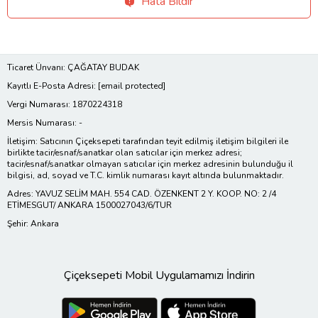
Hata Bildir
Ticaret Ünvanı: ÇAĞATAY BUDAK
Kayıtlı E-Posta Adresi:
[email protected]
Vergi Numarası: 1870224318
Mersis Numarası: -
İletişim: Satıcının Çiçeksepeti tarafından teyit edilmiş iletişim bilgileri ile
birlikte tacir/esnaf/sanatkar olan satıcılar için merkez adresi;
tacir/esnaf/sanatkar olmayan satıcılar için merkez adresinin bulunduğu il
bilgisi, ad, soyad ve T.C. kimlik numarası kayıt altında bulunmaktadır.
Adres: YAVUZ SELİM MAH. 554 CAD. ÖZENKENT 2 Y. KOOP. NO: 2 /4
ETİMESGUT/ ANKARA 1500027043/6/TUR
Şehir: Ankara
Çiçeksepeti Mobil Uygulamamızı İndirin