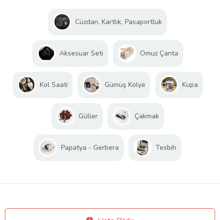
Cüzdan, Kartlık, Pasaportluk
Aksesuar Seti
Omuz Çanta
Kol Saati
Gümüş Kolye
Kupa
Güller
Çakmak
Papatya - Gerbera
Tesbih