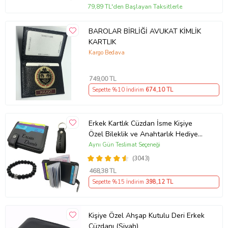
79,89 TL'den Başlayan Taksitlerle
BAROLAR BİRLİĞİ AVUKAT KİMLİK
KARTLIK
Kargo Bedava
749
,00 TL
Sepette %10 İndirim
674
,10 TL
Erkek Kartlık Cüzdan İsme Kişiye
Özel Bileklik ve Anahtarlık Hediye
(Siyah)
Aynı Gün Teslimat Seçeneği
(3043)
468
,38 TL
Sepette %15 İndirim
398
,12 TL
Kişiye Özel Ahşap Kutulu Deri Erkek
Cüzdanı (Siyah)