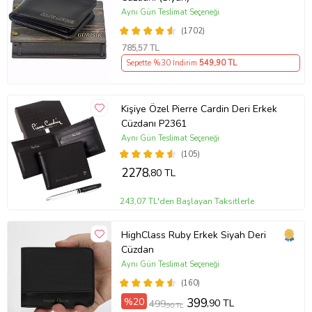
Aynı Gün Teslimat Seçeneği
(1702)
785
,57 TL
Sepette %30 İndirim
549
,90 TL
Kişiye Özel Pierre Cardin Deri Erkek
Cüzdanı P2361
Aynı Gün Teslimat Seçeneği
(105)
2278
,80 TL
243,07 TL'den Başlayan Taksitlerle
HighClass Ruby Erkek Siyah Deri
Cüzdan
Aynı Gün Teslimat Seçeneği
(160)
%20
399
,90 TL
499
,90 TL