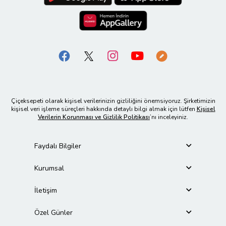
Çiçeksepeti olarak kişisel verilerinizin gizliliğini önemsiyoruz. Şirketimizin
kişisel veri işleme süreçleri hakkında detaylı bilgi almak için lütfen
Kişisel
Verilerin Korunması ve Gizlilik Politikası
’nı inceleyiniz.
Faydalı Bilgiler
Kurumsal
İletişim
Özel Günler