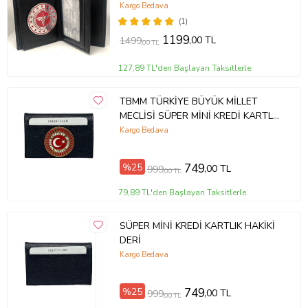
Kargo Bedava
(1)
1199
,00 TL
1499
,00 TL
127,89 TL'den Başlayan Taksitlerle
TBMM TÜRKİYE BÜYÜK MİLLET
MECLİSİ SÜPER MİNİ KREDİ KARTLIK
HAKİKİ DERİ
Kargo Bedava
%25
749
,00 TL
999
,00 TL
79,89 TL'den Başlayan Taksitlerle
SÜPER MİNİ KREDİ KARTLIK HAKİKİ
DERİ
Kargo Bedava
%25
749
,00 TL
999
,00 TL