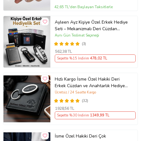
42,65 TL'den Başlayan Taksitlerle
Ayleen Ayz Kişiye Özel Erkek Hediye
Seti – Mekanizmalı Deri Cüzdan
Kartlık, Çelik Bileklik ve Anahtarlık
Aynı Gün Teslimat Seçeneği
(Siyah)
(3)
562
,38 TL
Sepette %15 İndirim
478
,02 TL
Hızlı Kargo İsme Özel Hakiki Deri
Erkek Cüzdan ve Anahtarlık Hediye
Seti, Sevgiliye, Eşe, Babaya,
Ücretsiz / 24 Saatte Kargo
Arkadaşa Kişiye Özel Hediye
(32)
1928
,56 TL
Sepette %30 İndirim
1349
,99 TL
İsme Özel Hakiki Deri Çok