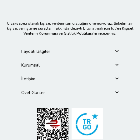
Çiçeksepeti olarak kişisel verilerinizin gizliliğini önemsiyoruz. Şirketimizin
kişisel veri işleme süreçleri hakkında detaylı bilgi almak için lütfen
Kişisel
Verilerin Korunması ve Gizlilik Politikası
’nı inceleyiniz.
Faydalı Bilgiler
Kurumsal
İletişim
Özel Günler