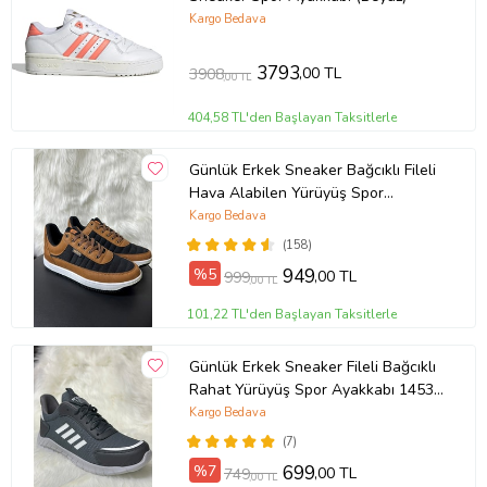
Kargo Bedava
3793
,00 TL
3908
,00 TL
404,58 TL'den Başlayan Taksitlerle
Günlük Erkek Sneaker Bağcıklı Fileli
Hava Alabilen Yürüyüş Spor
Ayakkabısı 013 (Siyah - Taba)
Kargo Bedava
(Siyah-Taba)
(158)
%5
949
,00 TL
999
,00 TL
101,22 TL'den Başlayan Taksitlerle
Günlük Erkek Sneaker Fileli Bağcıklı
Rahat Yürüyüş Spor Ayakkabı 1453
(Füme - Beyaz)
Kargo Bedava
(7)
%7
699
,00 TL
749
,00 TL