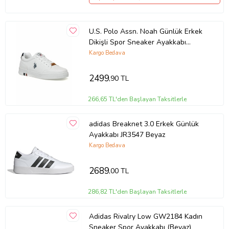
U.S. Polo Assn. Noah Günlük Erkek
Dikişli Spor Sneaker Ayakkabı
(Beyaz)
Kargo Bedava
2499
,90 TL
266,65 TL'den Başlayan Taksitlerle
adidas Breaknet 3.0 Erkek Günlük
Ayakkabı JR3547 Beyaz
Kargo Bedava
2689
,00 TL
286,82 TL'den Başlayan Taksitlerle
Adidas Rivalry Low GW2184 Kadın
Sneaker Spor Ayakkabı (Beyaz)