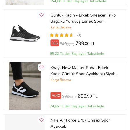
154,66 TL'den Başlayan Taksitlerle
Günlük Kadın - Erkek Sneaker Triko
Bağcıklı Yürüyüş Esnek Spor
Ayakkabı 249 (SIYAHBEYAZ-SIYAH)
Kargo Bedava
(21)
%6
799
,00 TL
849
,00 TL
85,22 TL'den Başlayan Taksitlerle
Khayt New Master Rahat Erkek
Kadın Günlük Spor Ayakkabı (Siyah -
Beyaz)
Kargo Bedava
%30
699
,90 TL
999
,90 TL
74,65 TL'den Başlayan Taksitlerle
Nike Air Force 1 '07 Unisex Spor
Ayakkabı