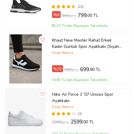
(21)
%6
799
,00 TL
849
,00 TL
85,22 TL'den Başlayan Taksitlerle
Khayt New Master Rahat Erkek
Kadın Günlük Spor Ayakkabı (Siyah -
Beyaz)
Kargo Bedava
%30
699
,90 TL
999
,90 TL
74,65 TL'den Başlayan Taksitlerle
Nike Air Force 1 '07 Unisex Spor
Ayakkabı
Kargo Bedava
(3)
2599
,00 TL
6999
,00 TL