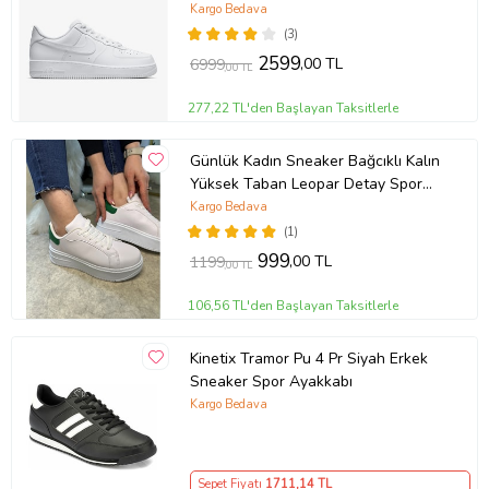
Kargo Bedava
(3)
2599
,00 TL
6999
,00 TL
277,22 TL'den Başlayan Taksitlerle
Günlük Kadın Sneaker Bağcıklı Kalın
Yüksek Taban Leopar Detay Spor
Ayakkabı 065 (Beyaz - Yeşil)
Kargo Bedava
(1)
999
,00 TL
1199
,00 TL
106,56 TL'den Başlayan Taksitlerle
Kinetix Tramor Pu 4 Pr Siyah Erkek
Sneaker Spor Ayakkabı
Kargo Bedava
Sepet Fiyatı
1711
,14 TL