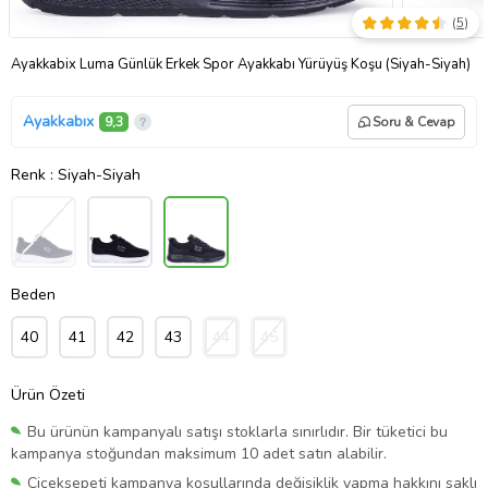
(
5
)
Ayakkabix Luma Günlük Erkek Spor Ayakkabı Yürüyüş Koşu (Siyah-Siyah)
Ayakkabıx
9,3
Soru & Cevap
Renk
: Siyah-Siyah
Beden
40
41
42
43
44
45
Ürün Özeti
Bu ürünün kampanyalı satışı stoklarla sınırlıdır. Bir tüketici bu
kampanya stoğundan maksimum 10 adet satın alabilir.
Çiçeksepeti kampanya koşullarında değişiklik yapma hakkını saklı