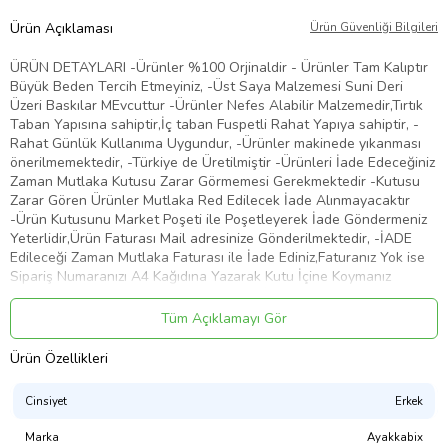
Ürün Açıklaması
Ürün Güvenliği Bilgileri
ÜRÜN DETAYLARI -Ürünler %100 Orjinaldir - Ürünler Tam Kalıptır
Büyük Beden Tercih Etmeyiniz, -Üst Saya Malzemesi Suni Deri
Üzeri Baskılar MEvcuttur -Ürünler Nefes Alabilir Malzemedir,Tırtık
Taban Yapısına sahiptir,İç taban Fuspetli Rahat Yapıya sahiptir, -
Rahat Günlük Kullanıma Uygundur, -Ürünler makinede yıkanması
önerilmemektedir, -Türkiye de Üretilmiştir -Ürünleri İade Edeceğiniz
Zaman Mutlaka Kutusu Zarar Görmemesi Gerekmektedir -Kutusu
Zarar Gören Ürünler Mutlaka Red Edilecek İade Alınmayacaktır
-Ürün Kutusunu Market Poşeti ile Poşetleyerek İade Göndermeniz
Yeterlidir,Ürün Faturası Mail adresinize Gönderilmektedir, -İADE
Edileceği Zaman Mutlaka Faturası ile İade Ediniz,Faturanız Yok ise
Sipariş Numaranızı A4 Kağıdına Yazarak Kutu İçine Koymanız
Yeterlidir, ,Sipariş Numaranız Yazmadan İade Etmeniz Durumunda
Ücret İade Süreciniz Uzayacaktır -Adınıza Fatura
Tüm Açıklamayı Gör
Edilmektedir,Faturanız Mail Adresinize Gönderilecektir,Ürün İle
Fatura Gönderimi Yapılmaktadır,Tarafınıza Ulaşan Paketin üzerinde
Ürün Özellikleri
Faturası Bulunmaktadır,
Ürün Kodu:
kcm97613850
Cinsiyet
Erkek
Marka
Ayakkabix