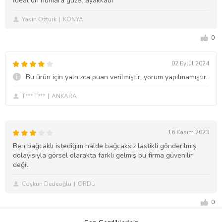
İdeal on numara güzel ayakkabı
Yasin Öztürk
KONYA
0
02 Eylül 2024
Bu ürün için yalnızca puan verilmiştir, yorum yapılmamıştır.
T*** T***
ANKARA
16 Kasım 2023
Ben bağcaklı istediğim halde bağcaksız lastikli gönderilmiş
dolayısıyla görsel olarakta farklı gelmiş bu firma güvenilir
değil
Coşkun Dedeoğlu
ORDU
0