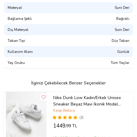
Materyal
Suni Deri
Bağlama Şekli
Bağcıklı
Dış Materyal
Suni Deri
Taban Tipi
Düz Taban
Kullanım Alanı
Günlük
Yaş Grubu
Tüm Yaşlar
İlginizi Çekebilecek Benzer Seçenekler
Nike Dunk Low Kadın/Erkek Unisex
Sneaker Beyaz Mavi İkonik Model
10+ Renk Seçeneği (Beyaz)
Kargo Bedava
(3)
1449
,99 TL