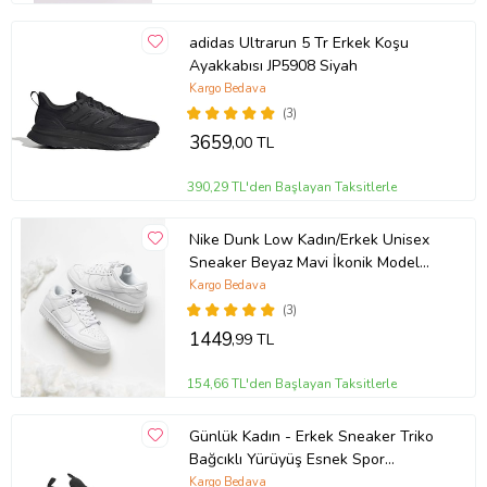
adidas Ultrarun 5 Tr Erkek Koşu
Ayakkabısı JP5908 Siyah
Kargo Bedava
(3)
3659
,00 TL
390,29 TL'den Başlayan Taksitlerle
Nike Dunk Low Kadın/Erkek Unisex
Sneaker Beyaz Mavi İkonik Model
10+ Renk Seçeneği (Beyaz)
Kargo Bedava
(3)
1449
,99 TL
154,66 TL'den Başlayan Taksitlerle
Günlük Kadın - Erkek Sneaker Triko
Bağcıklı Yürüyüş Esnek Spor
Ayakkabı 249 (SIYAHBEYAZ-SIYAH)
Kargo Bedava