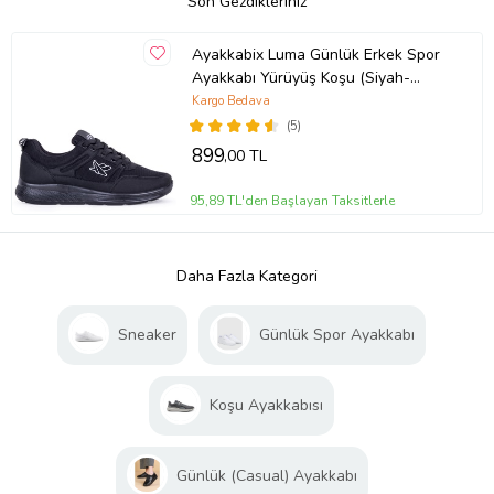
Son Gezdikleriniz
Ayakkabix Luma Günlük Erkek Spor
Ayakkabı Yürüyüş Koşu (Siyah-
Siyah)
Kargo Bedava
(5)
899
,00 TL
95,89 TL'den Başlayan Taksitlerle
Daha Fazla Kategori
Sneaker
Günlük Spor Ayakkabı
Koşu Ayakkabısı
Günlük (Casual) Ayakkabı