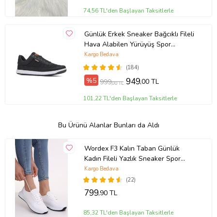
74,56 TL'den Başlayan Taksitlerle
Günlük Erkek Sneaker Bağcıklı Fileli
Hava Alabilen Yürüyüş Spor
Ayakkabısı 013 (Siyah - Beyaz)
Kargo Bedava
(184)
%5
949
,00 TL
999
,00 TL
101,22 TL'den Başlayan Taksitlerle
Bu Ürünü Alanlar Bunları da Aldı
Wordex F3 Kalın Taban Günlük
Kadın Fileli Yazlık Sneaker Spor
Ayakkabı (Beyaz)
Kargo Bedava
(22)
799
,90 TL
85,32 TL'den Başlayan Taksitlerle