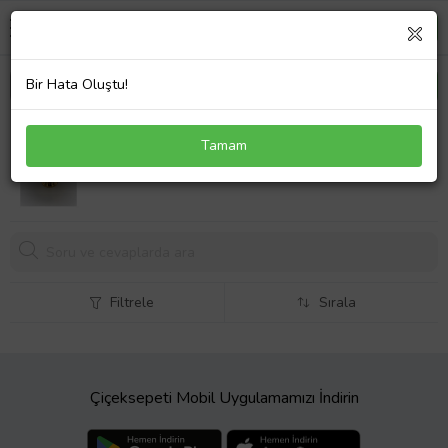
Bir Hata Oluştu!
Ayaklı Yuvarlak Kelebekli Gold Kek, Kurabiye ve
Tamam
Pasta Sunum Tabağı, Tepsisi
Filtrele
Sırala
Çiçeksepeti Mobil Uygulamamızı İndirin