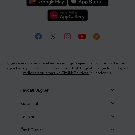
Çiçeksepeti olarak kişisel verilerinizin gizliliğini önemsiyoruz. Şirketimizin
kişisel veri işleme süreçleri hakkında detaylı bilgi almak için lütfen
Kişisel
Verilerin Korunması ve Gizlilik Politikası
’nı inceleyiniz.
Faydalı Bilgiler
Kurumsal
İletişim
Özel Günler