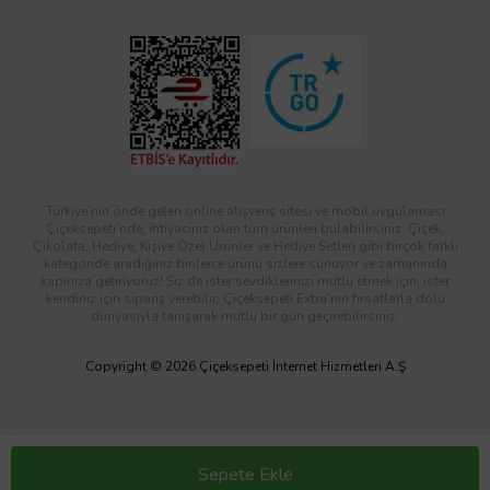
Türkiye’nin önde gelen online alışveriş sitesi ve mobil uygulaması
Çiçeksepeti’nde, ihtiyacınız olan tüm ürünleri bulabilirsiniz. Çiçek,
Çikolata, Hediye, Kişiye Özel Ürünler ve Hediye Setleri gibi birçok farklı
kategoride aradığınız binlerce ürünü sizlere sunuyor ve zamanında
kapınıza getiriyoruz! Siz de ister sevdiklerinizi mutlu etmek için, ister
kendiniz için sipariş verebilir; Çiçeksepeti Extra’nın fırsatlarla dolu
dünyasıyla tanışarak mutlu bir gün geçirebilirsiniz.
Copyright © 2026 Çiçeksepeti İnternet Hizmetleri A.Ş
Sepete Ekle