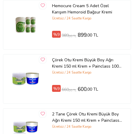
Hemocure Cream 5 Adet Özel
Karışıım Hemoroid Bağsur Kremi
Ücretsiz / 24 Saatte Kargo
%9
899
,00 TL
989
,00 TL
Çörek Otu Kremi Büyük Boy Ağrı
Kremi 150 ml Krem + Painclass 100
ml Kuyruk Yağı Kremi / Kas Diz Dirsek
Ücretsiz / 24 Saatte Kargo
Sırt Bel İskelet Eklem Ağrılarına
Masaj Seti
%9
600
,00 TL
660
,00 TL
2 Tane Çörek Otu Kremi Büyük Boy
Ağrı Kremi 150 ml Krem + Painclass
100 ml Kuyruk Yağı Kremi / Kas Diz
Ücretsiz / 24 Saatte Kargo
Dirsek Sırt Bel İskelet Eklem