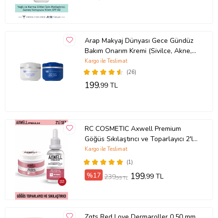
Arap Makyaj Dünyası Gece Gündüz
Bakım Onarım Kremi (Sivilce, Akne,
Leke Kremi)
Kargo ile Teslimat
(26)
199
,99 TL
RC COSMETIC Axwell Premium
Göğüs Sıkılaştırıcı ve Toparlayıcı 2'li
Göğüs Bakım Seti (Serum 30ml+
Kargo ile Teslimat
Krem 100ml)
(1)
%17
199
,99 TL
239
,99 TL
Zgts Red Love Dermaroller 0.50 mm