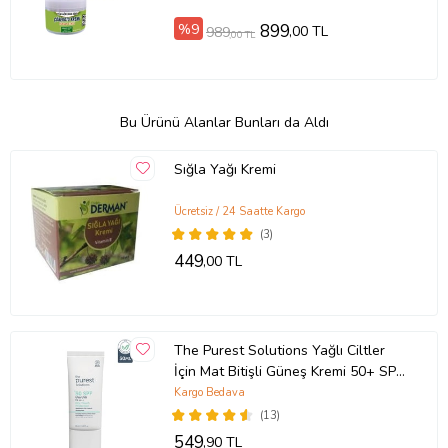
Ağrılarına Masaj Seti
%9
899
,00 TL
989
,00 TL
Bu Ürünü Alanlar Bunları da Aldı
Sığla Yağı Kremi
Ücretsiz / 24 Saatte Kargo
(3)
449
,00 TL
The Purest Solutions Yağlı Ciltler
İçin Mat Bitişli Güneş Kremi 50+ SPF
Dry-Touch Protection - Mattifier &
Kargo Bedava
Oil Control Moisturizer
(13)
549
,90 TL