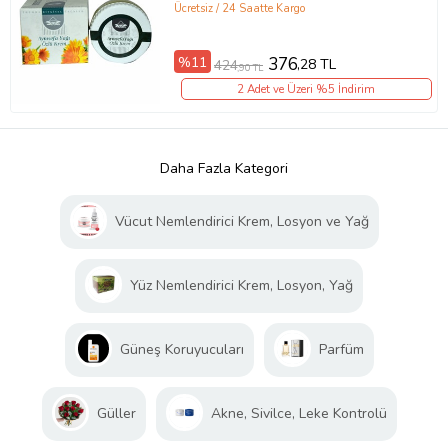
Ücretsiz / 24 Saatte Kargo
%11
376
,28 TL
424
,90 TL
2 Adet ve Üzeri %5 İndirim
Daha Fazla Kategori
Vücut Nemlendirici Krem, Losyon ve Yağ
Yüz Nemlendirici Krem, Losyon, Yağ
Güneş Koruyucuları
Parfüm
Güller
Akne, Sivilce, Leke Kontrolü