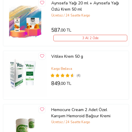
Aynısefa Yağı 20 ml + Aynısefa Yağı
Themra Aynısefa Yağı Özlü Bitkisel Krem 50 cc Ürünü Açıklaması:
Özlü Krem 50 ml
Ücretsiz / 24 Saatte Kargo
THEMRA AYNISEFA YAĞI ÖZLÜ BİTKİSEL KREM
587
,00 TL
3 Al 2 Öde
Ürün Kodu:
kc4221589
Vitilex Krem 50 g
Kargo Bedava
(4)
849
,00 TL
Hemocure Cream 2 Adet Özel
Karışıım Hemoroid Bağsur Kremi
Ücretsiz / 24 Saatte Kargo