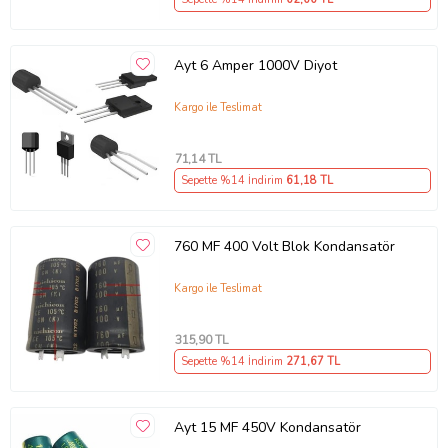
Ayt 6 Amper 1000V Diyot
Kargo ile Teslimat
71
,14 TL
Sepette %14 İndirim
61
,18 TL
760 MF 400 Volt Blok Kondansatör
Kargo ile Teslimat
315
,90 TL
Sepette %14 İndirim
271
,67 TL
Ayt 15 MF 450V Kondansatör