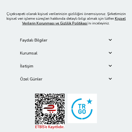
Çiçeksepeti olarak kişisel verilerinizin gizliliğini önemsiyoruz. Şirketimizin
kişisel veri işleme süreçleri hakkında detaylı bilgi almak için lütfen
Kişisel
Verilerin Korunması ve Gizlilik Politikası
’nı inceleyiniz.
Faydalı Bilgiler
Kurumsal
İletişim
Özel Günler