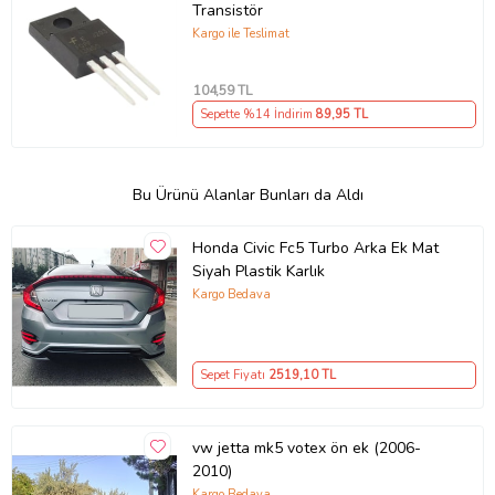
Transistör
Kargo ile Teslimat
104
,59 TL
Sepette %14 İndirim
89
,95 TL
Bu Ürünü Alanlar Bunları da Aldı
Honda Civic Fc5 Turbo Arka Ek Mat
Siyah Plastik Karlık
Kargo Bedava
Sepet Fiyatı
2519
,10 TL
vw jetta mk5 votex ön ek (2006-
2010)
Kargo Bedava