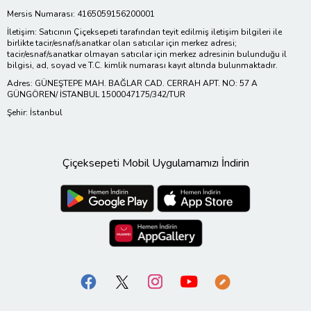
Mersis Numarası: 4165059156200001
İletişim: Satıcının Çiçeksepeti tarafından teyit edilmiş iletişim bilgileri ile
birlikte tacir/esnaf/sanatkar olan satıcılar için merkez adresi;
tacir/esnaf/sanatkar olmayan satıcılar için merkez adresinin bulunduğu il
bilgisi, ad, soyad ve T.C. kimlik numarası kayıt altında bulunmaktadır.
Adres: GÜNEŞTEPE MAH. BAĞLAR CAD. CERRAH APT. NO: 57 A
GÜNGÖREN/ İSTANBUL 1500047175/342/TUR
Şehir: İstanbul
Çiçeksepeti Mobil Uygulamamızı İndirin