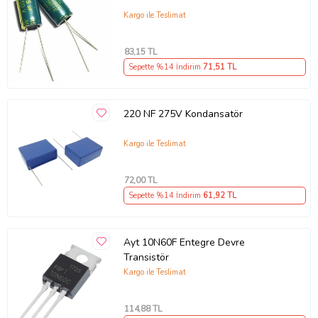
Kargo ile Teslimat
83
,15 TL
Sepette %14 İndirim
71
,51 TL
220 NF 275V Kondansatör
Kargo ile Teslimat
72
,00 TL
Sepette %14 İndirim
61
,92 TL
Ayt 10N60F Entegre Devre
Transistör
Kargo ile Teslimat
114
,88 TL