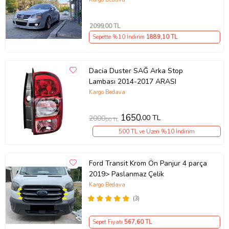
2099
,00 TL
Sepette %10 İndirim
1889
,10 TL
Dacia Duster SAĞ Arka Stop
Lambası 2014-2017 ARASI
Kargo Bedava
1650
,00 TL
2000
,00 TL
500 TL ve Üzeri %10 İndirim
Ford Transit Krom Ön Panjur 4 parça
2019> Paslanmaz Çelik
Kargo Bedava
(3)
Sepet Fiyatı
567
,60 TL