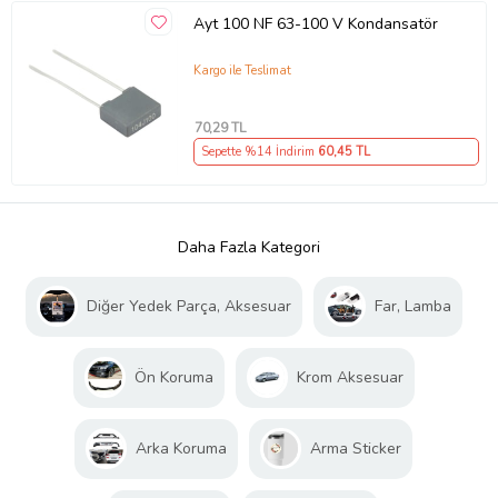
Ayt 100 NF 63-100 V Kondansatör
Kargo ile Teslimat
70
,29 TL
Sepette %14 İndirim
60
,45 TL
Daha Fazla Kategori
Diğer Yedek Parça, Aksesuar
Far, Lamba
Ön Koruma
Krom Aksesuar
Arka Koruma
Arma Sticker