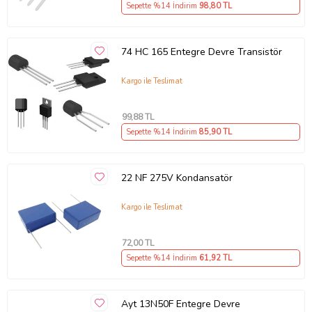
Sepette %14 İndirim
98
,80 TL
74 HC 165 Entegre Devre Transistör
Kargo ile Teslimat
99
,88 TL
Sepette %14 İndirim
85
,90 TL
22 NF 275V Kondansatör
Kargo ile Teslimat
72
,00 TL
Sepette %14 İndirim
61
,92 TL
Ayt 13N50F Entegre Devre