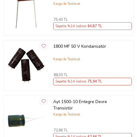
Kargo ile Teslimat
75
,43 TL
Sepette %14 İndirim
64
,87 TL
1800 MF 50 V Kondansatör
Kargo ile Teslimat
88
,30 TL
Sepette %14 İndirim
75
,94 TL
Ayt 1500-10 Entegre Devre
Transistör
Kargo ile Teslimat
72
,86 TL
Sepette %14 İndirim
62
,66 TL