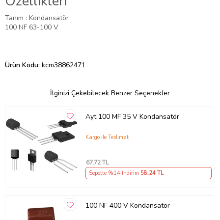
Özellikleri
Tanım : Kondansatör
100 NF 63-100 V
Ürün Kodu:
kcm38862471
İlginizi Çekebilecek Benzer Seçenekler
Ayt 100 MF 35 V Kondansatör
Kargo ile Teslimat
67
,72 TL
Sepette %14 İndirim
58
,24 TL
100 NF 400 V Kondansatör