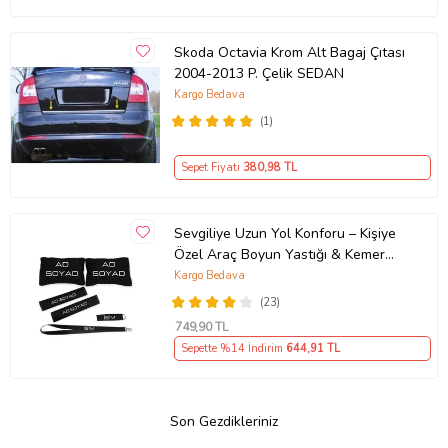
Skoda Octavia Krom Alt Bagaj Çıtası
2004-2013 P. Çelik SEDAN
Kargo Bedava
(1)
Sepet Fiyatı
380
,98 TL
Sevgiliye Uzun Yol Konforu – Kişiye
Özel Araç Boyun Yastığı & Kemer
Pedi Hediye Seti
Kargo Bedava
(23)
749
,90 TL
Sepette %14 İndirim
644
,91 TL
Son Gezdikleriniz