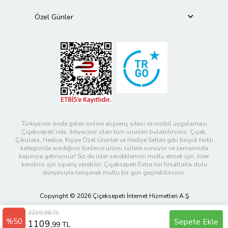
Özel Günler
Türkiye’nin önde gelen online alışveriş sitesi ve mobil uygulaması
Çiçeksepeti’nde, ihtiyacınız olan tüm ürünleri bulabilirsiniz. Çiçek,
Çikolata, Hediye, Kişiye Özel Ürünler ve Hediye Setleri gibi birçok farklı
kategoride aradığınız binlerce ürünü sizlere sunuyor ve zamanında
kapınıza getiriyoruz! Siz de ister sevdiklerinizi mutlu etmek için, ister
kendiniz için sipariş verebilir; Çiçeksepeti Extra’nın fırsatlarla dolu
dünyasıyla tanışarak mutlu bir gün geçirebilirsiniz.
Copyright © 2026 Çiçeksepeti İnternet Hizmetleri A.Ş
2219,98 TL
%50
Sepete Ekle
1109
,99 TL