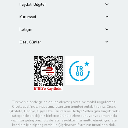
Faydalı Bilgiler
Kurumsal
İletişim
Özel Günler
Türkiye’nin önde gelen online alışveriş sitesi ve mobil uygulaması
Çiçeksepeti’nde, ihtiyacınız olan tüm ürünleri bulabilirsiniz. Çiçek,
Çikolata, Hediye, Kişiye Özel Ürünler ve Hediye Setleri gibi birçok farklı
kategoride aradığınız binlerce ürünü sizlere sunuyor ve zamanında
kapınıza getiriyoruz! Siz de ister sevdiklerinizi mutlu etmek için, ister
kendiniz için sipariş verebilir; Çiçeksepeti Extra’nın fırsatlarla dolu