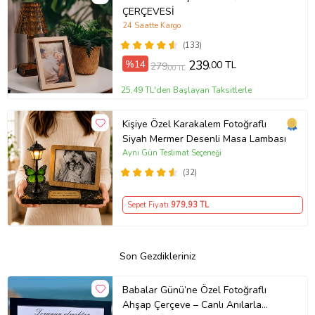
ÇERÇEVESİ
24 Saatte Kargo
(133)
%14
239
,00 TL
279
,00 TL
25,49 TL'den Başlayan Taksitlerle
Kişiye Özel Karakalem Fotoğraflı
Siyah Mermer Desenli Masa Lambası
Aynı Gün Teslimat Seçeneği
(32)
Sepet Fiyatı
979
,93 TL
Son Gezdikleriniz
Babalar Günü’ne Özel Fotoğraflı
Ahşap Çerçeve – Canlı Anılarla