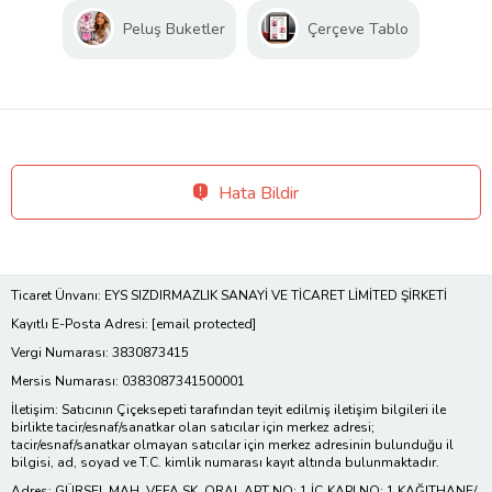
Peluş Buketler
Çerçeve Tablo
Hata Bildir
Ticaret Ünvanı: EYS SIZDIRMAZLIK SANAYİ VE TİCARET LİMİTED ŞİRKETİ
Kayıtlı E-Posta Adresi:
[email protected]
Vergi Numarası: 3830873415
Mersis Numarası: 0383087341500001
İletişim: Satıcının Çiçeksepeti tarafından teyit edilmiş iletişim bilgileri ile
birlikte tacir/esnaf/sanatkar olan satıcılar için merkez adresi;
tacir/esnaf/sanatkar olmayan satıcılar için merkez adresinin bulunduğu il
bilgisi, ad, soyad ve T.C. kimlik numarası kayıt altında bulunmaktadır.
Adres: GÜRSEL MAH. VEFA SK. ORAL APT NO: 1 İÇ KAPI NO: 1 KAĞITHANE/