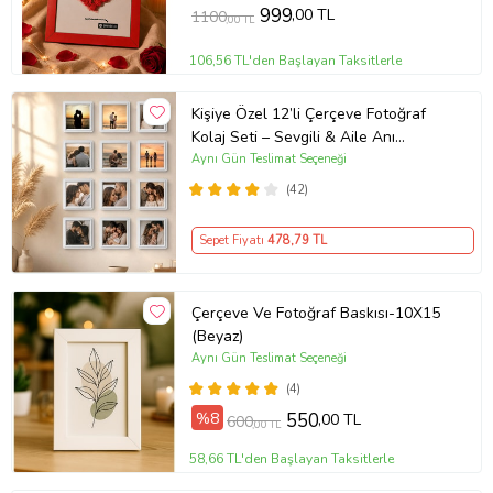
999
,00 TL
1100
,00 TL
106,56 TL'den Başlayan Taksitlerle
Kişiye Özel 12’li Çerçeve Fotoğraf
Kolaj Seti – Sevgili & Aile Anı
Çerçevesi 12 Adet 8,5x8.5 Sök Tak
Aynı Gün Teslimat Seçeneği
Fotoğraflı Çerçeve Beyaz
(42)
Sepet Fiyatı
478
,79 TL
Çerçeve Ve Fotoğraf Baskısı-10X15
(Beyaz)
Aynı Gün Teslimat Seçeneği
(4)
%8
550
,00 TL
600
,00 TL
58,66 TL'den Başlayan Taksitlerle