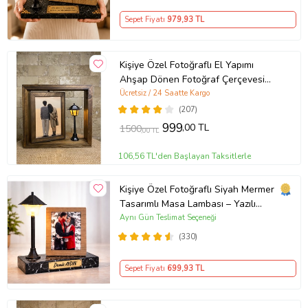
Sepet Fiyatı
979
,93 TL
Kişiye Özel Fotoğraflı El Yapımı
Ahşap Dönen Fotoğraf Çerçevesi
Sokak Lambalı Doğum Günü
Ücretsiz / 24 Saatte Kargo
Hediyesi (Kahverengi)
(207)
999
,00 TL
1500
,00 TL
106,56 TL'den Başlayan Taksitlerle
Kişiye Özel Fotoğraflı Siyah Mermer
Tasarımlı Masa Lambası – Yazılı
Ahşap Çerçeveli LED Gece Lambası
Aynı Gün Teslimat Seçeneği
(330)
Sepet Fiyatı
699
,93 TL