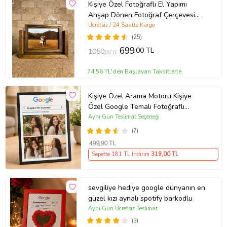
Kişiye Özel Fotoğraflı El Yapımı
Ahşap Dönen Fotoğraf Çerçevesi
Doğum Günü Hediyesi
Ücretsiz / 24 Saatte Kargo
(25)
699
,00 TL
1050
,00 TL
74,56 TL'den Başlayan Taksitlerle
Kişiye Özel Arama Motoru Kişiye
Özel Google Temalı Fotoğraflı
Çerçeve – Dünyanın En Güzel Kızı
Aynı Gün Teslimat Seçeneği
Tasarımlı Dekoratif Hediye Masaüstü
(7)
Çerçeve
499
,90 TL
Sepette 181 TL İndirim
319
,00 TL
sevgiliye hediye google dünyanın en
güzel kızı aynalı spotify barkodlu
Aynı Gün Ücretsiz Teslimat
(3)