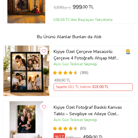
999
,00 TL
1200
,00 TL
106,56 TL'den Başlayan Taksitlerle
Bu Ürünü Alanlar Bunları da Aldı
Kişiye Özel Çerçeve Masaüstü
Çerçeve 4 Fotoğraflı Ahşap Mdf
Resimli Kolaj Çerçeve
Aynı Gün Teslimat Seçeneği
(388)
499
,90 TL
Sepette 181 TL İndirim
319
,00 TL
Kişiye Özel Fotoğraf Baskılı Kanvas
Tablo – Sevgiliye ve Aileye Özel
Hediye (ÇokluRenk)
Aynı Gün Teslimat Seçeneği
(85)
%17
499
,00 TL
599