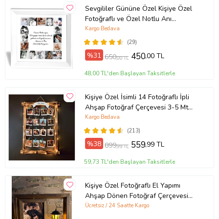
Sevgililer Gününe Özel Kişiye Özel
Fotoğraflı ve Özel Notlu Anı
Çerçevesi 20X20 (Beyaz)
Kargo Bedava
(29)
%31
450
,00 TL
650
,00 TL
48,00 TL'den Başlayan Taksitlerle
Kişiye Özel İsimli 14 Fotoğraflı İpli
Ahşap Fotoğraf Çerçevesi 3-5 Mt
Peri Led Işıklı
Kargo Bedava
(213)
%38
559
,99 TL
899
,99 TL
59,73 TL'den Başlayan Taksitlerle
Kişiye Özel Fotoğraflı El Yapımı
Ahşap Dönen Fotoğraf Çerçevesi
Sokak Lambalı (Kahverengi)
Ücretsiz / 24 Saatte Kargo
(Kahverengi-Kahve)