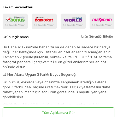
Taksit Seçenekleri
Ürün Açıklaması
Ürün Güvenliği Bilgileri
Bu Babalar Günü'nde babanıza ya da dedenize sadece bir hediye
değil, her baktığında içini ısıtacak en özel anılarınızı armağan edin!
Tamamen kişiselleştirilebilir, yüksek kaliteli "DEDE" / "BABA" temalı
fotoğraf pencereli çerçevemiz ile en güzel anılarınız her an göz
önünde olsun.
📐 Her Alana Uygun 3 Farklı Boyut Seçeneği
Ürünümüz, evinizde veya ofisinizde sergilemek istediğiniz alana
göre 3 farklı ideal ölçüde üretilmektedir. Ölçü kıyaslamasını daha
rahat yapabilmeniz için
son ürün görselinde 3 boyutu yan yana
görebilirsiniz:
Küçük Boy (15 x 22.5 cm):
Yaklaşık olarak standart bir
tablet
boyutundadır
. Masa üstü, konsol veya komodinler için mükemmel,
Tüm Açıklamayı Gör
kibar bir seçenektir.