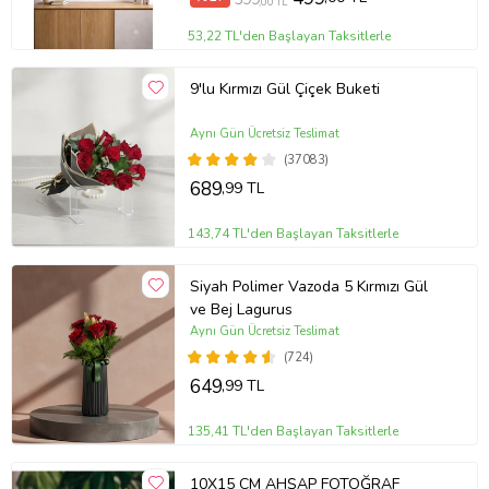
,00 TL
53,22 TL'den Başlayan Taksitlerle
9'lu Kırmızı Gül Çiçek Buketi
Aynı Gün Ücretsiz Teslimat
(37083)
689
,99 TL
143,74 TL'den Başlayan Taksitlerle
Siyah Polimer Vazoda 5 Kırmızı Gül
ve Bej Lagurus
Aynı Gün Ücretsiz Teslimat
(724)
649
,99 TL
135,41 TL'den Başlayan Taksitlerle
10X15 CM AHŞAP FOTOĞRAF