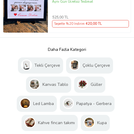
Sevginizi Ölümsüzleştirin!
Aynı Gün Ücretsiz Teslimat
525
,00 TL
Sepette %20 İndirim
420
,00 TL
Daha Fazla Kategori
Tekli Çerçeve
Çoklu Çerçeve
Kanvas Tablo
Güller
Led Lamba
Papatya - Gerbera
Kahve fincan takımı
Kupa