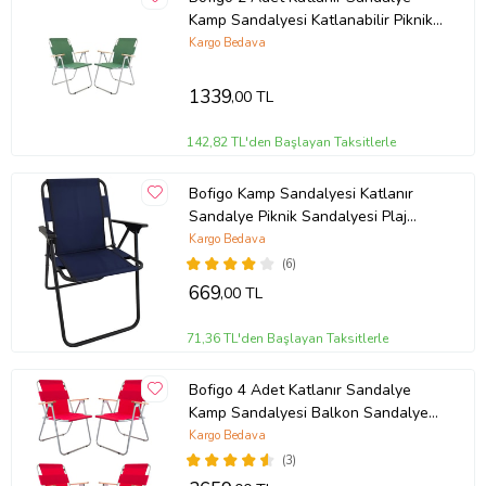
Kamp Sandalyesi Katlanabilir Piknik
ve Bahçe Sandalyesi Yeşil
Kargo Bedava
1339
,00 TL
142,82 TL'den Başlayan Taksitlerle
Bofigo Kamp Sandalyesi Katlanır
Sandalye Piknik Sandalyesi Plaj
Sandalyesi Lacivert.
Kargo Bedava
(6)
669
,00 TL
71,36 TL'den Başlayan Taksitlerle
Bofigo 4 Adet Katlanır Sandalye
Kamp Sandalyesi Balkon Sandalyesi
Katlanabilir Piknik ve Bahçe
Kargo Bedava
Sandalyesi Kırmızı
(3)