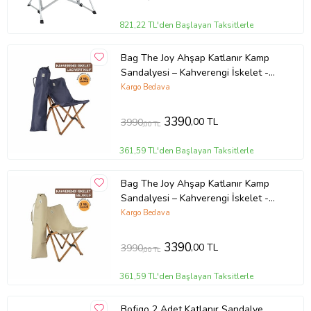
821,22 TL'den Başlayan Taksitlerle
Bag The Joy Ahşap Katlanır Kamp
Sandalyesi – Kahverengi İskelet -
Lacivert Kılıf
Kargo Bedava
3390
,00 TL
3990
,00 TL
361,59 TL'den Başlayan Taksitlerle
Bag The Joy Ahşap Katlanır Kamp
Sandalyesi – Kahverengi İskelet -
Bej Kılıf
Kargo Bedava
3390
,00 TL
3990
,00 TL
361,59 TL'den Başlayan Taksitlerle
Bofigo 2 Adet Katlanır Sandalye