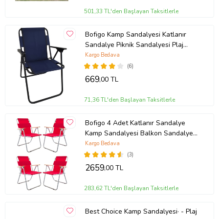
501,33 TL'den Başlayan Taksitlerle
Bofigo Kamp Sandalyesi Katlanır
Sandalye Piknik Sandalyesi Plaj
Sandalyesi Lacivert.
Kargo Bedava
(6)
669
,00 TL
71,36 TL'den Başlayan Taksitlerle
Bofigo 4 Adet Katlanır Sandalye
Kamp Sandalyesi Balkon Sandalyesi
Katlanabilir Piknik ve Bahçe
Kargo Bedava
Sandalyesi Kırmızı
(3)
2659
,00 TL
283,62 TL'den Başlayan Taksitlerle
Best Choice Kamp Sandalyesi· - Plaj