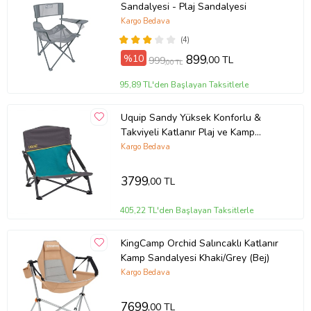
· Tavsiye edilen taşıma kapasitesi max. 120 kg’dır.
Sandalyesi - Plaj Sandalyesi
ÜRÜNİÇERİĞİ:
Kargo Bedava
· 1 Adet ahşap katlanır sandalye (Antrasit)
(4)
%10
899
,00 TL
999
· Su itici özellikli sandalye çantası (Turkuaz)
,00 TL
· 1 adet oturma kılıfı (Turkuaz)
95,89 TL'den Başlayan Taksitlerle
Ürün Kodu:
kcm18677068
Uquip Sandy Yüksek Konforlu &
Takviyeli Katlanır Plaj ve Kamp
Sandalyesi
Kargo Bedava
3799
,00 TL
405,22 TL'den Başlayan Taksitlerle
KingCamp Orchid Salıncaklı Katlanır
Kamp Sandalyesi Khaki/Grey (Bej)
Kargo Bedava
7699
,00 TL