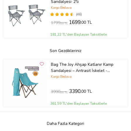
Sandalyesi· 2'li
Kargo Bedava
(46)
1699
,00 TL
1799
,00 TL
181,22 TL'den Başlayan Taksitlerle
Son Gezdikleriniz
Bag The Joy Ahşap Katlanır Kamp
Sandalyesi – Antrasit İskelet -
Turkuaz Kılıf
Kargo Bedava
3390
,00 TL
3990
,00 TL
361,59 TL'den Başlayan Taksitlerle
Daha Fazla Kategori