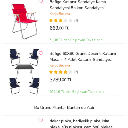
Bofigo Katlanır Sandalye Kamp
Sandalyesi Balkon Sandalyesi
Katlanabilir Piknik ve Bahçe
Kargo Bedava
Sandalyesi Kırmızı
(2)
669
,00 TL
71,36 TL'den Başlayan Taksitlerle
Bofigo 60X80 Granit Desenli Katlanır
Masa + 4 Adet Katlanır Sandalye
Kamp Seti Bahçe Takımı Lacivert
Kargo Bedava
(7)
3789
,00 TL
404,16 TL'den Başlayan Taksitlerle
Bu Ürünü Alanlar Bunları da Aldı
dekor plaka, hediyelik plaka, isim
plaka, süs plakası, cam önü plakası,