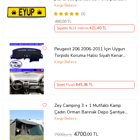
tırcı plakası (Sarı-Siyah)
Kargo Bedava
(1)
490
,00 TL
Sepette %14 İndirim
421
,40 TL
Peugeot 206 2006-2011 İçin Uygun
Torpido Koruma Halısı Siyah Kenar
Renk Mavi
Kargo Bedava
Sepet Fiyatı
845
,38 TL
Zey Camping 3 + 1 Mutfaklı Kamp
Çadırı Orman Barınak Depo Şantiye
8-10 Kişilk Çadırlar (Koyu Yeşil -
Kargo Bedava
Beyaz)
4700
,00 TL
7000
,00 TL