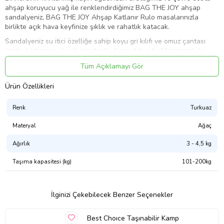
ahşap koruyucu yağ ile renklendirdiğimiz BAG THE JOY ahşap
sandalyeniz, BAG THE JOY Ahşap Katlanır Rulo masalarınızla
birlikte açık hava keyfinize şıklık ve rahatlık katacak.
Sandalyeniz su itici özelliğe sahip koyu gri kılıfı ve omuz çantası
içinde katlanmış olarak gönderilir. Kompakt ve hafif tasarımlıdır.
· 1.Sınıf fırınlanmış kayın ağacı
Tüm Açıklamayı Gör
· Doğa ile dost E73/1 sertifikalı koruyucu yağ ile renklendirilmiştir
Ürün Özellikleri
· Açıkhava şartlarında kullanılabilir
Renk
Turkuaz
· Değiştirilebilir– su itici özellikli oturma kılıfı
· Su itici özellikli çantasında omuzda taşınabilir
Materyal
Ağaç
· Statik fırında boyanmış metal aksam
Ağırlık
3 - 4,5 kg
ÖLÇÜLER:
Taşıma kapasitesi (kg)
101-200kg
· Açık: Yükseklik: 85cm / Genişlik: 55cm / Derinlik: 64cm
· Kapalı: Yükseklik: 96cm / Genişlik: 14cm / Derinlik: 9cm
İlginizi Çekebilecek Benzer Seçenekler
· Çantada: Yükseklik: 103cm / Genişlik: 20cm / Derinlik: 10cm
· Ağırlık:2,950 g (+/-50g)
Best Choıce Taşınabilir Kamp