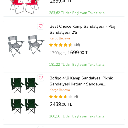
2659
,00 TL
283,62 TL'den Başlayan Taksitlerle
Best Choice Kamp Sandalyesi· - Plaj
Sandalyesi· 2'li
Kargo Bedava
(46)
1699
,00 TL
1799
,00 TL
181,22 TL'den Başlayan Taksitlerle
Bofigo 4'lü Kamp Sandalyesi Piknik
Sandalyesi Katlanır Sandalye
Taşıma Çantalı Kamp Sandalyesi
Kargo Bedava
Yeşi
(4)
2439
,00 TL
260,16 TL'den Başlayan Taksitlerle