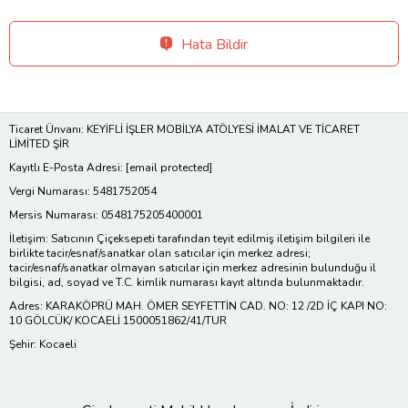
Hata Bildir
Ticaret Ünvanı: KEYİFLİ İŞLER MOBİLYA ATÖLYESİ İMALAT VE TİCARET
LİMİTED ŞİR
Kayıtlı E-Posta Adresi:
[email protected]
Vergi Numarası: 5481752054
Mersis Numarası: 0548175205400001
İletişim: Satıcının Çiçeksepeti tarafından teyit edilmiş iletişim bilgileri ile
birlikte tacir/esnaf/sanatkar olan satıcılar için merkez adresi;
tacir/esnaf/sanatkar olmayan satıcılar için merkez adresinin bulunduğu il
bilgisi, ad, soyad ve T.C. kimlik numarası kayıt altında bulunmaktadır.
Adres: KARAKÖPRÜ MAH. ÖMER SEYFETTİN CAD. NO: 12 /2D İÇ KAPI NO:
10 GÖLCÜK/ KOCAELİ 1500051862/41/TUR
Şehir: Kocaeli