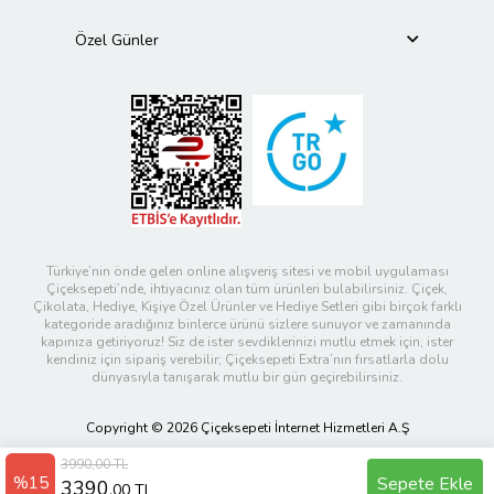
Özel Günler
Türkiye’nin önde gelen online alışveriş sitesi ve mobil uygulaması
Çiçeksepeti’nde, ihtiyacınız olan tüm ürünleri bulabilirsiniz. Çiçek,
Çikolata, Hediye, Kişiye Özel Ürünler ve Hediye Setleri gibi birçok farklı
kategoride aradığınız binlerce ürünü sizlere sunuyor ve zamanında
kapınıza getiriyoruz! Siz de ister sevdiklerinizi mutlu etmek için, ister
kendiniz için sipariş verebilir; Çiçeksepeti Extra’nın fırsatlarla dolu
dünyasıyla tanışarak mutlu bir gün geçirebilirsiniz.
Copyright © 2026 Çiçeksepeti İnternet Hizmetleri A.Ş
3990,00 TL
%15
Sepete Ekle
3390
,00 TL