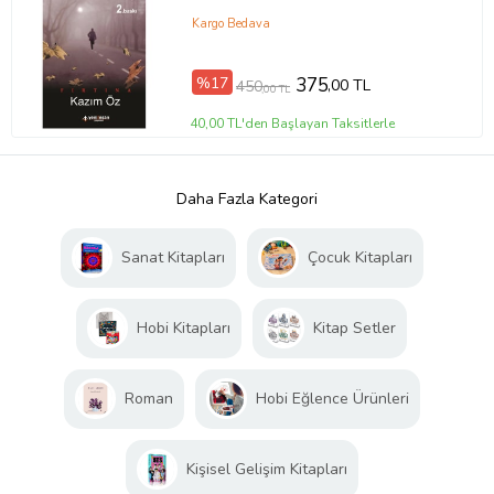
Kargo Bedava
%17
375
,00 TL
450
,00 TL
40,00 TL'den Başlayan Taksitlerle
Daha Fazla Kategori
Sanat Kitapları
Çocuk Kitapları
Hobi Kitapları
Kitap Setler
Roman
Hobi Eğlence Ürünleri
Kişisel Gelişim Kitapları