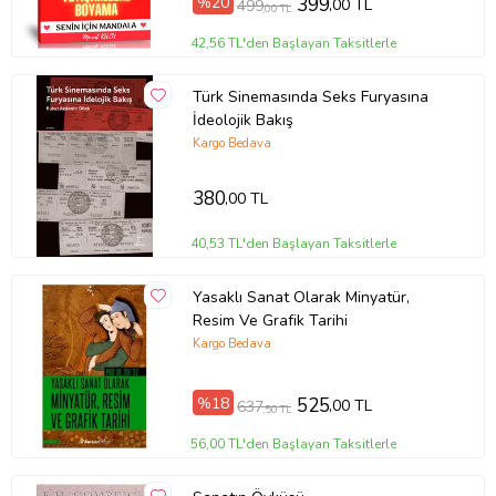
%20
399
,00 TL
499
,00 TL
42,56 TL'den Başlayan Taksitlerle
Türk Sinemasında Seks Furyasına
İdeolojik Bakış
Kargo Bedava
380
,00 TL
40,53 TL'den Başlayan Taksitlerle
Yasaklı Sanat Olarak Minyatür,
Resim Ve Grafik Tarihi
Kargo Bedava
%18
525
,00 TL
637
,50 TL
56,00 TL'den Başlayan Taksitlerle